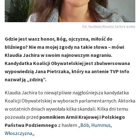
Fot. facebook/Klaudia Jachira screen
Gdzie jest wasz honor, Bóg, ojczyzna, miłość do
bliźniego? Nie ma mojej zgody na takie słowa – mówi
Klaudia Jachira w swoim najnowszym nagraniu.
Kandydatka Koalicji Obywatelskiej jest zbulwersowana
wypowiedzią Jana Pietrzaka, który na antenie TVP Info
nazwał ją „zdzirą”.
Klaudia Jachira to niewątpliwie najgłośniejsza kandydatka
Koalicji Obywatelskiej w wyborach parlamentarnych. Aktorka
w ostatnich dniach wywołała kilka skandali. Kilka dni temu
pozowała przed
pomnikiem Armii Krajowej i Polskiego
Państwa Podziemnego
z hasłem „
Bób, Hummus,
Włoszczyzna
„.