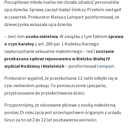
Początkowo młoda matka nie chciała zdradzić personaliów
ojca dziecka. Sprawę zaczęli badać śledczy. Przełom nastąpił
w czwartek. Prokurator Mariusz Lampart poinformował, że
dziewczynka wskazała ojca dziecka.
– Jest nim
osoba nieletnia
. W związku z tym faktem
sprawa
o czyn karalny
z art. 200 par. 1 Kodeksu Karnego
(wykorzystanie seksualne małoletniego – red.)
zostanie
przekazana sądowi rejonowemu w Bielsku-Białej IV
wydział Rodzinny i Nieletnich
– poinformował
Lempart
.
Prokurator wyjaśnił, że przesłuchanie 12-latki odbyło się w
tzw. niebieskim pokoju. To pomieszczenie specjalne,
przystosowane do przesłuchiwania dzieci.
Przypomnijmy, że obcowanie płciowe z osobą małoletnią
poniżej 15 roku życia jest przestępstwem ściganym z urzędu.
Grozi za to od 2 do 12 lat pozbawienia wolności.