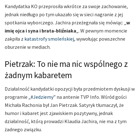
Kandydatka KO przeprosiła wkrótce za swoje zachowanie,
jednak niedługo po tym ukazało się w sieci nagranie z jej
spotkania wyborczego. Jachira przeżegnała się mówiąc: „
w
imię ojca i syna i brata-bliźniaka
„. W pewnym momencie
zakpiła z
katastrofy smoleńskiej
, wywołując powszechne
oburzenie w mediach.
Pietrzak: To nie ma nic wspólnego z
żadnym kabaretem
Działalność kandydatki opozycji była przedmiotem dyskusji w
programie „
#Jedziemy
” na antenie TVP Info. Wśród gości
Michała Rachonia był Jan Pietrzak. Satyryk tłumaczył, że
humor i kabaret jest zjawiskiem pozytywny, jednak
działalność, którą prowadzi Klaudia Jachira, nie ma z tym
żadnego związku.