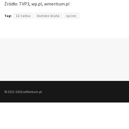
Źródło: TVP3, wp.pl, wmeritum.pl
Tagi
12-latka
bielsko-biała
ojciec
© 2013-2026 wMeritum.pl