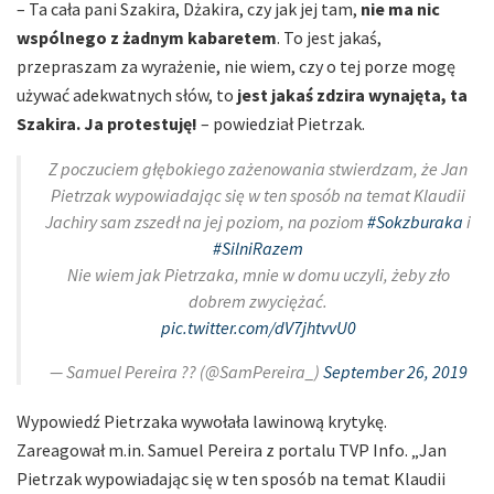
– Ta cała pani Szakira, Dżakira, czy jak jej tam,
nie ma nic
wspólnego z żadnym kabaretem
. To jest jakaś,
przepraszam za wyrażenie, nie wiem, czy o tej porze mogę
używać adekwatnych słów, to
jest jakaś zdzira wynajęta, ta
Szakira. Ja protestuję!
– powiedział Pietrzak.
Z poczuciem głębokiego zażenowania stwierdzam, że Jan
Pietrzak wypowiadając się w ten sposób na temat Klaudii
Jachiry sam zszedł na jej poziom, na poziom
#Sokzburaka
i
#SilniRazem
Nie wiem jak Pietrzaka, mnie w domu uczyli, żeby zło
dobrem zwyciężać.
pic.twitter.com/dV7jhtvvU0
— Samuel Pereira ?? (@SamPereira_)
September 26, 2019
Wypowiedź Pietrzaka wywołała lawinową krytykę.
Zareagował m.in. Samuel Pereira z portalu TVP Info. „Jan
Pietrzak wypowiadając się w ten sposób na temat Klaudii