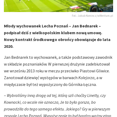
Fot.: Jakub Komincz/wMeritum.pl
Młody wychowanek Lecha Poznań – Jan Bednarek –
podpisał dziś z wielkopolskim klubem nową umowę.
Nowy kontrakt środkowego obrońcy obowiązuje do lata
2020.
Jan Bednarek to wychowanek, a także podstawowy zawodnik
w składzie poznaniaków. W pierwszej drużynie zadebiutował
we wrześniu 2013 roku w meczu przeciwko Piastowi Gliwice.
Zanotował dziewięć występów w barwach
Kolejorza
, a w
międyczasie był też wypożyczony do Górnika Łęczna.
–
Wybraliśmy inną drogę od tej, którą szli choćby Linetty, czy
Kownacki, co wcale nie oznacza, że ta była gorsza, bo
prowadziła do tego samego efektu. Jakiego? Gry w pierwszym
zespole Lecha Poznań. Wypożyczenie to był bardzo ważny etap