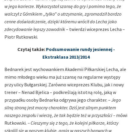
w jego karierze. Wykorzystał szansę do gry i pomimo tego, że
walczył z Górnikiem „tylko” o utrzymanie, zgromadził bardzo
cenne doświadczenie, dzięki któremu wrócił do Lecha jako
zdecydowanie lepszy zawodnik
– twierdzi wiceprezes Lecha –
Piotr Rutkowski.
Czytaj także:
Podsumowanie rundy jesiennej -
Ekstraklasa 2013/2014
Bednarek jest wychowankiem Akademii Piłkarskiej Lecha, ale
mimo młodego wieku ma już szansę na regularne występy
przy ulicy Bułgarskiej. Zarówno wiceprezes Klubu, jak i nowy
trener – Nenad Bjelica – podkreślają istotną rolę, jaką w
przypadku osoby Bednarka odgrywa jego charakter. –
Jego
silną stroną jest mocny charakter. Dziś jest silnym punktem
naszego zespołu i wierzę, że tak będzie też w przyszłości –
mówi
Rutkowski
. – Cieszymy się z tego, że kolejni piłkarze, którzy
szkolili się w naszym klubie, grają w naszych barwach w