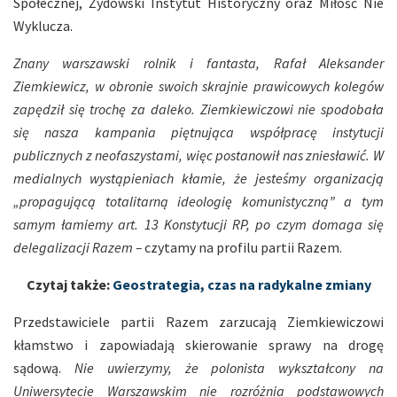
Społecznej, Żydowski Instytut Historyczny oraz
Miłość Nie
Wyklucza.
Znany warszawski rolnik i fantasta, Rafał Aleksander
Ziemkiewicz, w obronie swoich skrajnie prawicowych kolegów
zapędził się trochę za daleko. Ziemkiewiczowi nie spodobała
się nasza kampania piętnująca współpracę instytucji
publicznych z neofaszystami, więc postanowił nas zniesławić. W
medialnych wystąpieniach kłamie, że jesteśmy organizacją
„propagującą totalitarną ideologię komunistyczną” a tym
samym łamiemy art. 13 Konstytucji RP, po czym domaga się
delegalizacji Razem –
czytamy na profilu partii Razem.
Czytaj także:
Geostrategia, czas na radykalne zmiany
Przedstawiciele partii Razem zarzucają Ziemkiewiczowi
kłamstwo i zapowiadają
skierowanie sprawy na drogę
sądową.
Nie uwierzymy, że polonista wykształcony na
Uniwersytecie Warszawskim nie rozróżnia podstawowych