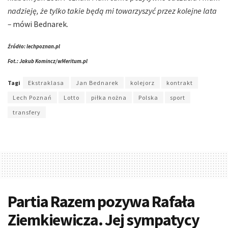
nadzieję, że tylko takie będą mi towarzyszyć przez kolejne lata
–
mówi Bednarek.
Źródło: lechpoznan.pl
Fot.: Jakub Komincz/wMeritum.pl
Tagi
Ekstraklasa
Jan Bednarek
kolejorz
kontrakt
Lech Poznań
Lotto
piłka nożna
Polska
sport
transfery
Partia Razem pozywa Rafała
Ziemkiewicza. Jej sympatycy