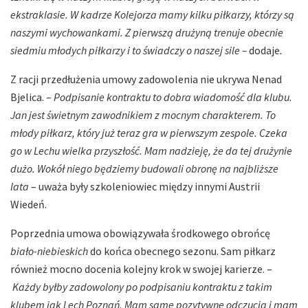
ekstraklasie. W kadrze Kolejorza mamy kilku piłkarzy, którzy są
naszymi wychowankami. Z pierwszą drużyną trenuje obecnie
siedmiu młodych piłkarzy i to świadczy o naszej sile –
dodaje
.
Z racji przedłużenia umowy zadowolenia nie ukrywa Nenad
Bjelica. –
Podpisanie kontraktu to dobra wiadomość dla klubu.
Jan jest świetnym zawodnikiem z mocnym charakterem. To
młody piłkarz, który już teraz gra w pierwszym zespole. Czeka
go w Lechu wielka przyszłość. Mam nadzieję, że da tej drużynie
dużo. Wokół niego będziemy budowali obronę na najbliższe
lata
– uważa były szkoleniowiec między innymi Austrii
Wiedeń.
Poprzednia umowa obowiązywała środkowego obrońcę
biało-niebieskich
do końca obecnego sezonu. Sam piłkarz
również mocno docenia kolejny krok w swojej karierze. –
Każdy byłby zadowolony po podpisaniu kontraktu z takim
klubem jak Lech Poznań. Mam same pozytywne odczucia i mam