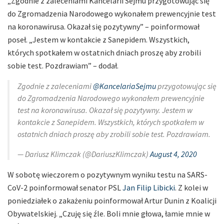
„Zgodnie z zaleceniami Kancelarii Sejmu przygotowując się
do Zgromadzenia Narodowego wykonałem prewencyjnie test
na koronawirusa. Okazał się pozytywny” – poinformował
poseł. „Jestem w kontakcie z Sanepidem. Wszystkich,
których spotkałem w ostatnich dniach proszę aby zrobili
sobie test. Pozdrawiam” – dodał.
Zgodnie z zaleceniami
@KancelariaSejmu
przygotowując się
do Zgromadzenia Narodowego wykonałem prewencyjnie
test na koronawirusa. Okazał się pozytywny. Jestem w
kontakcie z Sanepidem. Wszystkich, których spotkałem w
ostatnich dniach proszę aby zrobili sobie test. Pozdrawiam.
— Dariusz Klimczak (@DariuszKlimczak)
August 4, 2020
W sobotę wieczorem o pozytywnym wyniku testu na SARS-
CoV-2 poinformował senator PSL
Jan Filip Libicki
. Z kolei w
poniedziałek o zakażeniu poinformował Artur Dunin z Koalicji
Obywatelskiej. „Czuję się źle. Boli mnie głowa, łamie mnie w