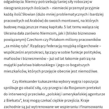
odgadnięcia: Niemcy potrzebują taniej siły roboczej w
nieograniczonych ilościach – niemiecki przemysł przyjmie
każdą ilość Słowian (dużo mniej problematycznych i bardziej
pracowitych od Arabów) do swoich montowni, na których
budowę mają jeszcze masę kapitału. 5 lat temu waląca się
Ukraina dała zarówno Niemcom, jak i (blisko biznesowo
powiązanym) Czechom czy Polakom miliony pracowników
„za miskę ryżu”. Rządzący federacją rosyjską oligarchowie –
współcześni arystokraci, łączący w sobie funkcje polityków,
mafiosów i biznesmenów – już od lat łakomie patrzą na
majątki państwa białoruskiego i jego co bogatszych
mieszkańców, których przejęcie obecnie jest niemożliwe.
Czy Aleksander Łukaszenka wybory wygra i opozycja
spróbuje go obalić siłą, czy przegra i da Rosjanom pretekst
do interwencji przeciwko „polskiej i amerykańskiej agenturze
z Biełsatu”, kraj mogą czekać ciężkie przejścia. Kraje
zachodnie są już wytrenowane we wspieraniu i finansowaniu