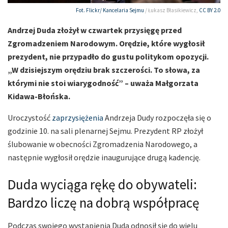
Fot. Flickr/
Kancelaria Sejmu
/ Łukasz Błasikiewicz,
CC BY 2.0
Andrzej Duda złożył w czwartek przysięgę przed
Zgromadzeniem Narodowym. Orędzie, które wygłosił
prezydent, nie przypadło do gustu politykom opozycji.
„W dzisiejszym orędziu brak szczerości. To słowa, za
którymi nie stoi wiarygodność” – uważa Małgorzata
Kidawa-Błońska.
Uroczystość
zaprzysiężenia
Andrzeja Dudy rozpoczęła się o
godzinie 10. na sali plenarnej Sejmu. Prezydent RP złożył
ślubowanie w obecności Zgromadzenia Narodowego, a
następnie wygłosił orędzie inaugurujące drugą kadencję.
Duda wyciąga rękę do obywateli:
Bardzo liczę na dobrą współpracę
Podczas swojego wystąpienia Duda odnosił się do wielu