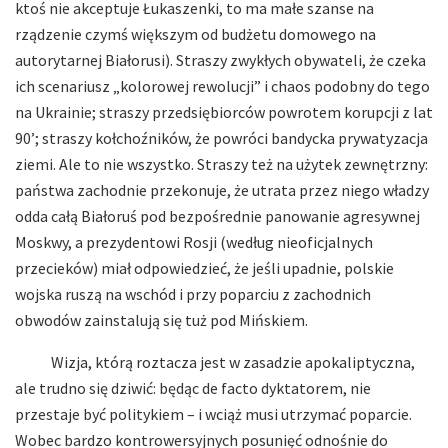
ktoś nie akceptuje Łukaszenki, to ma małe szanse na
rządzenie czymś większym od budżetu domowego na
autorytarnej Białorusi). Straszy zwykłych obywateli, że czeka
ich scenariusz „kolorowej rewolucji” i chaos podobny do tego
na Ukrainie; straszy przedsiębiorców powrotem korupcji z lat
90’; straszy kołchoźników, że powróci bandycka prywatyzacja
ziemi. Ale to nie wszystko. Straszy też na użytek zewnętrzny:
państwa zachodnie przekonuje, że utrata przez niego władzy
odda całą Białoruś pod bezpośrednie panowanie agresywnej
Moskwy, a prezydentowi Rosji (według nieoficjalnych
przecieków) miał odpowiedzieć, że jeśli upadnie, polskie
wojska ruszą na wschód i przy poparciu z zachodnich
obwodów zainstalują się tuż pod Mińskiem.
Wizja, którą roztacza jest w zasadzie apokaliptyczna,
ale trudno się dziwić: będąc de facto dyktatorem, nie
przestaje być politykiem – i wciąż musi utrzymać poparcie.
Wobec bardzo kontrowersyjnych posunięć odnośnie do