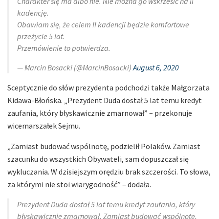
Charakter się ma albo nie. Nie można go wskrzesić na II
kadencję.
Obawiam się, że celem II kadencji będzie komfortowe
przeżycie 5 lat.
Przemówienie to potwierdza.
— Marcin Bosacki (@MarcinBosacki)
August 6, 2020
Sceptycznie do słów prezydenta podchodzi także Małgorzata
Kidawa-Błońska. „Prezydent Duda dostał 5 lat temu kredyt
zaufania, który błyskawicznie zmarnował” – przekonuje
wicemarszałek Sejmu.
„Zamiast budować wspólnotę, podzielił Polaków. Zamiast
szacunku do wszystkich Obywateli, sam dopuszczał się
wykluczania. W dzisiejszym orędziu brak szczerości. To słowa,
za którymi nie stoi wiarygodność” – dodała.
Prezydent Duda dostał 5 lat temu kredyt zaufania, który
błyskawicznie zmarnował. Zamiast budować wspólnotę,