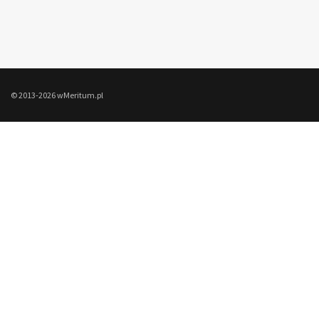
© 2013-2026 wMeritum.pl