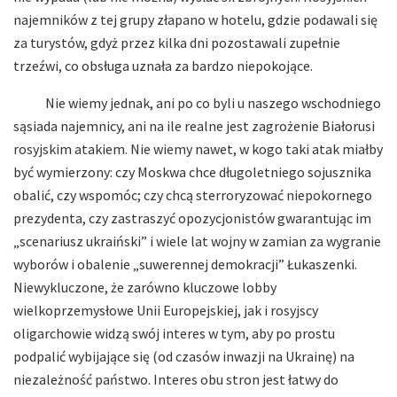
najemników z tej grupy złapano w hotelu, gdzie podawali się
za turystów, gdyż przez kilka dni pozostawali zupełnie
trzeźwi, co obsługa uznała za bardzo niepokojące.
Nie wiemy jednak, ani po co byli u naszego wschodniego
sąsiada najemnicy, ani na ile realne jest zagrożenie Białorusi
rosyjskim atakiem. Nie wiemy nawet, w kogo taki atak miałby
być wymierzony: czy Moskwa chce długoletniego sojusznika
obalić, czy wspomóc; czy chcą sterroryzować niepokornego
prezydenta, czy zastraszyć opozycjonistów gwarantując im
„scenariusz ukraiński” i wiele lat wojny w zamian za wygranie
wyborów i obalenie „suwerennej demokracji” Łukaszenki.
Niewykluczone, że zarówno kluczowe lobby
wielkoprzemysłowe Unii Europejskiej, jak i rosyjscy
oligarchowie widzą swój interes w tym, aby po prostu
podpalić wybijające się (od czasów inwazji na Ukrainę) na
niezależność państwo. Interes obu stron jest łatwy do