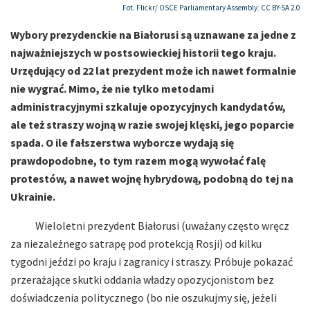
Fot. Flickr/
OSCE Parliamentary Assembly
;
CC BY-SA 2.0
Wybory prezydenckie na Białorusi są uznawane za jedne z
najważniejszych w postsowieckiej historii tego kraju.
Urzędujący od 22 lat prezydent może ich nawet formalnie
nie wygrać. Mimo, że nie tylko metodami
administracyjnymi szkaluje opozycyjnych kandydatów,
ale też straszy wojną w razie swojej klęski, jego poparcie
spada. O ile fałszerstwa wyborcze wydają się
prawdopodobne, to tym razem mogą wywołać falę
protestów, a nawet wojnę hybrydową, podobną do tej na
Ukrainie.
Wieloletni prezydent Białorusi (uważany często wręcz
za niezależnego satrapę pod protekcją Rosji) od kilku
tygodni jeździ po kraju i zagranicy i straszy. Próbuje pokazać
przerażające skutki oddania władzy opozycjonistom bez
doświadczenia politycznego (bo nie oszukujmy się, jeżeli