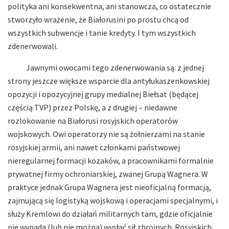
polityka ani konsekwentna, ani stanowcza, co ostatecznie
stworzyło wrażenie, że Białorusini po prostu chcą od
wszystkich subwencje i tanie kredyty. I tym wszystkich
zdenerwowali.
Jawnymi owocami tego zdenerwowania są: z jednej
strony jeszcze większe wsparcie dla antyłukaszenkowskiej
opozycji i opozycyjnej grupy medialnej Biełsat (będącej
częścią TVP) przez Polskę, a z drugiej – niedawne
rozlokowanie na Białorusi rosyjskich operatorów
wojskowych. Owi operatorzy nie są żołnierzami na stanie
rosyjskiej armii, ani nawet członkami państwowej
nieregularnej formacji kozaków, a pracownikami formalnie
prywatnej firmy ochroniarskiej, zwanej Grupą Wagnera. W
praktyce jednak Grupa Wagnera jest nieoficjalną formacją,
zajmującą się logistyką wojskową i operacjami specjalnymi, i
służy Kremlowi do działań militarnych tam, gdzie oficjalnie
nie wypada (lub nie można) wysłać sił zbrojnych. Rosyjskich