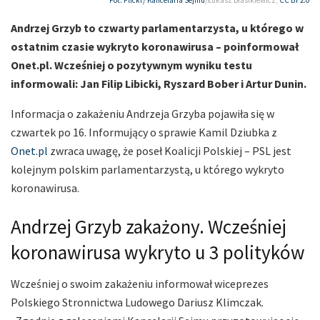
Fot. Flickr/
Kancelaria Sejmu
/Łukasz Błasikiewicz;
CC BY 2.0
Andrzej Grzyb to czwarty parlamentarzysta, u którego w
ostatnim czasie wykryto koronawirusa – poinformował
Onet.pl. Wcześniej o pozytywnym wyniku testu
informowali: Jan Filip Libicki, Ryszard Bober i Artur Dunin.
Informacja o zakażeniu Andrzeja Grzyba pojawiła się w
czwartek po 16. Informujący o sprawie Kamil Dziubka z
Onet.pl
zwraca uwagę, że poseł Koalicji Polskiej – PSL jest
kolejnym polskim parlamentarzystą, u którego wykryto
koronawirusa.
Andrzej Grzyb zakażony. Wcześniej
koronawirusa wykryto u 3 polityków
Wcześniej o swoim zakażeniu informował wiceprezes
Polskiego Stronnictwa Ludowego Dariusz Klimczak.