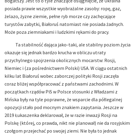
bogatszy. Jest to o tyle znaczące osiągnięcie, że Ukraina
posiada prawie wszystkie wyobrażalne zasoby: ropę, gaz,
żelazo, żyzne ziemie, pełne ryb morze czy zachęcające
turystów zabytki, Białoruś natomiast nie posiada żadnych.
Może poza ziemniakami i ludzkimi rękami do pracy.
Ta stabilność dająca jako-taki, ale stabilny poziom życia
okazuje się jednak bardzo krucha w obliczu utraty
przychylnego spojrzenia okolicznych mocarstw: Rosji,
Niemiec i (za pośrednictwem Polski) USA. W ciągu ostatnich
kilku lat Białoruś wobec zaborczej polityki Rosji zaczęła
coraz bliżej współpracować z państwami zachodnimi. W
początkach rządów PiS w Polsce stosunki z Władzami z
Mińska były na tyle poprawne, że wsparcie dla półlegalnej
opozycji stało pod mocnym znakiem zapytania. Jeszcze w
2019 Łukaszenka deklarował, że w razie inwazji Rosji na
Polskę (której, co prawda, nikt nie planował) nie da rosyjskim
czołgom przejechać po swojej ziemi. Nie była to jednak