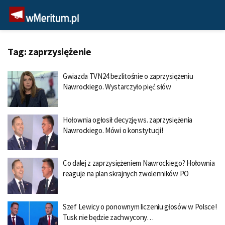
Tag:
zaprzysiężenie
Gwiazda TVN24 bezlitośnie o zaprzysiężeniu
Nawrockiego. Wystarczyło pięć słów
Hołownia ogłosił decyzję ws. zaprzysiężenia
Nawrockiego. Mówi o konstytucji!
Co dalej z zaprzysiężeniem Nawrockiego? Hołownia
reaguje na plan skrajnych zwolenników PO
Szef Lewicy o ponownym liczeniu głosów w Polsce!
Tusk nie będzie zachwycony…