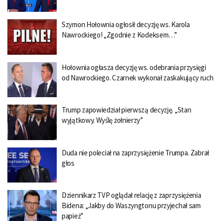
Szymon Hołownia ogłosił decyzję ws. Karola
Nawrockiego! „Zgodnie z Kodeksem…”
Hołownia ogłasza decyzję ws. odebrania przysięgi
od Nawrockiego. Czarnek wykonał zaskakujący ruch
Trump zapowiedział pierwszą decyzję. „Stan
wyjątkowy. Wyślę żołnierzy”
Duda nie poleciał na zaprzysiężenie Trumpa. Zabrał
głos
Dziennikarz TVP oglądał relację z zaprzysiężenia
Bidena: „Jakby do Waszyngtonu przyjechał sam
papież”