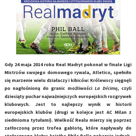
Gdy 24 maja 2014 roku Real Madryt pokonał w finale Ligi
Mistrzów swojego domowego rywala, Atletico, spełniło
się marzenie wielu działaczy i kibiców: Królewscy sięgnęli
po nagłośnioną do granic możliwości
La D
cimę
, czyli
é
dziesiąty puchar najważniejszych europejskich rozgrywek
klubowych. Jest to najlepszy wynik w historii
europejskich klubów (drugi w kolejce jest AC Milan z
siedmioma tytułami). Wielkość Realu mierzy się poprzez
zatłoczoną przez trofea gablotę, które napływały do
stołecznego klubu; książka Phila Balla pokazuje jednak,