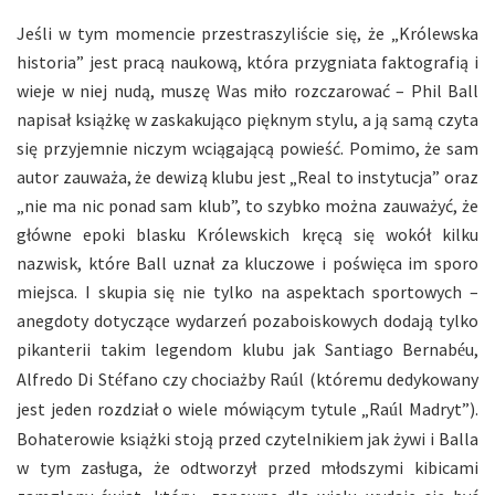
Jeśli w tym momencie przestraszyliście się, że „Królewska
historia” jest pracą naukową, która przygniata faktografią i
wieje w niej nudą, muszę Was miło rozczarować – Phil Ball
napisał książkę w zaskakująco pięknym stylu, a ją samą czyta
się przyjemnie niczym wciągającą powieść. Pomimo, że sam
autor zauważa, że dewizą klubu jest „Real to instytucja” oraz
„nie ma nic ponad sam klub”, to szybko można zauważyć, że
główne epoki blasku Królewskich kręcą się wokół kilku
nazwisk, które Ball uznał za kluczowe i poświęca im sporo
miejsca. I skupia się nie tylko na aspektach sportowych –
anegdoty dotyczące wydarzeń pozaboiskowych dodają tylko
pikanterii takim legendom klubu jak Santiago Bernab
u,
é
Alfredo Di St
fano czy chociażby Ra
l (któremu dedykowany
é
ú
jest jeden rozdział o wiele mówiącym tytule „Ra
l Madryt”).
ú
Bohaterowie książki stoją przed czytelnikiem jak żywi i Balla
w tym zasługa, że odtworzył przed młodszymi kibicami