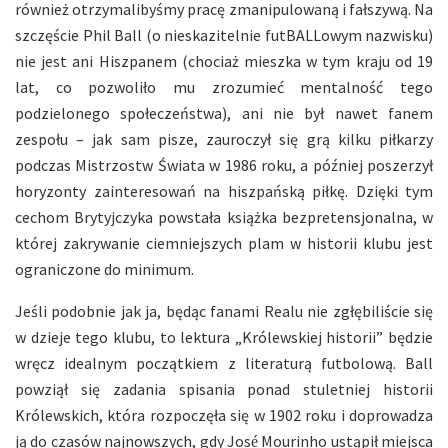
również otrzymalibyśmy pracę zmanipulowaną i fałszywą. Na
szczęście Phil Ball (o nieskazitelnie futBALLowym nazwisku)
nie jest ani Hiszpanem (chociaż mieszka w tym kraju od 19
lat, co pozwoliło mu zrozumieć mentalność tego
podzielonego społeczeństwa), ani nie był nawet fanem
zespołu – jak sam pisze, zauroczył się grą kilku piłkarzy
podczas Mistrzostw Świata w 1986 roku, a później poszerzył
horyzonty zainteresowań na hiszpańską piłkę. Dzięki tym
cechom Brytyjczyka powstała książka bezpretensjonalna, w
której zakrywanie ciemniejszych plam w historii klubu jest
ograniczone do minimum.
Jeśli podobnie jak ja, będąc fanami Realu nie zgłębiliście się
w dzieje tego klubu, to lektura „Królewskiej historii” będzie
wręcz idealnym początkiem z literaturą futbolową. Ball
powziął się zadania spisania ponad stuletniej historii
Królewskich, która rozpoczęła się w 1902 roku i doprowadza
ją do czasów najnowszych, gdy Jos
Mourinho ustąpił miejsca
é