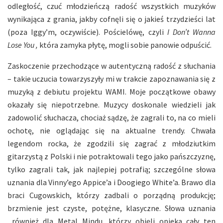
odległość, czuć młodzieńczą radość wszystkich muzyków
wynikająca z grania, jakby cofnęli się o jakieś trzydzieści lat
(poza Iggy’m, oczywiście). Pościelówę, czyli
I Don’t Wanna
Lose You ,
która zamyka płytę, mogli sobie panowie odpuścić.
Zaskoczenie przechodzące w autentyczną radość z słuchania
– takie uczucia towarzyszyły mi w trakcie zapoznawania się z
muzyką z debiutu projektu WAMI. Moje początkowe obawy
okazały się niepotrzebne. Muzycy doskonale wiedzieli jak
zadowolić słuchacza, chociaż sądzę, że zagrali to, na co mieli
ochotę, nie oglądając się na aktualne trendy. Chwała
legendom rocka, że zgodzili się zagrać z młodziutkim
gitarzystą z Polski i nie potraktowali tego jako pańszczyznę,
tylko zagrali tak, jak najlepiej potrafią; szczególne słowa
uznania dla Vinny’ego Appice’a i Doogiego White’a. Brawo dla
braci Cugowskich, którzy zadbali o porządną produkcję;
brzmienie jest czyste, potężne, klasyczne. Słowa uznania
również dla Metal Mindu, którzy objęli opieką cały ten