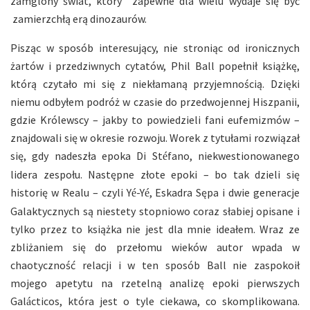
zamglony świat, który zapewne dla wielu wydaje się być
zamierzchłą erą dinozaurów.
Pisząc w sposób interesujący, nie stroniąc od ironicznych
żartów i przedziwnych cytatów, Phil Ball popełnił książkę,
którą czytało mi się z niekłamaną przyjemnością. Dzięki
niemu odbyłem podróż w czasie do przedwojennej Hiszpanii,
gdzie Królewscy – jakby to powiedzieli fani eufemizmów –
znajdowali się w okresie rozwoju. Worek z tytułami rozwiązał
się, gdy nadeszła epoka Di St
fano, niekwestionowanego
é
lidera zespołu. Następne złote epoki – bo tak dzieli się
historię w Realu – czyli Y
-Y
, Eskadra Sępa i dwie generacje
é
é
Galaktycznych są niestety stopniowo coraz słabiej opisane i
tylko przez to książka nie jest dla mnie ideałem. Wraz ze
zbliżaniem się do przełomu wieków autor wpada w
chaotyczność relacji i w ten sposób Ball nie zaspokoił
mojego apetytu na rzetelną analizę epoki pierwszych
Gal
cticos, która jest o tyle ciekawa, co skomplikowana.
á