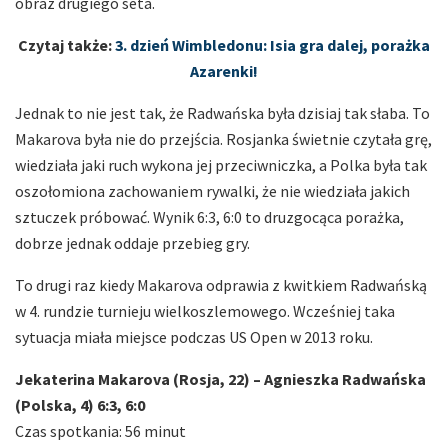
obraz drugiego seta.
Czytaj także:
3. dzień Wimbledonu: Isia gra dalej, porażka
Azarenki!
Jednak to nie jest tak, że Radwańska była dzisiaj tak słaba. To
Makarova była nie do przejścia. Rosjanka świetnie czytała grę,
wiedziała jaki ruch wykona jej przeciwniczka, a Polka była tak
oszołomiona zachowaniem rywalki, że nie wiedziała jakich
sztuczek próbować. Wynik 6:3, 6:0 to druzgocąca porażka,
dobrze jednak oddaje przebieg gry.
To drugi raz kiedy Makarova odprawia z kwitkiem Radwańską
w 4. rundzie turnieju wielkoszlemowego. Wcześniej taka
sytuacja miała miejsce podczas US Open w 2013 roku.
Jekaterina Makarova (Rosja, 22) – Agnieszka Radwańska
(Polska, 4) 6:3, 6:0
Czas spotkania: 56 minut