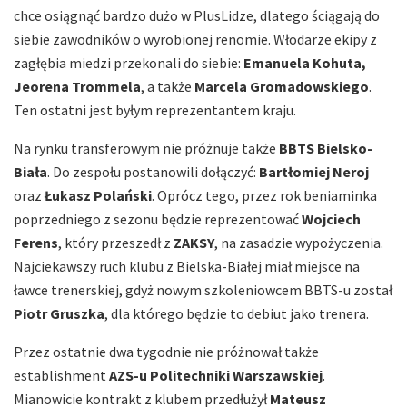
chce osiągnąć bardzo dużo w PlusLidze, dlatego ściągają do
siebie zawodników o wyrobionej renomie. Włodarze ekipy z
zagłębia miedzi przekonali do siebie:
Emanuela Kohuta,
Jeorena Trommela
, a także
Marcela Gromadowskiego
.
Ten ostatni jest byłym reprezentantem kraju.
Na rynku transferowym nie próżnuje także
BBTS Bielsko-
Biała
. Do zespołu postanowili dołączyć:
Bartłomiej Neroj
oraz
Łukasz Polański
. Oprócz tego, przez rok beniaminka
poprzedniego z sezonu będzie reprezentować
Wojciech
Ferens
, który przeszedł z
ZAKSY
, na zasadzie wypożyczenia.
Najciekawszy ruch klubu z Bielska-Białej miał miejsce na
ławce trenerskiej, gdyż nowym szkoleniowcem BBTS-u został
Piotr Gruszka
, dla którego będzie to debiut jako trenera.
Przez ostatnie dwa tygodnie nie próżnował także
establishment
AZS-u Politechniki Warszawskiej
.
Mianowicie kontrakt z klubem przedłużył
Mateusz