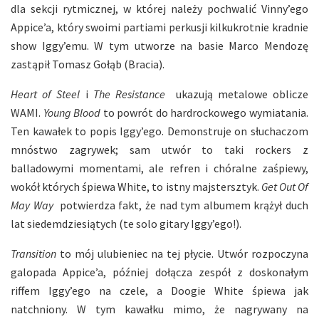
dla sekcji rytmicznej, w której należy pochwalić Vinny’ego
Appice’a, który swoimi partiami perkusji kilkukrotnie kradnie
show Iggy’emu. W tym utworze na basie Marco Mendozę
zastąpił Tomasz Gołąb (Bracia).
Heart of Steel
i
The Resistance
ukazują metalowe oblicze
WAMI.
Young Blood
to powrót do hardrockowego wymiatania.
Ten kawałek to popis Iggy’ego. Demonstruje on słuchaczom
mnóstwo zagrywek; sam utwór to taki rockers z
balladowymi momentami, ale refren i chóralne zaśpiewy,
wokół których śpiewa White, to istny majstersztyk.
Get Out Of
May Way
potwierdza fakt, że nad tym albumem krążył duch
lat siedemdziesiątych (te solo gitary Iggy’ego!).
Transition
to mój ulubieniec na tej płycie. Utwór rozpoczyna
galopada Appice’a, później dołącza zespół z doskonałym
riffem Iggy’ego na czele, a Doogie White śpiewa jak
natchniony. W tym kawałku mimo, że nagrywany na