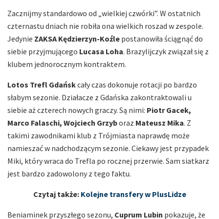
Zacznijmy standardowo od „wielkiej czwórki”. W ostatnich
czternastu dniach nie robiła ona wielkich roszad w zespole.
Jedynie
ZAKSA Kędzierzyn-Koźle
postanowiła ściągnąć do
siebie przyjmującego
Lucasa Loha
. Brazylijczyk związał się z
klubem jednorocznym kontraktem.
Lotos Trefl Gdańsk
cały czas dokonuje rotacji po bardzo
słabym sezonie. Działacze z Gdańska zakontraktowali u
siebie aż czterech nowych graczy. Są nimi:
Piotr Gacek,
Marco Falaschi, Wojciech Grzyb
oraz
Mateusz Mika
. Z
takimi zawodnikami klub z Trójmiasta naprawdę może
namieszać w nadchodzącym sezonie. Ciekawy jest przypadek
Miki, który wraca do Trefla po rocznej przerwie. Sam siatkarz
jest bardzo zadowolony z tego faktu.
Czytaj także:
Kolejne transfery w PlusLidze
Beniaminek przyszłego sezonu,
Cuprum Lubin
pokazuje, że