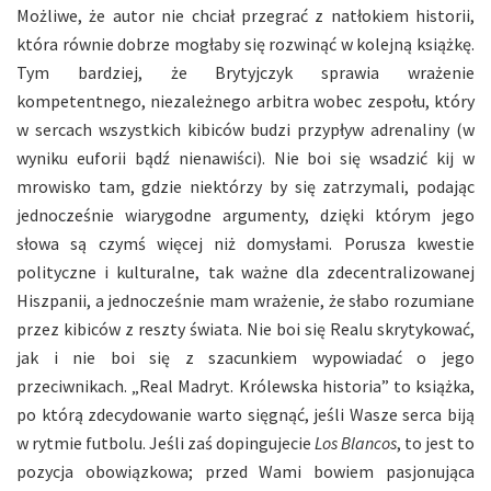
Możliwe, że autor nie chciał przegrać z natłokiem historii,
która równie dobrze mogłaby się rozwinąć w kolejną książkę.
Tym bardziej, że Brytyjczyk sprawia wrażenie
kompetentnego, niezależnego arbitra wobec zespołu, który
w sercach wszystkich kibiców budzi przypływ adrenaliny (w
wyniku euforii bądź nienawiści). Nie boi się wsadzić kij w
mrowisko tam, gdzie niektórzy by się zatrzymali, podając
jednocześnie wiarygodne argumenty, dzięki którym jego
słowa są czymś więcej niż domysłami. Porusza kwestie
polityczne i kulturalne, tak ważne dla zdecentralizowanej
Hiszpanii, a jednocześnie mam wrażenie, że słabo rozumiane
przez kibiców z reszty świata. Nie boi się Realu skrytykować,
jak i nie boi się z szacunkiem wypowiadać o jego
przeciwnikach. „Real Madryt. Królewska historia” to książka,
po którą zdecydowanie warto sięgnąć, jeśli Wasze serca biją
w rytmie futbolu. Jeśli zaś dopingujecie
Los Blancos
, to jest to
pozycja obowiązkowa; przed Wami bowiem pasjonująca