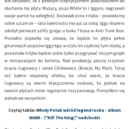
Nie ukrywam, że z pewnym sceptycyzmem podchodziłem do
słuchania tej płyty. Muzycy, poza White’m i Iggym, nagrywali
swoje partie na odległość. Doświadczona trójka – powiedzmy
sobie szczerze – lata świetności ma już za sobą. Iggy dopiero
zdobył pierwsze szlify grając u boku Titusa w Anti Tunk Nun.
Ponadto pojawiła się obawa, że będzie to płyta pełna
gitarowych popisów Iggy’ego w stylu im szybciej tym lepiej, a
pozostała trójka będzie sobie tylko przygrywać niczym grajki
w restauracjach do kotleta. Nad produkcją pieczę trzymali
bracia Cugowscy i Jarek Chilkiewicz (Bracia, My Riot). Tutaj
też byłem niepewny efektu, bo choć wiem, że bracia
Cugowscy są wierni klasycznemu rockowi, to jednak na
swoich płytach mnie regularnie rozczarowują. Pomyliłem się
jednak we wszystkim.
Czytaj także:
Młody Polak wśród legend rocka - album
WAMI - \"Kill The King\" nadchodzi