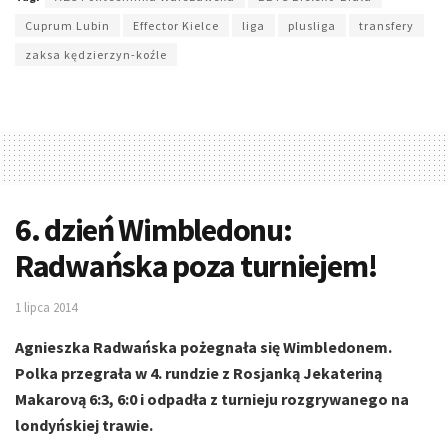
Cuprum Lubin
Effector Kielce
liga
plusliga
transfery
zaksa kędzierzyn-koźle
6. dzień Wimbledonu:
Radwańska poza turniejem!
1 lipca 2014
Agnieszka Radwańska pożegnała się Wimbledonem.
Polka przegrała w 4. rundzie z Rosjanką Jekateriną
Makarovą 6:3, 6:0 i odpadła z turnieju rozgrywanego na
londyńskiej trawie.