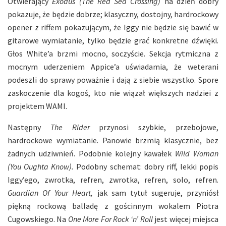
Otwierający
Exodus (The Red Sea Crossing)
na dzień dobry
pokazuje, że będzie dobrze; klasyczny, dostojny, hardrockowy
opener z riffem pokazującym, że Iggy nie będzie się bawić w
gitarowe wymiatanie, tylko będzie grać konkretne dźwięki.
Głos White’a brzmi mocno, soczyście. Sekcja rytmiczna z
mocnym uderzeniem Appice’a uświadamia, że weterani
podeszli do sprawy poważnie i dają z siebie wszystko. Spore
zaskoczenie dla kogoś, kto nie wiązał większych nadziei z
projektem WAMI.
Następny
The Rider
przynosi szybkie, przebojowe,
hardrockowe wymiatanie. Panowie brzmią klasycznie, bez
żadnych udziwnień. Podobnie kolejny kawałek
Wild Woman
(You Oughta Know).
Podobny schemat: dobry riff, lekki popis
Iggy’ego, zwrotka, refren, zwrotka, refren, solo, refren.
Guardian Of Your Heart,
jak sam tytuł sugeruje, przyniósł
piękną rockową balladę z gościnnym wokalem Piotra
Cugowskiego. Na
One More For Rock ‘n’ Roll
jest więcej miejsca