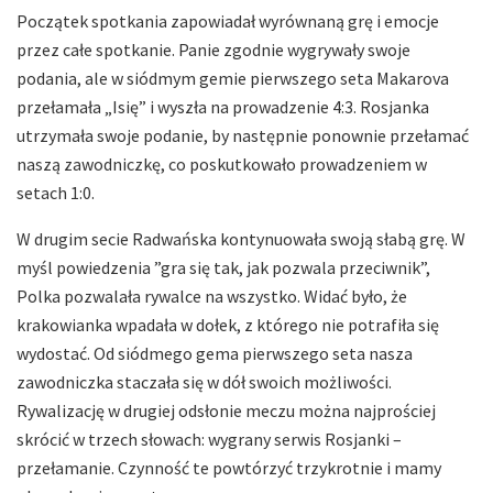
Początek spotkania zapowiadał wyrównaną grę i emocje
przez całe spotkanie. Panie zgodnie wygrywały swoje
podania, ale w siódmym gemie pierwszego seta Makarova
przełamała „Isię” i wyszła na prowadzenie 4:3. Rosjanka
utrzymała swoje podanie, by następnie ponownie przełamać
naszą zawodniczkę, co poskutkowało prowadzeniem w
setach 1:0.
W drugim secie Radwańska kontynuowała swoją słabą grę. W
myśl powiedzenia ”gra się tak, jak pozwala przeciwnik”,
Polka pozwalała rywalce na wszystko. Widać było, że
krakowianka wpadała w dołek, z którego nie potrafiła się
wydostać. Od siódmego gema pierwszego seta nasza
zawodniczka staczała się w dół swoich możliwości.
Rywalizację w drugiej odsłonie meczu można najprościej
skrócić w trzech słowach: wygrany serwis Rosjanki –
przełamanie. Czynność te powtórzyć trzykrotnie i mamy