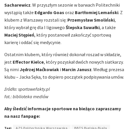
Sacharewicz
. W przyszłym sezonie w barwach Politechniki
wystąpią także
Edgardo Goas
oraz
Bartłomiej Lemański
. Z
klubem z Warszawy rozstali się:
Przemysław Smoliński
,
który wybrał grę dla I ligowego
Ślepska Suwałki
, a także
Maciej Stępień
, który postanowił zakończyć sportową
karierę i oddać się medycynie.
Ostatnim klubem, który również dokonał roszad w składzie,
jest
Effector Kielce
, który pozyskał dwóch nowych siatkarzy.
Są nimi
Jędrzej Maćkowiak
i
Marcin Janusz
. Według prezesa
klubu – Jacka Sęka, to dopiero początek podpisywania umów.
źródło: sportowefakty.pl
fot.: biblioteka mediów
Aby śledzić informacje sportowe na bieżąco zapraszamy
na nasz fanpage:
Tagi
AZS Politechnika Warszawska
BBTS Bielsko-Biała