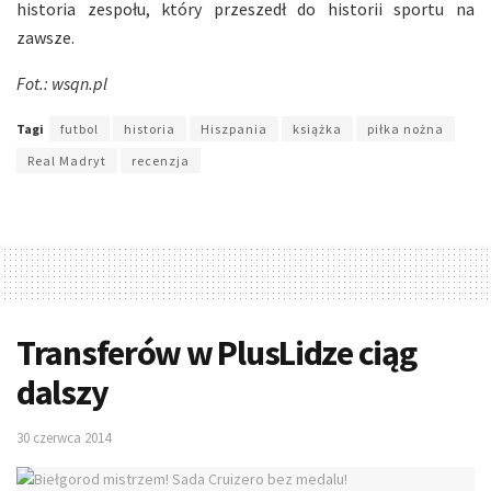
historia zespołu, który przeszedł do historii sportu na
zawsze.
Fot.: wsqn.pl
Tagi
futbol
historia
Hiszpania
książka
piłka nożna
Real Madryt
recenzja
Transferów w PlusLidze ciąg
dalszy
30 czerwca 2014