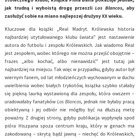
jak trudną i wyboistą drogę przeszli
Los Blancos
, aby
zasłużyć sobie na miano najlepszej drużyny XX wieku.
Kluczowe dla książki „Real Madryt. Królewska historia
najbardziej utytułowanego klubu świata” jest nastawienie
autora do futbolu i zespołu Królewskich. Jak wiadomo Real
jest zespołem, wobec którego nie można przejść obojętnie –
frazes „albo kochać, albo nienawidzić” jest tutaj jak
najbardziej na miejscu. Tak więc w przypadku, gdyby autor był
wiernym fanem, od lat młodzieńczych wychowanym w duchu
uwielbienia wobec białych trykotów, książka szybko stałaby
się piękną laurką wystawioną dla zespołu, która owszem –
uradowałaby fanatyków
Los Blancos
, jednak nie byłaby pracą
obiektywną i jej odbiór nie mógłby być na dłuższą metę
poważny. Z drugiej strony, gdyby publikacja wypłynęła spod
pióra Hiszpana spoza centrum kraju, który w genach ma
zakodowaną – skrytą bądź jawną – niechęć do Królewskich,