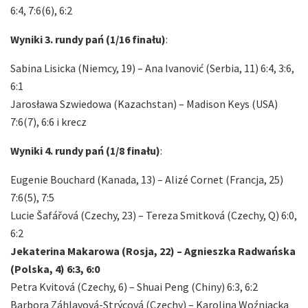
6:4, 7:6(6), 6:2
Wyniki 3. rundy pań (1/16 finału)
:
Sabina Lisicka (Niemcy, 19) – Ana Ivanović (Serbia, 11) 6:4, 3:6,
6:1
Jarosława Szwiedowa (Kazachstan) – Madison Keys (USA)
7:6(7), 6:6 i krecz
Wyniki 4. rundy pań (1/8 finału)
:
Eugenie Bouchard (Kanada, 13) – Alizé Cornet (Francja, 25)
7:6(5), 7:5
Lucie Šafářová (Czechy, 23) – Tereza Smitková (Czechy, Q) 6:0,
6:2
Jekaterina Makarowa (Rosja, 22) – Agnieszka Radwańska
(Polska, 4) 6:3, 6:0
Petra Kvitová (Czechy, 6) – Shuai Peng (Chiny) 6:3, 6:2
Barbora Záhlavová-Strýcová (Czechy) – Karolina Woźniacka