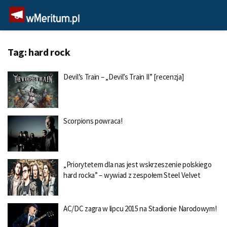
Tag:
hard rock
Devil’s Train – „Devil’s Train II” [recenzja]
Scorpions powraca!
„Priorytetem dla nas jest wskrzeszenie polskiego
hard rocka” – wywiad z zespołem Steel Velvet
AC/DC zagra w lipcu 2015 na Stadionie Narodowym!