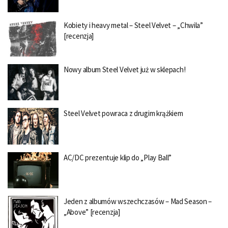
Kobiety i heavy metal – Steel Velvet – „Chwila”
[recenzja]
Nowy album Steel Velvet już w sklepach!
Steel Velvet powraca z drugim krążkiem
AC/DC prezentuje klip do „Play Ball”
Jeden z albumów wszechczasów – Mad Season –
„Above” [recenzja]