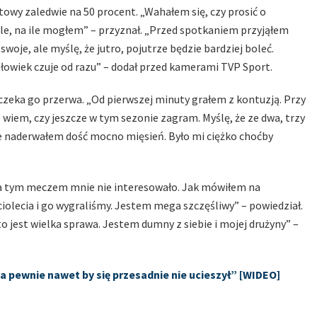
wy zaledwie na 50 procent. „Wahałem się, czy prosić o
yle, na ile mogłem” – przyznał. „Przed spotkaniem przyjąłem
oje, ale myślę, że jutro, pojutrze będzie bardziej boleć.
złowiek czuje od razu” – dodał przed kamerami TVP Sport.
 czeka go przerwa. „Od pierwszej minuty grałem z kontuzją. Przy
 wiem, czy jeszcze w tym sezonie zagram. Myślę, że ze dwa, trzy
 naderwałem dość mocno mięsień. Było mi ciężko choćby
za tym meczem mnie nie interesowało. Jak mówiłem na
ięciolecia i go wygraliśmy. Jestem mega szczęśliwy” – powiedział.
o jest wielka sprawa. Jestem dumny z siebie i mojej drużyny” –
a pewnie nawet by się przesadnie nie ucieszył” [WIDEO]