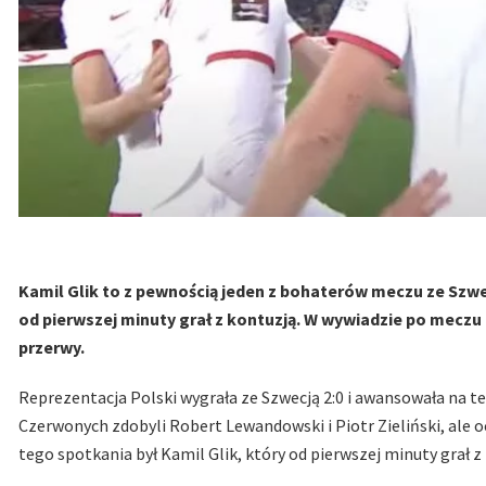
Kamil Glik to z pewnością jeden z bohaterów meczu ze Szwecj
od pierwszej minuty grał z kontuzją. W wywiadzie po meczu
przerwy.
Reprezentacja Polski wygrała ze Szwecją 2:0 i awansowała na t
Czerwonych zdobyli Robert Lewandowski i Piotr Zieliński, ale o
tego spotkania był Kamil Glik, który od pierwszej minuty grał z