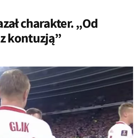
zał charakter. „Od
 z kontuzją”