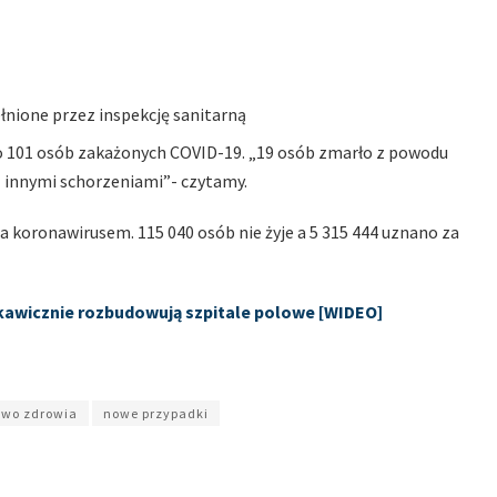
łnione przez inspekcję sanitarną
ło 101 osób zakażonych COVID-19. „19 osób zmarło z powodu
z innymi schorzeniami”- czytamy.
 koronawirusem. 115 040 osób nie żyje a 5 315 444 uznano za
skawicznie rozbudowują szpitale polowe [WIDEO]
two zdrowia
nowe przypadki