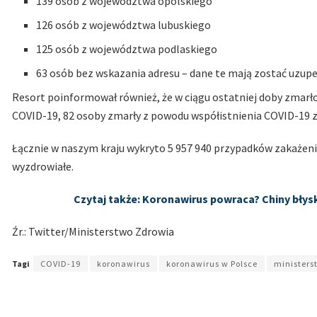
139 osób z województwa opolskiego
126 osób z województwa lubuskiego
125 osób z województwa podlaskiego
63 osób bez wskazania adresu – dane te mają zostać uzupe
Resort poinformował również, że w ciągu ostatniej doby zmar
COVID-19, 82 osoby zmarły z powodu współistnienia COVID-19 
Łącznie w naszym kraju wykryto 5 957 940 przypadków zakażenia
wyzdrowiałe.
Czytaj także: Koronawirus powraca? Chiny bły
Źr.: Twitter/Ministerstwo Zdrowia
Tagi
COVID-19
koronawirus
koronawirus w Polsce
ministers