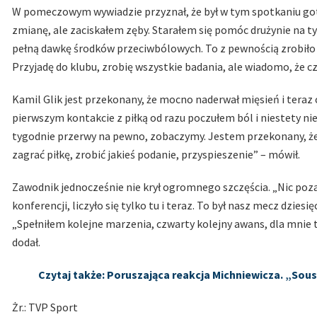
W pomeczowym wywiadzie przyznał, że był w tym spotkaniu goto
zmianę, ale zaciskałem zęby. Starałem się pomóc drużynie na t
pełną dawkę środków przeciwbólowych. To z pewnością zrobiło sw
Przyjadę do klubu, zrobię wszystkie badania, ale wiadomo, że c
Kamil Glik jest przekonany, że mocno naderwał mięsień i teraz
pierwszym kontakcie z piłką od razu poczułem ból i niestety nie
tygodnie przerwy na pewno, zobaczymy. Jestem przekonany, że
zagrać piłkę, zrobić jakieś podanie, przyspieszenie” – mówił.
Zawodnik jednocześnie nie krył ogromnego szczęścia. „Nic po
konferencji, liczyło się tylko tu i teraz. To był nasz mecz dzies
„Spełniłem kolejne marzenia, czwarty kolejny awans, dla mnie t
dodał.
Czytaj także: Poruszająca reakcja Michniewicza. „Sous
Żr.: TVP Sport