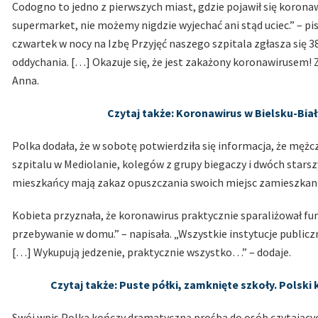
Codogno to jedno z pierwszych miast, gdzie pojawił się koronaw
supermarket, nie możemy nigdzie wyjechać ani stąd uciec.” – pi
czwartek w nocy na Izbę Przyjęć naszego szpitala zgłasza się 
oddychania. […] Okazuje się, że jest zakażony koronawirusem! Zd
Anna.
Czytaj także: Koronawirus w Bielsku-Biał
Polka dodała, że w sobotę potwierdziła się informacja, że mężcz
szpitalu w Mediolanie, kolegów z grupy biegaczy i dwóch starszy
mieszkańcy mają zakaz opuszczania swoich miejsc zamieszkani
Kobieta przyznała, że koronawirus praktycznie sparaliżował fu
przebywanie w domu.” – napisała. „Wszystkie instytucje publicz
[…] Wykupują jedzenie, praktycznie wszystko…” – dodaje.
Czytaj także: Puste półki, zamknięte szkoły. Polski 
Swój wpis Polka kończy dramatyczną prośbą do osób czytających 