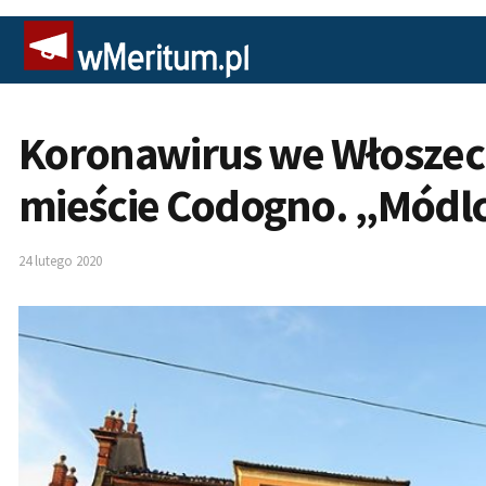
Koronawirus we Włoszec
mieście Codogno. „Módlci
24 lutego 2020