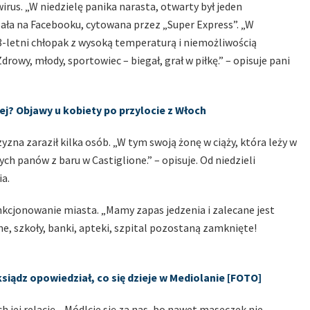
irus. „W niedzielę panika narasta, otwarty był jeden
sała na Facebooku, cytowana przez „Super Express”. „W
38-letni chłopak z wysoką temperaturą i niemożliwością
rowy, młody, sportowiec – biegał, grał w piłkę.” – opisuje pani
ej? Objawy u kobiety po przylocie z Włoch
yzna zaraził kilka osób. „W tym swoją żonę w ciąży, która leży w
ch panów z baru w Castiglione.” – opisuje. Od niedzieli
a.
nkcjonowanie miasta. „Mamy zapas jedzenia i zalecane jest
ne, szkoły, banki, apteki, szpital pozostaną zamknięte!
ksiądz opowiedział, co się dzieje w Mediolanie [FOTO]
jej relację. „Módlcie się za nas, bo nawet maseczek nie