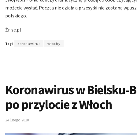
możecie wysłać. Poczta nie działa a przesyłki nie zostaną wpu
polskiego.
Źr. se.pl
Tagi
koronawirus
włochy
Koronawirus w Bielsku-Bi
po przylocie z Włoch
24 lutego 2020