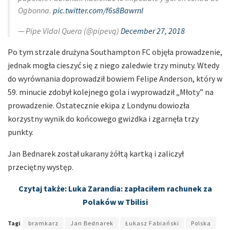
Ogbonna.
pic.twitter.com/f6s8Bawrnl
— Pipe Vidal Quera (@pipevq)
December 27, 2018
Po tym strzale drużyna Southampton FC objęła prowadzenie,
jednak mogła cieszyć się z niego zaledwie trzy minuty. Wtedy
do wyrównania doprowadził bowiem Felipe Anderson, który w
59. minucie zdobył kolejnego gola i wyprowadził „Młoty” na
prowadzenie. Ostatecznie ekipa z Londynu dowiozła
korzystny wynik do końcowego gwizdka i zgarnęła trzy
punkty.
Jan Bednarek został ukarany żółtą kartką i zaliczył
przeciętny występ.
Czytaj także: Luka Zarandia: zapłaciłem rachunek za
Polaków w Tbilisi
Tagi
bramkarz
Jan Bednarek
Łukasz Fabiański
Polska