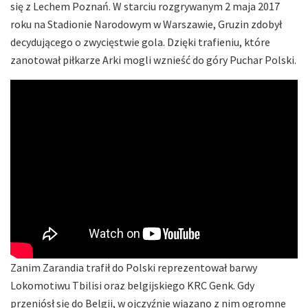
się z Lechem Poznań. W starciu rozgrywanym 2 maja 2017
roku na Stadionie Narodowym w Warszawie, Gruzin zdobył
decydującego o zwycięstwie gola. Dzięki trafieniu, które
zanotował piłkarze Arki mogli wznieść do góry Puchar Polski.
Zanim Zarandia trafił do Polski reprezentował barwy
Lokomotiwu Tbilisi oraz belgijskiego KRC Genk. Gdy
przeniósł się do Belgii, w ojczyźnie wiązano z nim ogromne