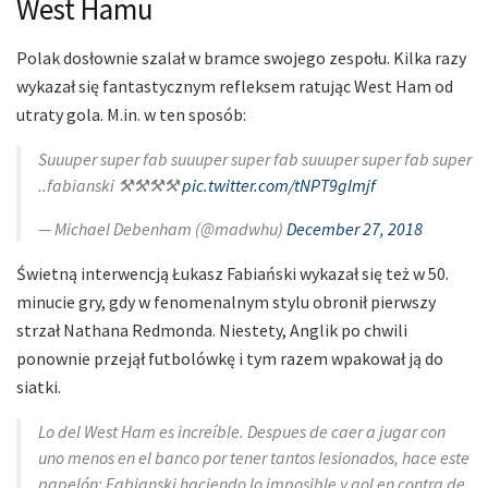
West Hamu
Polak dosłownie szalał w bramce swojego zespołu. Kilka razy
wykazał się fantastycznym refleksem ratując West Ham od
utraty gola. M.in. w ten sposób:
Suuuper super fab suuuper super fab suuuper super fab super
..fabianski ⚒⚒⚒⚒
pic.twitter.com/tNPT9glmjf
— Michael Debenham (@madwhu)
December 27, 2018
Świetną interwencją Łukasz Fabiański wykazał się też w 50.
minucie gry, gdy w fenomenalnym stylu obronił pierwszy
strzał Nathana Redmonda. Niestety, Anglik po chwili
ponownie przejął futbolówkę i tym razem wpakował ją do
siatki.
Lo del West Ham es increíble. Despues de caer a jugar con
uno menos en el banco por tener tantos lesionados, hace este
papelón: Fabianski haciendo lo imposible y gol en contra de