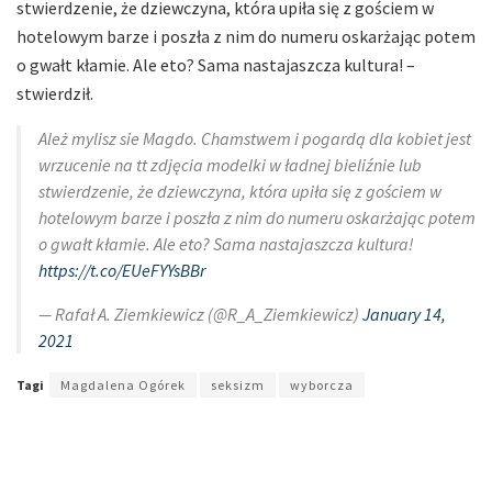
stwierdzenie, że dziewczyna, która upiła się z gościem w
hotelowym barze i poszła z nim do numeru oskarżając potem
o gwałt kłamie. Ale eto? Sama nastajaszcza kultura! –
stwierdził.
Ależ mylisz sie Magdo. Chamstwem i pogardą dla kobiet jest
wrzucenie na tt zdjęcia modelki w ładnej bieliźnie lub
stwierdzenie, że dziewczyna, która upiła się z gościem w
hotelowym barze i poszła z nim do numeru oskarżając potem
o gwałt kłamie. Ale eto? Sama nastajaszcza kultura!
https://t.co/EUeFYYsBBr
— Rafał A. Ziemkiewicz (@R_A_Ziemkiewicz)
January 14,
2021
Tagi
Magdalena Ogórek
seksizm
wyborcza