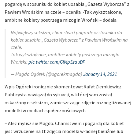
pogardę w stosunku do kobiet uosabia „Gazeta Wyborcza” z
Pawłem Wrońskim na czele – oceniła. -Tak wykształcone,
ambitne kobiety postrzega mizogin Wroński – dodała.
Największy seksizm, chamstwo i pogardę w stosunku do
kobiet uosabia „Gazeta Wyborcza” z Pawłem Wrońskim na
czele.
Tak wykształcone, ambitne kobiety postrzega mizogin
Wroński:
pic.twitter.com/GlMpSzauDP
— Magda Ogórek (@ogorekmagda)
January 14, 2021
Wpis Ogórek ironicznie skomentował Rafał Ziemkiewicz.
Publicysta nawiązał do sytuacji, w której sam został
oskarżony o seksizm, zamieszczając zdjęcie roznegliżowanej
modelki w mediach społecznościowych.
– Ależ mylisz sie Magdo. Chamstwem i pogardą dla kobiet
jest wrzucenie na tt zdjęcia modelki w ładnej bieliźnie lub