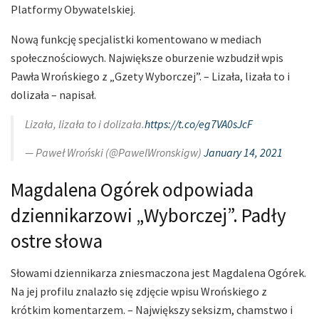
Platformy Obywatelskiej.
Nową funkcję specjalistki komentowano w mediach
społecznościowych. Największe oburzenie wzbudził wpis
Pawła Wrońskiego z „Gzety Wyborczej”. – Lizała, lizała to i
dolizała – napisał.
Lizała, lizała to i dolizała.
https://t.co/eg7VA0sJcF
— Paweł Wroński (@PawelWronskigw)
January 14, 2021
Magdalena Ogórek odpowiada
dziennikarzowi „Wyborczej”. Padły
ostre słowa
Słowami dziennikarza zniesmaczona jest Magdalena Ogórek.
Na jej profilu znalazło się zdjęcie wpisu Wrońskiego z
krótkim komentarzem. – Największy seksizm, chamstwo i