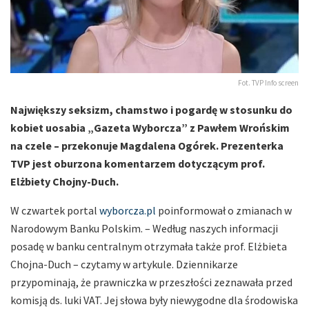
Fot. TVP Info screen
Największy seksizm, chamstwo i pogardę w stosunku do
kobiet uosabia „Gazeta Wyborcza” z Pawłem Wrońskim
na czele – przekonuje Magdalena Ogórek. Prezenterka
TVP jest oburzona komentarzem dotyczącym prof.
Elżbiety Chojny-Duch.
W czwartek portal
wyborcza.pl
poinformował o zmianach w
Narodowym Banku Polskim. – Według naszych informacji
posadę w banku centralnym otrzymała także prof. Elżbieta
Chojna-Duch – czytamy w artykule. Dziennikarze
przypominają, że prawniczka w przeszłości zeznawała przed
komisją ds. luki VAT. Jej słowa były niewygodne dla środowiska