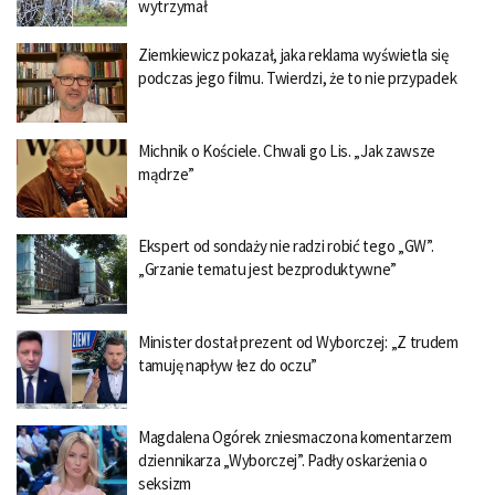
wytrzymał
Ziemkiewicz pokazał, jaka reklama wyświetla się
podczas jego filmu. Twierdzi, że to nie przypadek
Michnik o Kościele. Chwali go Lis. „Jak zawsze
mądrze”
Ekspert od sondaży nie radzi robić tego „GW”.
„Grzanie tematu jest bezproduktywne”
Minister dostał prezent od Wyborczej: „Z trudem
tamuję napływ łez do oczu”
Magdalena Ogórek zniesmaczona komentarzem
dziennikarza „Wyborczej”. Padły oskarżenia o
seksizm