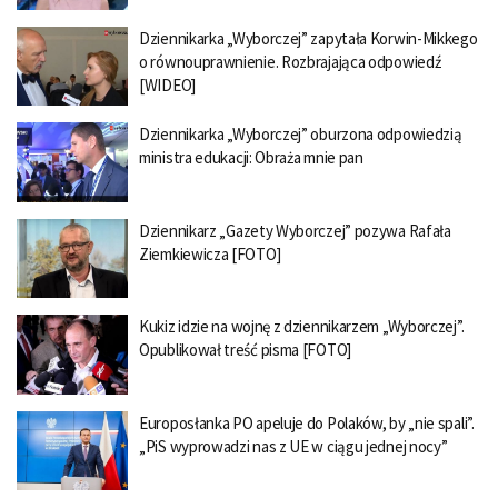
Dziennikarka „Wyborczej” zapytała Korwin-Mikkego
o równouprawnienie. Rozbrajająca odpowiedź
[WIDEO]
Dziennikarka „Wyborczej” oburzona odpowiedzią
ministra edukacji: Obraża mnie pan
Dziennikarz „Gazety Wyborczej” pozywa Rafała
Ziemkiewicza [FOTO]
Kukiz idzie na wojnę z dziennikarzem „Wyborczej”.
Opublikował treść pisma [FOTO]
Europosłanka PO apeluje do Polaków, by „nie spali”.
„PiS wyprowadzi nas z UE w ciągu jednej nocy”