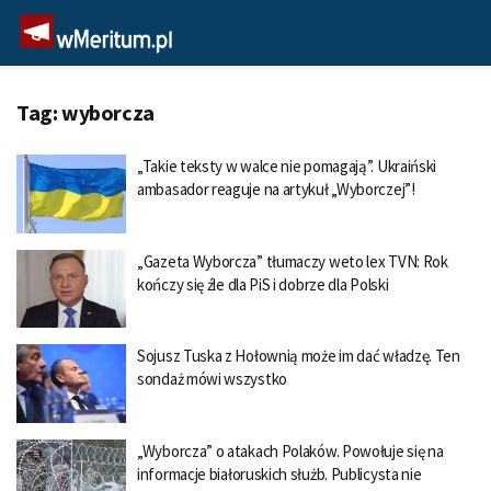
Tag:
wyborcza
„Takie teksty w walce nie pomagają”. Ukraiński
ambasador reaguje na artykuł „Wyborczej”!
„Gazeta Wyborcza” tłumaczy weto lex TVN: Rok
kończy się źle dla PiS i dobrze dla Polski
Sojusz Tuska z Hołownią może im dać władzę. Ten
sondaż mówi wszystko
„Wyborcza” o atakach Polaków. Powołuje się na
informacje białoruskich służb. Publicysta nie