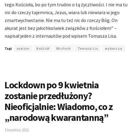
tego Kościoła, bo po tym trudno o tą życzliwości. I nie ma tu
nic do rzeczy tajemnica, Jezus, wiara lub niewiara w jego
zmartwychwstanie. Nie ma tu też nic do rzeczy Bóg. On
akurat jest bez jakichkolwiek związków z Kościołem” –
napisał jeden z internautów pod wpisem Tomasza Lisa.
Tagi
ateizm
Kościół
Michnik
Tomasz Lis
wyborcza
Lockdown po 9 kwietnia
zostanie przedłużony?
Nieoficjalnie: Wiadomo, co z
„narodową kwarantanną”
3 kwietnia 2021