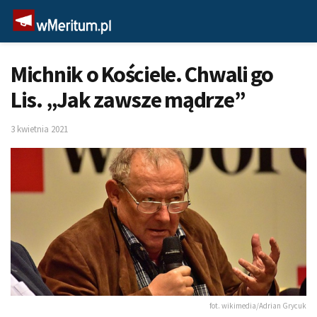
Michnik o Kościele. Chwali go
Lis. „Jak zawsze mądrze”
3 kwietnia 2021
fot. wikimedia/Adrian Grycuk