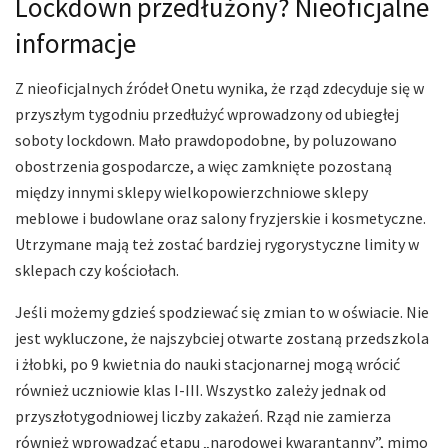
Lockdown przedłużony? Nieoficjalne
informacje
Z nieoficjalnych źródeł Onetu wynika, że rząd zdecyduje się w
przyszłym tygodniu przedłużyć wprowadzony od ubiegłej
soboty lockdown. Mało prawdopodobne, by poluzowano
obostrzenia gospodarcze, a więc zamknięte pozostaną
między innymi sklepy wielkopowierzchniowe sklepy
meblowe i budowlane oraz salony fryzjerskie i kosmetyczne.
Utrzymane mają też zostać bardziej rygorystyczne limity w
sklepach czy kościołach.
Jeśli możemy gdzieś spodziewać się zmian to w oświacie. Nie
jest wykluczone, że najszybciej otwarte zostaną przedszkola
i żłobki, po 9 kwietnia do nauki stacjonarnej mogą wrócić
również uczniowie klas I-III. Wszystko zależy jednak od
przyszłotygodniowej liczby zakażeń. Rząd nie zamierza
również wprowadzać etapu „narodowej kwarantanny”, mimo