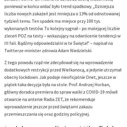
ponieważ w końcu widać było trend spadkowy. „Dzisiejsza
liczba nowych zakażeń jest mniejsza o 13% od odnotowanej
tydzień temu. Ten spadek ma miejsce przy 100 tys.
wykonanych testów. To kolejny sygnał – po malejącej liczbie
zleceń POZ na testy – wskazujący na odwrócenie tendencji w
III fali. Bądźmy odpowiedzialni w te Święta!” – napisał na
Twitterze minister zdrowia Adam Niedzielski.
Z tego powodu rząd nie zdecydował się na wprowadzenie
dodatkowych restrykcji przed Wielkanocą, a jedynie utrzymał
obecny lockdown. Jak podaje nieoficjalnie Onet, jeszcze w
piątek taka decyzja była na stole. Prof. Andrzej Horban,
główny doradca premiera do spraw walki z COVID-19 mówił
otwarcie na antenie Radia ZET, że rekomenduje
wprowadzenie jeszcze przed świętami zakazu
przemieszczania się oraz godziny policyjnej.