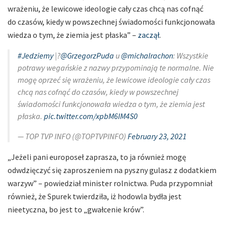
wrażeniu, że lewicowe ideologie cały czas chcą nas cofnąć
do czasów, kiedy w powszechnej świadomości funkcjonowała
wiedza o tym, że ziemia jest płaska” –
zaczął
.
#Jedziemy
|?
@GrzegorzPuda
u
@michalrachon
: Wszystkie
potrawy wegańskie z nazwy przypominają te normalne. Nie
mogę oprzeć się wrażeniu, że lewicowe ideologie cały czas
chcą nas cofnąć do czasów, kiedy w powszechnej
świadomości funkcjonowała wiedza o tym, że ziemia jest
płaska.
pic.twitter.com/xpbM6IM4S0
— TOP TVP INFO (@TOPTVPINFO)
February 23, 2021
„Jeżeli pani europoseł zaprasza, to ja również mogę
odwdzięczyć się zaproszeniem na pyszny gulasz z dodatkiem
warzyw” – powiedział minister rolnictwa. Puda przypomniał
również, że Spurek twierdziła, iż hodowla bydła jest
nieetyczna, bo jest to „gwałcenie krów”.