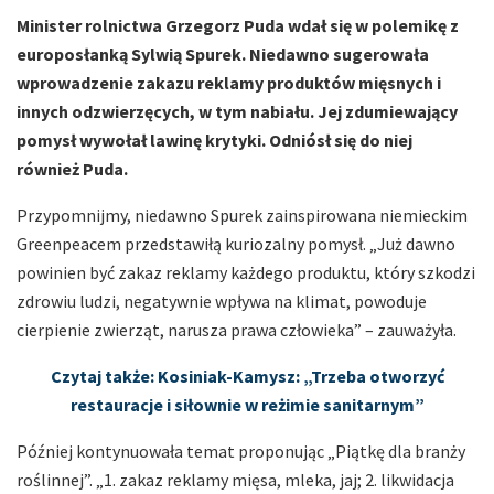
Minister rolnictwa Grzegorz Puda wdał się w polemikę z
europosłanką Sylwią Spurek. Niedawno sugerowała
wprowadzenie zakazu reklamy produktów mięsnych i
innych odzwierzęcych, w tym nabiału. Jej zdumiewający
pomysł wywołał lawinę krytyki. Odniósł się do niej
również Puda.
Przypomnijmy, niedawno Spurek zainspirowana niemieckim
Greenpeacem przedstawiłą kuriozalny pomysł. „Już dawno
powinien być zakaz reklamy każdego produktu, który szkodzi
zdrowiu ludzi, negatywnie wpływa na klimat, powoduje
cierpienie zwierząt, narusza prawa człowieka” – zauważyła.
Czytaj także: Kosiniak-Kamysz: „Trzeba otworzyć
restauracje i siłownie w reżimie sanitarnym”
Później kontynuowała temat proponując „Piątkę dla branży
roślinnej”. „1. zakaz reklamy mięsa, mleka, jaj; 2. likwidacja