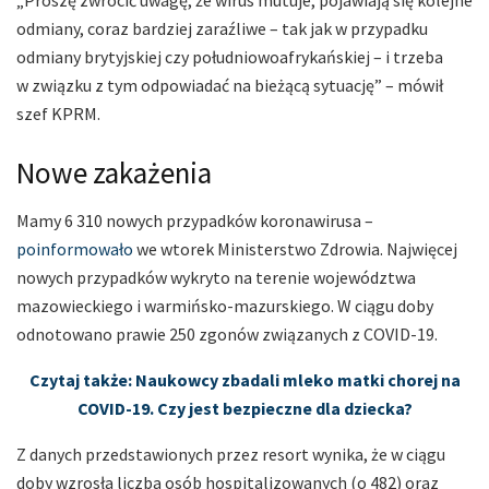
„Proszę zwrócić uwagę, że wirus mutuje, pojawiają się kolejne
odmiany, coraz bardziej zaraźliwe – tak jak w przypadku
odmiany brytyjskiej czy południowoafrykańskiej – i trzeba
w związku z tym odpowiadać na bieżącą sytuację” – mówił
szef KPRM.
Nowe zakażenia
Mamy 6 310 nowych przypadków koronawirusa –
poinformowało
we wtorek Ministerstwo Zdrowia. Najwięcej
nowych przypadków wykryto na terenie województwa
mazowieckiego i warmińsko-mazurskiego. W ciągu doby
odnotowano prawie 250 zgonów związanych z COVID-19.
Czytaj także: Naukowcy zbadali mleko matki chorej na
COVID-19. Czy jest bezpieczne dla dziecka?
Z danych przedstawionych przez resort wynika, że w ciągu
doby wzrosła liczba osób hospitalizowanych (o 482) oraz