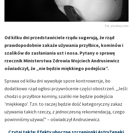
Fot. pixabay.com
Od kilku dni przedstawiciele rządu sugerują, że rząd
prawdopodobnie zakaże używania przyłbice, kominów i
szalików do zasłaniania ust i nosa. Pytany o sprawę
rzecznik Ministerstwa Zdrowia Wojciech Andrusiewicz
oświadczył, że „nie będzie miękkiego podejścia”.
Sprawa od kilku dni wywołuje spore kontrowersje, bo
dodatkowo rząd ogłosi przywrócenie części obostrzeń. „Jeśli
chodzi o przyłbice kominy, szaliki nie będzie podejścia
'miękkiego’. Tzn. to raczej będzie dość kategoryczny zakaz
używania takich rzeczy, z jednoczesną rekomendacją, czego
powinniśmy używać” – oświadczył Andrusiewicz.
Czytaj także: Efekty uboczne szczepionki AstryZeneki.