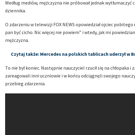
Według mediów, mężczyzna nie próbował jednak wytłumaczyć chł
dziennika.
O zdarzeniu w telewizji FOX NEWS opowiedział ojciec pobitego uc
pan być cicho. Nic więcej nie powiem” i wtedy, jak mi powiedzi
mężczyzna.
Czytaj także: Mercedes na polskich tablicach uderzył w 
To nie był koniec. Następnie nauczyciel rzucił się na chłopaka i
zareagowali inni uczniowie i w końcu odciągnęli swojego nauczyc
przebieg zdarzenia.