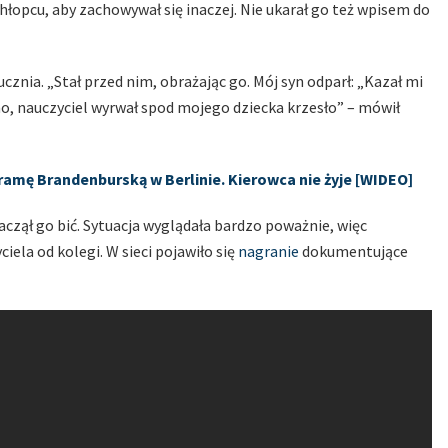
opcu, aby zachowywał się inaczej. Nie ukarał go też wpisem do
znia. „Stał przed nim, obrażając go. Mój syn odparł: „Kazał mi
ano, nauczyciel wyrwał spod mojego dziecka krzesło” – mówił
Bramę Brandenburską w Berlinie. Kierowca nie żyje [WIDEO]
 zaczął go bić. Sytuacja wyglądała bardzo poważnie, więc
iela od kolegi. W sieci pojawiło się
nagranie
dokumentujące