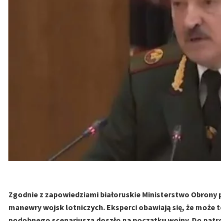
Zgodnie z zapowiedziami białoruskie Ministerstwo Obrony 
manewry wojsk lotniczych. Eksperci obawiają się, że może t
podobnego scenariusza doszło na początku wojny. Do patr