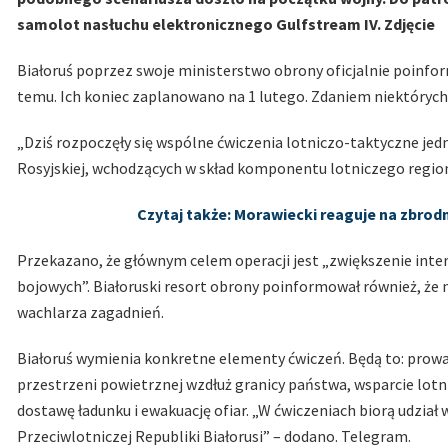
samolot nasłuchu elektronicznego Gulfstream IV. Zdjęcie
Białoruś poprzez swoje ministerstwo obrony oficjalnie poinfo
temu. Ich koniec zaplanowano na 1 lutego. Zdaniem niektórych
„Dziś rozpoczęły się wspólne ćwiczenia lotniczo-taktyczne jedno
Rosyjskiej, wchodzących w skład komponentu lotniczego regio
Czytaj także: Morawiecki reaguje na zbro
Przekazano, że głównym celem operacji jest „zwiększenie inter
bojowych”. Białoruski resort obrony poinformował również, 
wachlarza zagadnień.
Białoruś wymienia konkretne elementy ćwiczeń. Będą to: prow
przestrzeni powietrznej wzdłuż granicy państwa, wsparcie lotn
dostawę ładunku i ewakuację ofiar. „W ćwiczeniach biorą udział 
Przeciwlotniczej Republiki Białorusi” – dodano. Telegram.