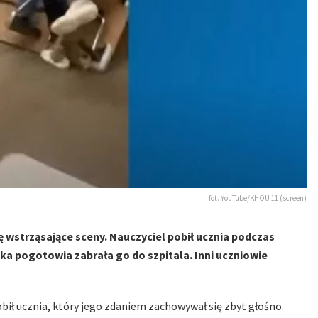
fot. YouTube/KHOU 11 (screen)
ę wstrząsające sceny. Nauczyciel pobił ucznia podczas
tka pogotowia zabrała go do szpitala. Inni uczniowie
bił ucznia, który jego zdaniem zachowywał się zbyt głośno.