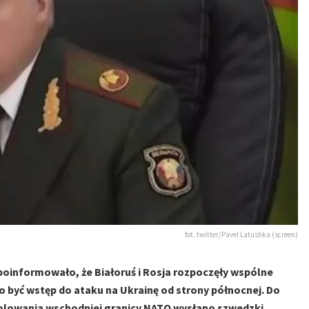
fot. twitter/Pavel Latushka (screen)
poinformowało, że Białoruś i Rosja rozpoczęły wspólne
o być wstęp do ataku na Ukrainę od strony północnej. Do
olowania wschodniej granicy NATO wysłano szwedzki