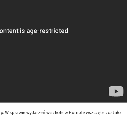
lop. W sprawie wydarzeń w szkole w Humble wszczęte zostało