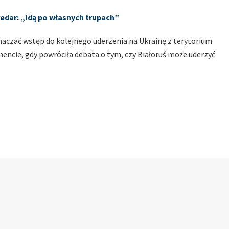
łedar: „Idą po własnych trupach”
aczać wstęp do kolejnego uderzenia na Ukrainę z terytorium
encie, gdy powróciła debata o tym, czy Białoruś może uderzyć