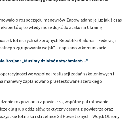
rmowało o rozpoczęciu manewrów. Zapowiadano je już jakiś czas
 ekspertów, to wtedy może dojść do ataku na Ukrainę.
stek lotniczych sił zbrojnych Republiki Białorusi i Federacji
nalnego zgrupowania wojsk” – napisano w komunikacie.
dnie Rosjan: „Musimy działać natychmiast…”
operacyjności we wspólnej realizacji zadań szkoleniowych i
że na manewry zaplanowano przetestowane szerokiego
adzenie rozpoznania z powietrza, wspólne patrolowanie
icze dla grup oddziałów, taktyczny desant z powietrza oraz
wszystkie lotniska i strzelnice Sił Powietrznych i Wojsk Obrony