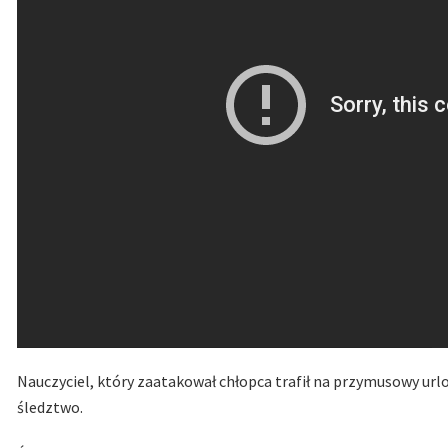
Nauczyciel, który zaatakował chłopca trafił na przymusowy ur
śledztwo.