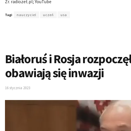
Źr. radiozet.pl; YouTube
Tagi
nauczyciel
uczeń
usa
Białoruś i Rosja rozpocz
obawiają się inwazji
16 stycznia 2023