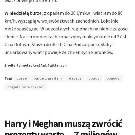
wiatr powieje do 90 km/h.
W niedzielę
burze, z opadem do 20 l/mkw. i wiatrem do 80
km/h, wystąpią w województwach zachodnich. Lokalnie
może spaść grad. W pozostałych regionach na niebie zagości
słońce. Na termometrach zobaczymy maksymalnie od 27 st.
C na Dolnym Śląsku do 30 st. C na Podkarpaciu. Słaby i
umiarkowany wiatr powieje ze zmiennych kierunków.
Źródło: tvnmeteo.tvn24.pl, Twitter.com
Tagi
burze
burze z gradem
deszcz
opady
pogoda
pogoda na weekend
Harry i Meghan muszą zwrócić
prezenty warte… 7 milionów