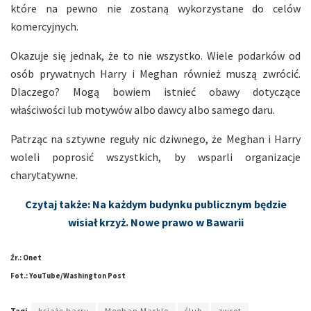
które na pewno nie zostaną wykorzystane do celów
komercyjnych.
Okazuje się jednak, że to nie wszystko. Wiele podarków od
osób prywatnych Harry i Meghan również muszą zwrócić.
Dlaczego? Mogą bowiem istnieć obawy dotyczące
właściwości lub motywów albo dawcy albo samego daru.
Patrząc na sztywne reguły nic dziwnego, że Meghan i Harry
woleli poprosić wszystkich, by wsparli organizacje
charytatywne.
Czytaj także: Na każdym budynku publicznym będzie
wisiał krzyż. Nowe prawo w Bawarii
Źr.: Onet
Fot.: YouTube/Washington Post
Tagi
książę harry
Meghan Markle
ślub
zwrot