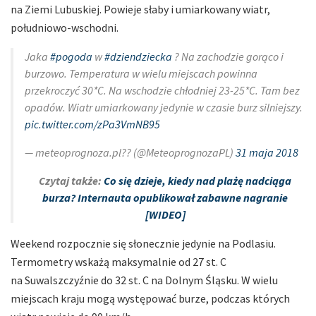
na Ziemi Lubuskiej. Powieje słaby i umiarkowany wiatr,
południowo-wschodni.
Jaka
#pogoda
w
#dziendziecka
? Na zachodzie gorąco i
burzowo. Temperatura w wielu miejscach powinna
przekroczyć 30*C. Na wschodzie chłodniej 23-25*C. Tam bez
opadów. Wiatr umiarkowany jedynie w czasie burz silniejszy.
pic.twitter.com/zPa3VmNB95
— meteoprognoza.pl?? (@MeteoprognozaPL)
31 maja 2018
Czytaj także:
Co się dzieje, kiedy nad plażę nadciąga
burza? Internauta opublikował zabawne nagranie
[WIDEO]
Weekend rozpocznie się słonecznie jedynie na Podlasiu.
Termometry wskażą maksymalnie od 27 st. C
na Suwalszczyźnie do 32 st. C na Dolnym Śląsku. W wielu
miejscach kraju mogą występować burze, podczas których