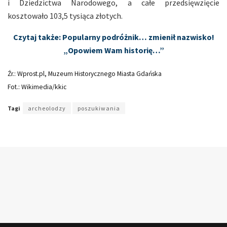
i Dziedzictwa Narodowego, a całe przedsięwzięcie
kosztowało 103,5 tysiąca złotych.
Czytaj także: Popularny podróżnik… zmienił nazwisko!
„Opowiem Wam historię…”
Źr.: Wprost.pl, Muzeum Historycznego Miasta Gdańska
Fot.: Wikimedia/kkic
Tagi
archeolodzy
poszukiwania