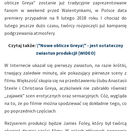
oblicze Greya” zostanie już tradycyjnie zaprezentowane
fanom w weekend przed Walentynkami, w Polsce data
premiery przypadnie na 9 lutego 2018 roku. I chociaż do
lutego jeszcze dużo czasu, twórcy rozpoczęli już kampanię
podgrzewania atmosfery.
Czytaj także:
\"Nowe oblicze Greya\" - jest ostateczny
zwiastun produkcji! [WIDEO]
W Internecie ukazał się pierwszy zwiastun, na razie krótki,
trwający zaledwie minutę, ale pokazujący pierwsze sceny z
filmu. Większość skupia się na przedstawieniu ślubu Anastasii
Steele i Christiana Greya, aczkolwiek nie zabrakło również
„zajawek” scen erotycznych oraz sensacyjnych. Cóż, wygląda
na to, że po filmie można spodziewać się dokładnie tego, co
po poprzednich częściach.
Reżyserem produkcji będzie James Foley, który był twórcą
również drugiej części filmu. W rolach głównych ponownie