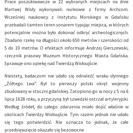
Prace poszukiwawcze w 22 wybranych miejscach na dnie
Martwej Wisły wykonywali nurkowie z firmy Archcom.
Wcześniej naukowcy z Instytutu Morskiego w Gdańsku
przebadali tamten teren sonarem typując miejsca, w których
potencjalnie można było dokonać odkryć archeologicznych.
Zbadano rzekę na długości około 650 metrów i szerokości od
5 do 10 metrów. O efektach informuje Andrzej Gierszewski,
rzecznik prasowy Muzeum Historycznego Miasta Gdańska.
Sprawuje ono opiekę nad Twierdzą Wisłoujście.
Niestety, badaczom nie udało się odnaleźć wraku słynnego
„Żółtego Lwa”. Był to pierwszy polski okręt wojenny
zbudowany w stoczni gdańskiej. Zatopiono go w nocy z 5 na 6
lipca 1628 roku, a przyczyną był szwedzki ostrzał artyleryjski.
Według źródeł, do całego zdarzenia miało dojść właśnie w
okolicach Twierdzy Wisłoujście. Tym razem jednak nie udało
się tego potwierdzić. Nie oznacza to jednak, że całe
przedsięwzięcie okazało się bezowocne.