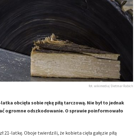
fot. wikimedia/ Dietmar Rabich
tka obcięła sobie rękę piłą tarczową. Nie był to jednak
ymać ogromne odszkodowanie. O sprawie poinformowało
21-latkę. Oboje twierdzili, że kobieta cięła gałęzie piłą