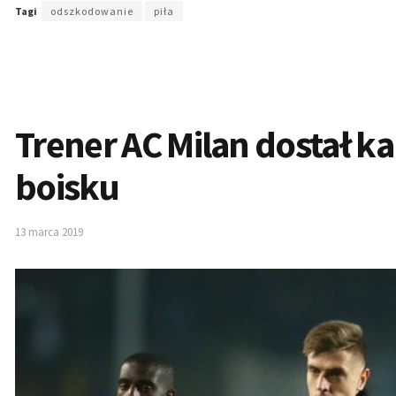
Tagi
odszkodowanie
piła
Trener AC Milan dostał k
boisku
13 marca 2019