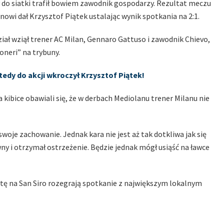
y do siatki trafił bowiem zawodnik gospodarzy. Rezultat meczu
owi dał Krzysztof Piątek ustalając wynik spotkania na 2:1.
iał wziął trener AC Milan, Gennaro Gattuso i zawodnik Chievo,
oneri” na trybuny.
tedy do akcji wkroczył Krzysztof Piątek!
 kibice obawiali się, że w derbach Mediolanu trener Milanu nie
swoje zachowanie. Jednak kara nie jest aż tak dotkliwa jak się
ny i otrzymał ostrzeżenie. Będzie jednak mógł usiąść na ławce
otę na San Siro rozegrają spotkanie z największym lokalnym