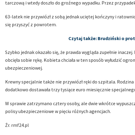
tarczową i wtedy doszło do groźnego wypadku. Przez przypadek 
63-latek nie przywiózł z sobą jednak uciętej kończyny i ratownicy
się przyszyć z powrotem.
Czytaj także: Brudziński o pro
Szybko jednak okazało się, że prawda wygląda zupełnie inaczej. 
obcięła sobie rękę. Kobieta chciała w ten sposób wyłudzić ogr
ubezpieczeniowej.
Krewny specjalnie także nie przywiózł ręki do szpitala. Rodzin
dodatkowo dostawała trzy tysiące euro miesięcznie specjalnego
W sprawie zatrzymano cztery osoby, ale dwie wkrótce wypuszczo
polisy ubezpieczeniowe w pięciu różnych agencjach.
Źr. rmf24.pl