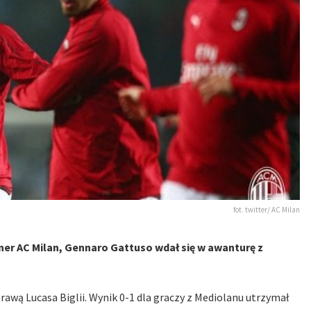
fot. twitter/ AC Milan
er AC Milan, Gennaro Gattuso wdał się w awanturę z
rawą Lucasa Biglii. Wynik 0-1 dla graczy z Mediolanu utrzymał