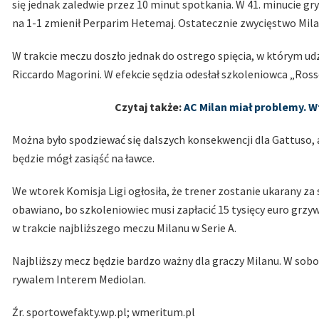
się jednak zaledwie przez 10 minut spotkania. W 41. minucie gr
na 1-1 zmienił Perparim Hetemaj. Ostatecznie zwycięstwo Milan
W trakcie meczu doszło jednak do ostrego spięcia, w którym udz
Riccardo Magorini. W efekcie sędzia odesłał szkoleniowca „Ross
Czytaj także:
AC Milan miał problemy. W
Można było spodziewać się dalszych konsekwencji dla Gattuso, a
będzie mógł zasiąść na ławce.
We wtorek Komisja Ligi ogłosiła, że trener zostanie ukarany za 
obawiano, bo szkoleniowiec musi zapłacić 15 tysięcy euro grzyw
w trakcie najbliższego meczu Milanu w Serie A.
Najbliższy mecz będzie bardzo ważny dla graczy Milanu. W sob
rywalem Interem Mediolan.
Źr. sportowefakty.wp.pl; wmeritum.pl