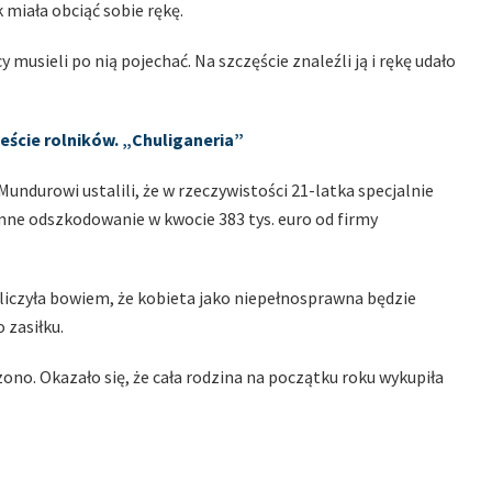
miała obciąć sobie rękę.
 musieli po nią pojechać. Na szczęście znaleźli ją i rękę udało
teście rolników. „Chuliganeria”
Mundurowi ustalili, że w rzeczywistości 21-latka specjalnie
omne odszkodowanie w kwocie 383 tys. euro od firmy
a liczyła bowiem, że kobieta jako niepełnosprawna będzie
 zasiłku.
no. Okazało się, że cała rodzina na początku roku wykupiła