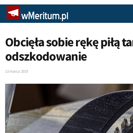
Obcięła sobie rękę piłą t
odszkodowanie
13 marca 2019