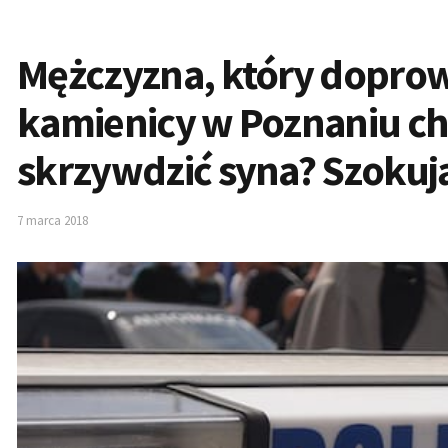
Mężczyzna, który dopro
kamienicy w Poznaniu ch
skrzywdzić syna? Szokują
7 marca 2018