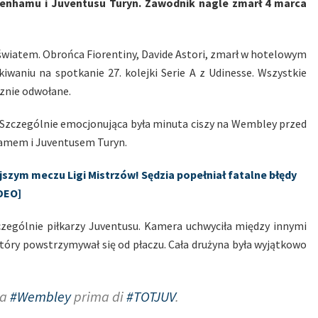
ottenhamu i Juventusu Turyn. Zawodnik nagle zmarł 4 marca
m światem. Obrońca Fiorentiny, Davide Astori, zmarł w hotelowym
waniu na spotkanie 27. kolejki Serie A z Udinesse. Wszystkie
cznie odwołane.
 Szczególnie emocjonująca była minuta ciszy na Wembley przed
amem i Juventusem Turyn.
zym meczu Ligi Mistrzów! Sędzia popełniał fatalne błędy
DEO]
czególnie piłkarzy Juventusu. Kamera uchwyciła między innymi
który powstrzymywał się od płaczu. Cała drużyna była wyjątkowo
a
#Wembley
prima di
#TOTJUV
.