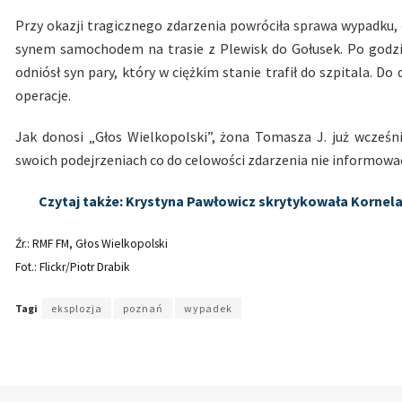
Przy okazji tragicznego zdarzenia powróciła sprawa wypadku, 
synem samochodem na trasie z Plewisk do Gołusek. Po godzin
odniósł syn pary, który w ciężkim stanie trafił do szpitala. Do
operacje.
Jak donosi „Głos Wielkopolski”, żona Tomasza J. już wcześn
swoich podejrzeniach co do celowości zdarzenia nie informować
Czytaj także: Krystyna Pawłowicz skrytykowała Kornela
Źr.: RMF FM, Głos Wielkopolski
Fot.: Flickr/Piotr Drabik
Tagi
eksplozja
poznań
wypadek