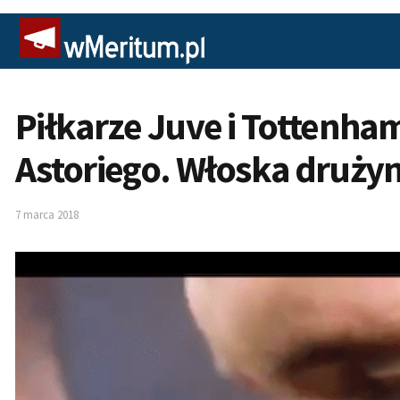
Piłkarze Juve i Tottenha
Astoriego. Włoska druży
7 marca 2018