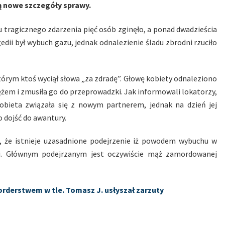
ą nowe szczegóły sprawy.
 tragicznego zdarzenia pięć osób zginęło, a ponad dwadzieścia
dii był wybuch gazu, jednak odnalezienie śladu zbrodni rzuciło
tórym ktoś wyciął słowa „za zdradę”. Głowę kobiety odnaleziono
mężem i zmusiła go do przeprowadzki. Jak informowali lokatorzy,
obieta związała się z nowym partnerem, jednak na dzień jej
 dojść do awantury.
, że istnieje uzasadnione podejrzenie iż powodem wybuchu w
dni. Głównym podejrzanym jest oczywiście mąż zamordowanej
rderstwem w tle. Tomasz J. usłyszał zarzuty