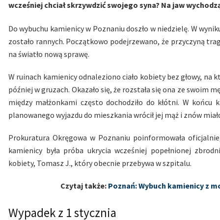
wcześniej chciał skrzywdzić swojego syna? Na jaw wychodz
Do wybuchu kamienicy w Poznaniu doszło w niedzielę. W wyniku
zostało rannych. Początkowo podejrzewano, że przyczyną trage
na światło nową sprawę.
W ruinach kamienicy odnaleziono ciało kobiety bez głowy, na k
później w gruzach. Okazało się, że rozstała się ona ze swoim 
między małżonkami często dochodziło do kłótni. W końcu k
planowanego wyjazdu do mieszkania wrócił jej mąż i znów miało
Prokuratura Okręgowa w Poznaniu poinformowała oficjalnie
kamienicy była próba ukrycia wcześniej popełnionej zbro
kobiety, Tomasz J., który obecnie przebywa w szpitalu.
Czytaj także:
Poznań: Wybuch kamienicy z mo
Wypadek z 1 stycznia