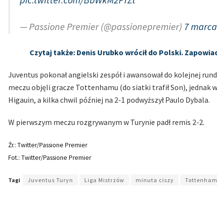
— Passione Premier (@passionepremier)
7 marca
Czytaj także: Denis Urubko wrócił do Polski. Zapowia
Juventus pokonał angielski zespół i awansował do kolejnej rund
meczu objęli gracze Tottenhamu (do siatki trafił Son), jednak w d
Higauin, a kilka chwil później na 2-1 podwyższył Paulo Dybala.
W pierwszym meczu rozgrywanym w Turynie padł remis 2-2.
Źr.: Twitter/Passione Premier
Fot.: Twitter/Passione Premier
Tagi
Juventus Turyn
Liga Mistrzów
minuta ciszy
Tottenha