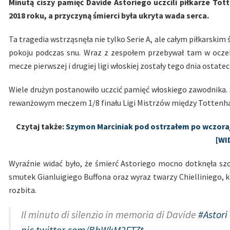
Minutą ciszy pamięć Davide Astoriego uczcili piłkarze T
2018 roku, a przyczyną śmierci była ukryta wada serca.
Ta tragedia wstrząsnęła nie tylko Serie A, ale całym piłkarski
pokoju podczas snu. Wraz z zespołem przebywał tam w oczeki
mecze pierwszej i drugiej ligi włoskiej zostały tego dnia ostate
Wiele drużyn postanowiło uczcić pamięć włoskiego zawodnika.
rewanżowym meczem 1/8 finału Ligi Mistrzów między Tottenh
Czytaj także:
Szymon Marciniak pod ostrzałem po wczorajs
[WI
Wyraźnie widać było, że śmierć Astoriego mocno dotknęła sz
smutek Gianluigiego Buffona oraz wyraz twarzy Chielliniego, 
rozbita.
Il minuto di silenzio in memoria di Davide
#Astori
pic.twitter.com/BbWkM2FTZt