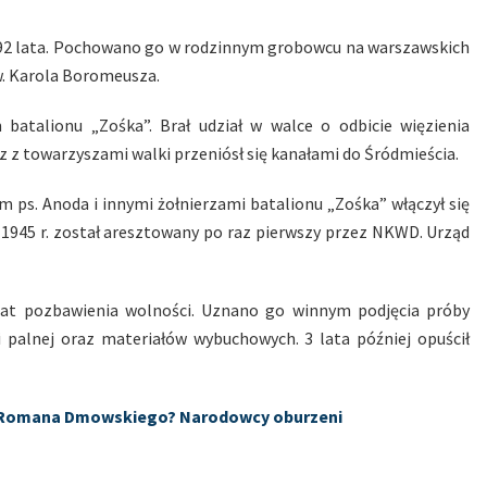
 92 lata. Pochowano go w rodzinnym grobowcu na warszawskich
w. Karola Boromeusza.
batalionu „Zośka”. Brał udział w walce o odbicie więzienia
z z towarzyszami walki przeniósł się kanałami do Śródmieścia.
ps. Anoda i innymi żołnierzami batalionu „Zośka” włączył się
1945 r. został aresztowany po raz pierwszy przez NKWD. Urząd
lat pozbawienia wolności. Uznano go winnym podjęcia próby
i palnej oraz materiałów wybuchowych. 3 lata później opuścił
ez Romana Dmowskiego? Narodowcy oburzeni