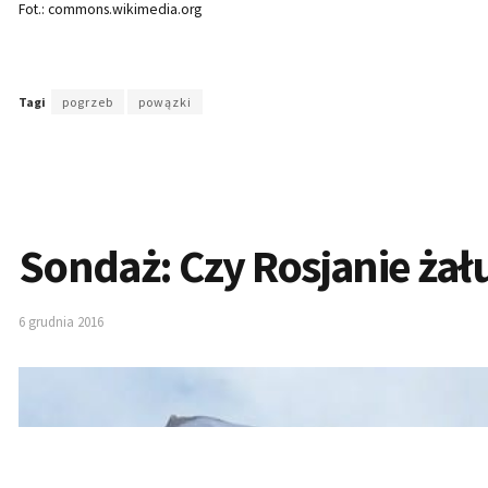
Fot.: commons.wikimedia.org
Tagi
pogrzeb
powązki
Sondaż: Czy Rosjanie ża
6 grudnia 2016