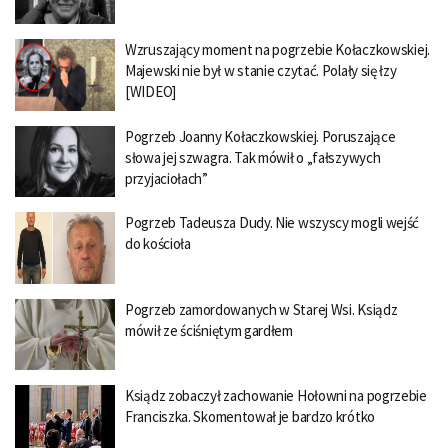
Wzruszający moment na pogrzebie Kołaczkowskiej.
Majewski nie był w stanie czytać. Polały się łzy
[WIDEO]
Pogrzeb Joanny Kołaczkowskiej. Poruszające
słowa jej szwagra. Tak mówił o „fałszywych
przyjaciołach”
Pogrzeb Tadeusza Dudy. Nie wszyscy mogli wejść
do kościoła
Pogrzeb zamordowanych w Starej Wsi. Ksiądz
mówił ze ściśniętym gardłem
Ksiądz zobaczył zachowanie Hołowni na pogrzebie
Franciszka. Skomentował je bardzo krótko