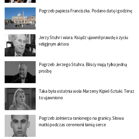
Pogrzeb papieża Franciszka. Podano datę i godzinę
Jerzy Stuhr i wiara. Ksiądz ujawnił prawdę o życiu
religijnym aktora
Pogrzeb Jerzego Stuhra. Bliscy mają tylko jedną
prośbę
Taka była ostatnia wola Marzeny Kipiel-Sztuki. Teraz
to ujawniono
Pogrzeb żołnierza ranionego na granicy. Słowa
matki podczas ceremonii łamią serce