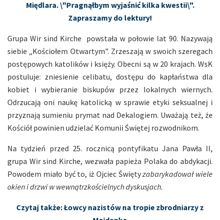
Międlara. \"Pragnąłbym wyjaśnić kilka kwestii\".
Zapraszamy do lektury!
Grupa Wir sind Kirche powstała w połowie lat 90. Nazywają
siebie „Kościołem Otwartym”. Zrzeszają w swoich szeregach
postępowych katolików i księży. Obecni są w 20 krajach. WsK
postuluje: zniesienie celibatu, dostępu do kapłaństwa dla
kobiet i wybieranie biskupów przez lokalnych wiernych.
Odrzucają oni naukę katolicką w sprawie etyki seksualnej i
przyznają sumieniu prymat nad Dekalogiem. Uważają też, że
Kościół powinien udzielać Komunii Świętej rozwodnikom.
Na tydzień przed 25. rocznicą pontyfikatu Jana Pawła II,
grupa Wir sind Kirche, wezwała papieża Polaka do abdykacji.
Powodem miało być to, iż Ojciec Święty
zabarykadował wiele
okien i drzwi w wewnątrzkościelnych dyskusjach.
Czytaj także: Łowcy nazistów na tropie zbrodniarzy z
Majdanka