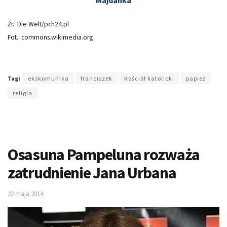
Źr.: Die Welt/pch24.pl
Fot.: commons.wikimedia.org
Tagi
ekskomunika
franciszek
Kościół katolicki
papież
religia
Osasuna Pampeluna rozważa
zatrudnienie Jana Urbana
22 maja 2014