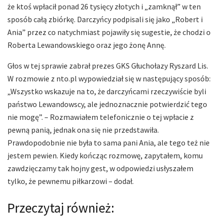
że ktoś wpłacił ponad 26 tysięcy złotych i „zamknął” w ten
sposób całą zbiórkę. Darczyńcy podpisali się jako „Robert i
Ania” przez co natychmiast pojawiły się sugestie, że chodzi o
Roberta Lewandowskiego oraz jego żonę Annę.
Głos w tej sprawie zabrał prezes GKS Głuchołazy Ryszard Lis.
W rozmowie z nto.pl wypowiedział się w następujący sposób:
„Wszystko wskazuje na to, że darczyńcami rzeczywiście byli
państwo Lewandowscy, ale jednoznacznie potwierdzić tego
nie mogę”. – Rozmawiałem telefonicznie o tej wpłacie z
pewną panią, jednak ona się nie przedstawiła.
Prawdopodobnie nie była to sama pani Ania, ale tego też nie
jestem pewien. Kiedy kończąc rozmowę, zapytałem, komu
zawdzięczamy tak hojny gest, w odpowiedzi usłyszałem
tylko, że pewnemu piłkarzowi – dodał.
Przeczytaj również: