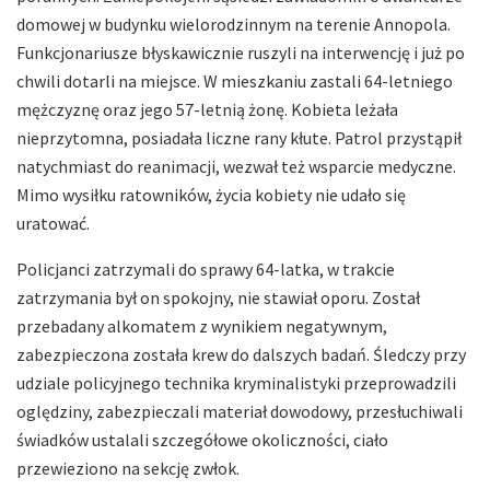
domowej w budynku wielorodzinnym na terenie Annopola.
Funkcjonariusze błyskawicznie ruszyli na interwencję i już po
chwili dotarli na miejsce. W mieszkaniu zastali 64-letniego
mężczyznę oraz jego 57-letnią żonę. Kobieta leżała
nieprzytomna, posiadała liczne rany kłute. Patrol przystąpił
natychmiast do reanimacji, wezwał też wsparcie medyczne.
Mimo wysiłku ratowników, życia kobiety nie udało się
uratować.
Policjanci zatrzymali do sprawy 64-latka, w trakcie
zatrzymania był on spokojny, nie stawiał oporu. Został
przebadany alkomatem z wynikiem negatywnym,
zabezpieczona została krew do dalszych badań. Śledczy przy
udziale policyjnego technika kryminalistyki przeprowadzili
oględziny, zabezpieczali materiał dowodowy, przesłuchiwali
świadków ustalali szczegółowe okoliczności, ciało
przewieziono na sekcję zwłok.