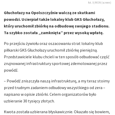
fot. X/MON (screen)
Głuchołazy na Opolszczyźnie walczą ze skutkami
powodzi. Ucierpiał także lokalny klub GKS Głuchołazy,
który uruchomił zbiórkę na odbudowę swojego stadionu.
Ta szybko została „zamknięta” przez wysoką wpłatę.
Po przejściu żywiołu oraz oszacowaniu strat lokalny klub
piłkarski GKS Głuchołazy uruchomił zbiórkę pieniężną.
Przedstawiciele klubu chcieli w ten sposób odbudować część
zrujnowanej infrastruktury sportowej zdemolowanej przez
powódź.
– Powódź zniszczyła naszą infrastrukturę, a my teraz stoimy
przed trudnym zadaniem odbudowy wszystkiego od zera –
napisano w opisie zbiórki. Celem organizatorów było
uzbieranie 30 tysięcy złotych.
Kwota została uzbierana błyskawicznie. Okazało się bowiem,