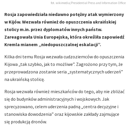
fot. wikimedia/Presidential Press and Information Office
Rosja zapowiedziała niedawno potężny atak wymierzony
w Kijów. Wezwała również do opuszczenia ukraińskiej
stolicy m.in. przez dyplomatów innych państw.
Zareagowała Unia Europejska, która określiła zapowiedź
Kremla mianem „niedopuszczalnej eskalacji”.
Kilka dni temu Rosja wezwała cudzoziemców do opuszczenia
Kijowa „tak szybko, jak to możliwe”. Zagrożono przy tym, że
przeprowadzona zostanie seria „systematycznych uderzeń”
na ukraińską stolicę.
Rosja wezwała również mieszkańców do tego, aby nie zbliżać
się do budynków administracyjnych i wojskowych. Jak
sprecyzowano, celem uderzenia padną „centra decyzyjne i
stanowiska dowodzenia” oraz kijowskie zakłady zajmujące
się produkcją dronów.