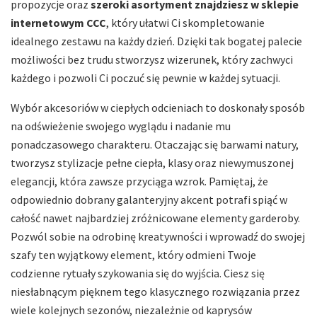
propozycje oraz
szeroki asortyment znajdziesz w sklepie
internetowym CCC
, który ułatwi Ci skompletowanie
idealnego zestawu na każdy dzień. Dzięki tak bogatej palecie
możliwości bez trudu stworzysz wizerunek, który zachwyci
każdego i pozwoli Ci poczuć się pewnie w każdej sytuacji.
Wybór akcesoriów w ciepłych odcieniach to doskonały sposób
na odświeżenie swojego wyglądu i nadanie mu
ponadczasowego charakteru. Otaczając się barwami natury,
tworzysz stylizacje pełne ciepła, klasy oraz niewymuszonej
elegancji, która zawsze przyciąga wzrok. Pamiętaj, że
odpowiednio dobrany galanteryjny akcent potrafi spiąć w
całość nawet najbardziej zróżnicowane elementy garderoby.
Pozwól sobie na odrobinę kreatywności i wprowadź do swojej
szafy ten wyjątkowy element, który odmieni Twoje
codzienne rytuały szykowania się do wyjścia. Ciesz się
niesłabnącym pięknem tego klasycznego rozwiązania przez
wiele kolejnych sezonów, niezależnie od kaprysów