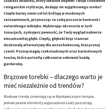
Szukasz dodatku, który idealnie dopełni Twoje codzienne
i eleganckie stylizacje, dodając im wyjątkowego uroku?
Ciepłe barwy ziemi od lat królują w modowych
zestawieniach, przynosząc ze sobą poczucie harmonii i
naturalnego wdzięku. Wybierając akcesoria w tych
tonacjach, zyskujesz pewność, że Twój wygląd nabierze
niesamowitej głębi. Ciepły, głęboki brąz stanowi
doskonałą alternatywę dla wszechobecnej, klasycznej
czerni. Poznaj magię czekoladowych oraz karmelowych
tonów, które potrafią całkowicie odmienić każdą
garderobę.
Brązowe torebki – dlaczego warto je
mieć niezależnie od trendów?
Modowe trendy zmieniają się w błyskawicznym tempie,
jednak pewne elementy wyposażenia szafy pozostają
całkowicie niewrażliwe na upływ czasu. Kiedy decydujesz się na