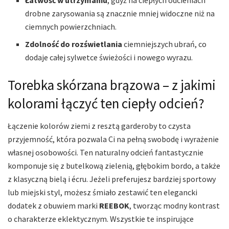
Łatwość w utrzymaniu
, gdyż na ciepłych odcieniach
drobne zarysowania są znacznie mniej widoczne niż na
ciemnych powierzchniach.
Zdolność do rozświetlania
ciemniejszych ubrań, co
dodaje całej sylwetce świeżości i nowego wyrazu.
Torebka skórzana brązowa – z jakimi
kolorami łączyć ten ciepły odcień?
Łączenie kolorów ziemi z resztą garderoby to czysta
przyjemność, która pozwala Ci na pełną swobodę i wyrażenie
własnej osobowości. Ten naturalny odcień fantastycznie
komponuje się z butelkową zielenią, głębokim bordo, a także
z klasyczną bielą i écru. Jeżeli preferujesz bardziej sportowy
lub miejski styl, możesz śmiało zestawić ten elegancki
dodatek z obuwiem marki
REEBOK
, tworząc modny kontrast
o charakterze eklektycznym. Wszystkie te inspirujące