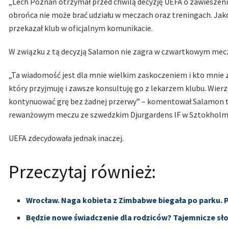
„Lech Poznań otrzymał przed chwilą decyzję UEFA o zawieszeni
obrońca nie może brać udziału w meczach oraz treningach. Jako 
przekazał klub w oficjalnym komunikacie.
W związku z tą decyzją Salamon nie zagra w czwartkowym meczu 
„Ta wiadomość jest dla mnie wielkim zaskoczeniem i kto mnie z
który przyjmuję i zawsze konsultuję go z lekarzem klubu. Wier
kontynuować grę bez żadnej przerwy” – komentował Salamon t
rewanżowym meczu ze szwedzkim Djurgardens IF w Sztokholmi
UEFA zdecydowała jednak inaczej.
Przeczytaj również:
Wrocław. Naga kobieta z Zimbabwe biegała po parku.
Będzie nowe świadczenie dla rodziców? Tajemnicze sło