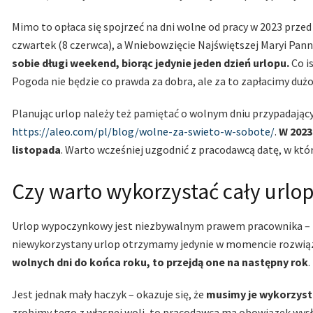
Mimo to opłaca się spojrzeć na dni wolne od pracy w 2023 prze
czwartek (8 czerwca), a Wniebowzięcie Najświętszej Maryi Panny
sobie długi weekend, biorąc jedynie jeden dzień urlopu.
Co i
Pogoda nie będzie co prawda za dobra, ale za to zapłacimy du
Planując urlop należy też pamiętać o wolnym dniu przypadają
https://aleo.com/pl/blog/wolne-za-swieto-w-sobote/
.
W 2023
listopada
. Warto wcześniej uzgodnić z pracodawcą datę, w któ
Czy warto wykorzystać cały urlo
Urlop wypoczynkowy jest niezbywalnym prawem pracownika – 
niewykorzystany urlop otrzymamy jedynie w momencie rozwią
wolnych dni do końca roku, to przejdą one na następny rok
.
Jest jednak mały haczyk – okazuje się, że
musimy je wykorzysta
zrobimy tego z własnej woli, to pracodawca ma obowiązek wysł