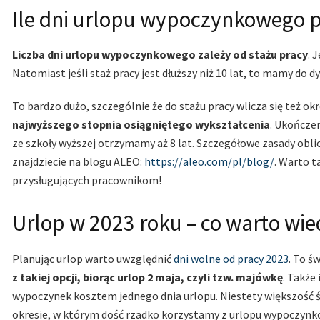
Ile dni urlopu wypoczynkowego 
Liczba dni urlopu wypoczynkowego zależy od stażu pracy
. 
Natomiast jeśli staż pracy jest dłuższy niż 10 lat, to mamy do 
To bardzo dużo, szczególnie że do stażu pracy wlicza się też okr
najwyższego stopnia osiągniętego wykształcenia
. Ukończen
ze szkoły wyższej otrzymamy aż 8 lat. Szczegółowe zasady oblic
znajdziecie na blogu ALEO:
https://aleo.com/pl/blog/
. Warto t
przysługujących pracownikom!
Urlop w 2023 roku – co warto wie
Planując urlop warto uwzględnić
dni wolne od pracy 2023
. To ś
z takiej opcji, biorąc urlop 2 maja, czyli tzw. majówkę
. Także
wypoczynek kosztem jednego dnia urlopu. Niestety większość ś
okresie, w którym dość rzadko korzystamy z urlopu wypoczyn