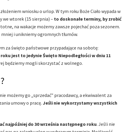
d złożeniem wniosku o urlop. W tym roku Boże Ciało wypada w
 we wtorek (15 sierpnia) –
to doskonałe terminy, by zrobić
stotne, na wakacje możemy zawsze pojechać poza sezonem.
żo mniej i unikniemy ogromnych tłumów.
cym za święto państwowe przypadające na sobotę:
 roku jest to jedynie Święto Niepodległości w dniu 11
rej będziemy mogli skorzystać z wolnego.
p?
nie możemy go „sprzedać” pracodawcy, a ekwiwalent za
zania umowy o pracę.
Jeśli nie wykorzystamy wszystkich
ć najpóźniej do 30 września następnego roku
. Jeśli nie
ać nas na zaległy urlop w wybranym terminie. Możliwość