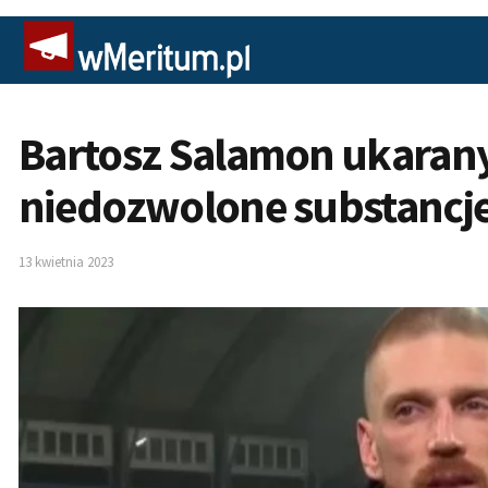
Bartosz Salamon ukarany
niedozwolone substancj
13 kwietnia 2023