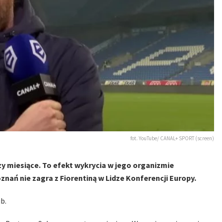
fot. YouTube/ CANAL+ SPORT (screen)
zy miesiące. To efekt wykrycia w jego organizmie
znań nie zagra z Fiorentiną w Lidze Konferencji Europy.
b.