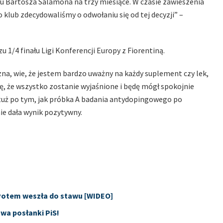
u Bartosza Salamona na trzy miesiące. W czasie zawieszenia
klub zdecydowaliśmy o odwołaniu się od tej decyzji” –
1/4 finału Ligi Konferencji Europy z Fiorentiną.
na, wie, że jestem bardzo uważny na każdy suplement czy lek,
zę, że wszystko zostanie wyjaśnione i będę mógł spokojnie
uż po tym, jak próbka A badania antydopingowego po
e dała wynik pozytywny.
 Potem weszła do stawu [WIDEO]
wa posłanki PiS!