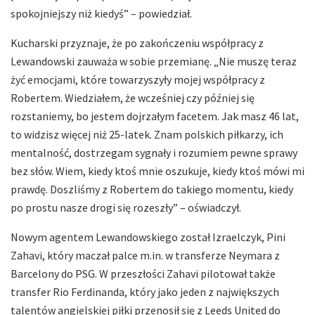
spokojniejszy niż kiedyś” – powiedział.
Kucharski przyznaje, że po zakończeniu współpracy z
Lewandowski zauważa w sobie przemianę. „Nie muszę teraz
żyć emocjami, które towarzyszyły mojej współpracy z
Robertem. Wiedziałem, że wcześniej czy później się
rozstaniemy, bo jestem dojrzałym facetem. Jak masz 46 lat,
to widzisz więcej niż 25-latek. Znam polskich piłkarzy, ich
mentalność, dostrzegam sygnały i rozumiem pewne sprawy
bez słów. Wiem, kiedy ktoś mnie oszukuje, kiedy ktoś mówi mi
prawdę. Doszliśmy z Robertem do takiego momentu, kiedy
po prostu nasze drogi się rozeszły” – oświadczył.
Nowym agentem Lewandowskiego został Izraelczyk, Pini
Zahavi, który maczał palce m.in. w transferze Neymara z
Barcelony do PSG. W przeszłości Zahavi pilotował także
transfer Rio Ferdinanda, który jako jeden z największych
talentów angielskiej piłki przenosił się z Leeds United do