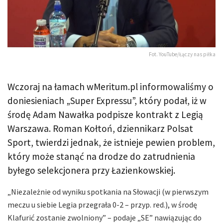
Fot. YouTube/Łączy nas piłka
Wczoraj na łamach wMeritum.pl informowaliśmy o
doniesieniach „Super Expressu”, który podał, iż w
środę Adam Nawałka podpisze kontrakt z Legią
Warszawa. Roman Kołtoń, dziennikarz Polsat
Sport, twierdzi jednak, że istnieje pewien problem,
który może stanąć na drodze do zatrudnienia
byłego selekcjonera przy Łazienkowskiej.
„Niezależnie od wyniku spotkania na Słowacji (w pierwszym
meczu u siebie Legia przegrała 0-2 – przyp. red.), w środę
Klafurić zostanie zwolniony” – podaje „SE” nawiązując do