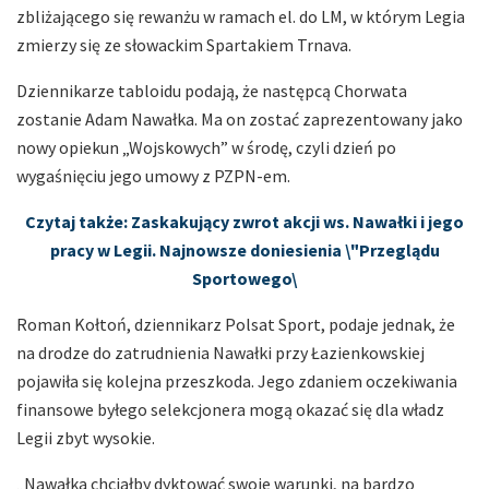
zbliżającego się rewanżu w ramach el. do LM, w którym Legia
zmierzy się ze słowackim Spartakiem Trnava.
Dziennikarze tabloidu podają, że następcą Chorwata
zostanie Adam Nawałka. Ma on zostać zaprezentowany jako
nowy opiekun „Wojskowych” w środę, czyli dzień po
wygaśnięciu jego umowy z PZPN-em.
Czytaj także:
Zaskakujący zwrot akcji ws. Nawałki i jego
pracy w Legii. Najnowsze doniesienia \"Przeglądu
Sportowego\
Roman Kołtoń, dziennikarz Polsat Sport, podaje jednak, że
na drodze do zatrudnienia Nawałki przy Łazienkowskiej
pojawiła się kolejna przeszkoda. Jego zdaniem oczekiwania
finansowe byłego selekcjonera mogą okazać się dla władz
Legii zbyt wysokie.
„Nawałka chciałby dyktować swoje warunki, na bardzo