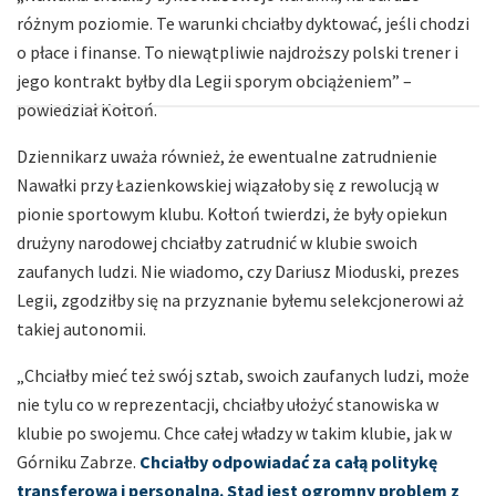
różnym poziomie. Te warunki chciałby dyktować, jeśli chodzi
o płace i finanse. To niewątpliwie najdroższy polski trener i
jego kontrakt byłby dla Legii sporym obciążeniem” –
powiedział Kołtoń.
Dziennikarz uważa również, że ewentualne zatrudnienie
Nawałki przy Łazienkowskiej wiązałoby się z rewolucją w
pionie sportowym klubu. Kołtoń twierdzi, że były opiekun
drużyny narodowej chciałby zatrudnić w klubie swoich
zaufanych ludzi. Nie wiadomo, czy Dariusz Mioduski, prezes
Legii, zgodziłby się na przyznanie byłemu selekcjonerowi aż
takiej autonomii.
„Chciałby mieć też swój sztab, swoich zaufanych ludzi, może
nie tylu co w reprezentacji, chciałby ułożyć stanowiska w
klubie po swojemu. Chce całej władzy w takim klubie, jak w
Górniku Zabrze.
Chciałby odpowiadać za całą politykę
transferową i personalną. Stąd jest ogromny problem z