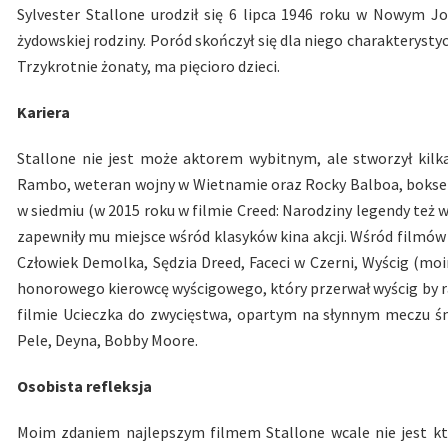
Sylvester Stallone urodził się 6 lipca 1946 roku w Nowym Jo
żydowskiej rodziny. Poród skończył się dla niego charakteryst
Trzykrotnie żonaty, ma pięcioro dzieci.
Kariera
Stallone nie jest może aktorem wybitnym, ale stworzył kilka
Rambo, weteran wojny w Wietnamie oraz Rocky Balboa, bokser.
w siedmiu (w 2015 roku w filmie Creed: Narodziny legendy też w
zapewniły mu miejsce wśród klasyków kina akcji. Wśród filmów 
Człowiek Demolka, Sędzia Dreed, Faceci w Czerni, Wyścig (moi
honorowego kierowcę wyścigowego, który przerwał wyścig by r
filmie Ucieczka do zwycięstwa, opartym na słynnym meczu śmi
Pele, Deyna, Bobby Moore.
Osobista refleksja
Moim zdaniem najlepszym filmem Stallone wcale nie jest któ