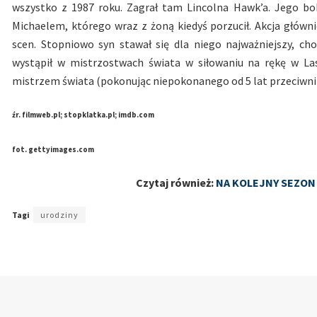
wszystko z 1987 roku. Zagrał tam Lincolna Hawk’a. Jego b
Michaelem, którego wraz z żoną kiedyś porzucił. Akcja główn
scen. Stopniowo syn stawał się dla niego najważniejszy, 
wystąpił w mistrzostwach świata w siłowaniu na rękę w Las
mistrzem świata (pokonując niepokonanego od 5 lat przeciwnik
źr. filmweb.pl; stopklatka.pl; imdb.com
fot. gettyimages.com
Czytaj również:
NA KOLEJNY SEZON
Tagi
urodziny