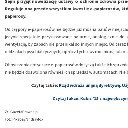
Sejm przyjął nowelizację ustawy o ochronie zdrowia prz
Reguluje ona przede wszystkim kwestię e-papierosów, któ
papierosy.
Od tej pory e-papierosów nie będzie już można palić w miejscac
jedynie specjalnie przystosowane palarnie, analogicznie do
wentylację, by zapach nie przenikał do innych miejsc. Od ter
oddziałach psychiatrycznych, oprócz tych z wzmocnioną lub 
Obostrzenia dotyczące e-papierosów dotyczą także ich sprzedaż
nie będzie dozwolona również ich sprzedaż w automatach. Nie 
Czytaj także:
Rząd wdraża unijną dyrektywę. U
Czytaj także: Kukiz ’15 z najwięks
Źr.: GazetaPrawna.pl
Fot.: Pixabay/lindsayfox