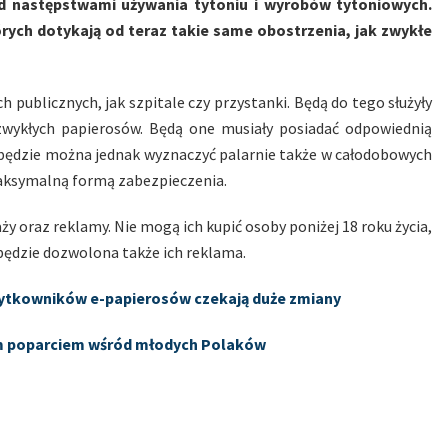
ed następstwami używania tytoniu i wyrobów tytoniowych.
rych dotykają od teraz takie same obostrzenia, jak zwykłe
h publicznych, jak szpitale czy przystanki. Będą do tego służyły
 zwykłych papierosów. Będą one musiały posiadać odpowiednią
az będzie można jednak wyznaczyć palarnie także w całodobowych
maksymalną formą zabezpieczenia.
y oraz reklamy. Nie mogą ich kupić osoby poniżej 18 roku życia,
będzie dozwolona także ich reklama.
żytkowników e-papierosów czekają duże zmiany
zym poparciem wśród młodych Polaków