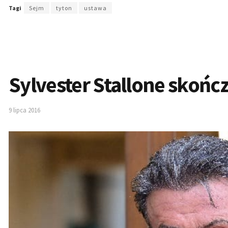
Tagi
Sejm
tyton
ustawa
Sylvester Stallone skończy
9 lipca 2016