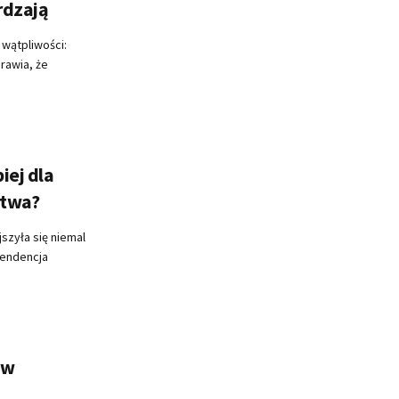
rdzają
 wątpliwości:
rawia, że
iej dla
stwa?
szyła się niemal
tendencja
 w