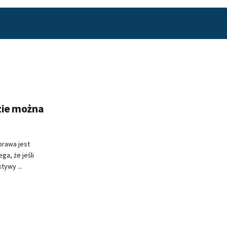
dzie można
prawa jest
ga, że jeśli
ywy ...