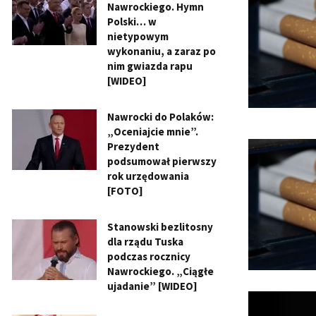
Nawrockiego. Hymn
Polski… w
nietypowym
wykonaniu, a zaraz po
nim gwiazda rapu
[WIDEO]
Nawrocki do Polaków:
„Oceniajcie mnie”.
Prezydent
podsumował pierwszy
rok urzędowania
[FOTO]
Stanowski bezlitosny
dla rządu Tuska
podczas rocznicy
Nawrockiego. „Ciągłe
ujadanie” [WIDEO]