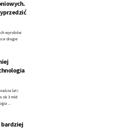
oniowych.
yprzedzić
nych wyrobów
sce drugie
niej
chnologia
aście lat i
s ok 3 mld
ia ...
 bardziej