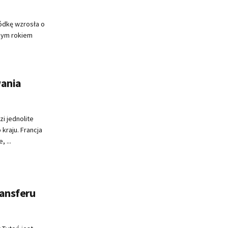
ódkę wzrosła o
zym rokiem
wania
i jednolite
kraju. Francja
 ...
ransferu