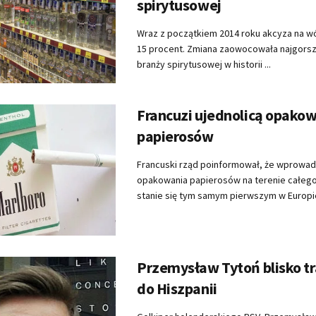
spirytusowej
Wraz z początkiem 2014 roku akcyza na w
15 procent. Zmiana zaowocowała najgors
branży spirytusowej w historii ...
Francuzi ujednolicą opako
papierosów
Francuski rząd poinformował, że wprowadz
opakowania papierosów na terenie całego 
stanie się tym samym pierwszym w Europie,
Przemysław Tytoń blisko t
do Hiszpanii