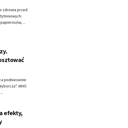
ie zdrowia przed
 tytoniowych.
papierosów, ...
zy.
osztować
ca podniesienie
 Wyborcza”. WHO
..
a efekty,
y