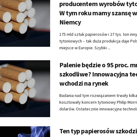
producentem wyrobów tyt
W tym roku mamy szansę w
Niemcy
175 mld sztuk papierosów i 27 tys. ton in
tytoniowych – tak duża produkcja daje Pol
miejsce w Europie. Szybki ...
Palenie będzie o 95 proc. m
szkodliwe? Innowacyjna te
wchodzi na rynek
Badania nad tym rozwiązaniem trwały kilkan
kosztowały koncern tytoniowy Philip Morri
dolarów. Ostatecznie innowacyjna technolog
Ten typ papierosów szkodzi