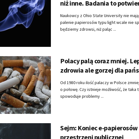
niż inne. Badania to potwie
Naukowcy z Ohio State University nie mają
palenie papierosów typu light wcale nie sp
będziemy zdrowsi, niż paląc ...
Polacy palą coraz mniej. Lep
zdrowia ale gorzej dla pań
Od 1980 roku ilość palaczy w Polsce zmniej
o połowę. Czy istnieje możliwość, że taka 
spowoduje problemy ...
Sejm: Koniec e-papierosów
przestrzeni publicznej