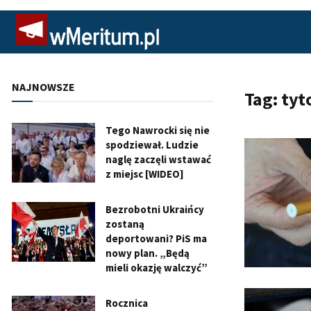
NAJNOWSZE
Tag:
tyt
Tego Nawrocki się nie
spodziewał. Ludzie
naglę zaczęli wstawać
z miejsc [WIDEO]
Bezrobotni Ukraińcy
zostaną
deportowani? PiS ma
nowy plan. „Będą
mieli okazję walczyć”
Rocznica