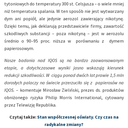
tytoniowych do temperatury 300 st. Celsjusza – o wiele mniej
niż temperatura spalania. W ten sposób nie jest wytwarzany
dym ani popiół, ale jedynie aerozol zawierający nikotynę.
Dzięki temu, jak deklarują przedstawiciele firmy, zawartość
szkodliwych substancji – poza nikotyną – jest w aerozolu
średnio o 90–95 proc. niższa w porównaniu z dymem
papierosowym.
Nasze badania nad IQOS są na bardzo zaawansowanym
etapie, a dotychczasowe wyniki jasno wskazują kierunek
redukcji szkodliwości. W ciągu ponad dwóch lat prawie 1,5 mln
dorosłych palaczy na świecie przerzuciło się z papierosów na
IQOS.
– komentuje Mirosław Zieliński, prezes ds. produktów
obniżonego ryzyka Philip Morris International, cytowany
przez Telewizję Republika.
Czytaj także:
Stan współczesnej oświaty. Czy czas na
radykalne zmiany?