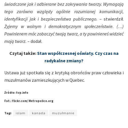
świadczone jak i odbierane bez zakrywania twarzy. Wymagają
tego zarówno względy ogólnie rozumianej komunikacji,
identyfikacji jak i bezpieczeństwa publicznego.
– stwierdził.
Żyjemy w wolnym i demokratycznym społeczeństwie. (…)
Powinienem móc zobaczyć twoją twarz, a ty powinieneś widzieć
moją twarz.
– dodał.
Czytaj także:
Stan współczesnej oświaty. Czy czas na
radykalne zmiany?
Ustawa już spotkała się z krytyką obrońców praw człowieka i
muzułmanów zamieszkujących w Quebec.
Źródło: tvp.info
Fot.: flickr.com/ Metropolico.org
Tagi
islam
kanada
muzułmanie