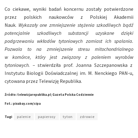
Co ciekawe, wyniki badań koncernu zostały potwierdzone
przez polskich naukowców z Polskiej Akademii
Nauk.
Wykazały one zmniejszenie stężenia szkodliwych bądź
potencjalnie szkodliwych substancji uzyskane dzięki
podgrzewaniu wkładów tytoniowych zamiast ich spalania.
Pozwala to na zmniejszenie stresu mitochondrialnego
w komórce, który jest związany z paleniem wyrobów
tytoniowych.
– stwierdziła prof. Joanna Szczepanowska z
Instytutu Biologii Doświadczalnej im. M. Nenckiego PAN-u,
cytowana przez Telewizję Republika.
Źródło: telewizjarepublika.pl; Gazeta Polska Codziennie
Fot.: pixabay.com/sipa
Tagi
palenie
papierosy
tyton
zdrowie