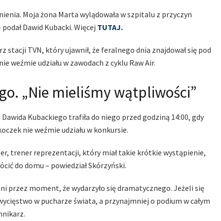
ienia. Moja żona Marta wylądowała w szpitalu z przyczyn
e – podał Dawid Kubacki. Więcej
TUTAJ.
z stacji TVN, który ujawnił, że feralnego dnia znajdował się pod
ie weźmie udziału w zawodach z cyklu Raw Air.
go. „Nie mieliśmy wątpliwości”
Dawida Kubackiego trafiła do niego przed godziną 14:00, gdy
oczek nie weźmie udziału w konkursie.
, trener reprezentacji, który miał takie krótkie wystąpienie,
cić do domu – powiedział Skórzyński.
ni przez moment, że wydarzyło się dramatycznego. Jeżeli się
 zwycięstwo w pucharze świata, a przynajmniej o podium w całym
nnikarz.