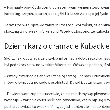
– Mój nagły powrót do domu…. jestem wam winien słowo wyjaśn
kardiologicznych, jej stan jest ciężki i lekarze walczą o jej życi
Teraz głos w tej sprawie zabrał Krzysztof Skórzyński, dziennikar
skocznią w norweskim Vikersund. Wtedy ogłoszono, że Kubacki n
Dziennikarz o dramacie Kubackie
Skórzyński opowiada, że przykra informacja dotycząca dramatu 
był pod skocznią w norweskim Vikersund. Wówczas podano, iż sk
– Wtedy zszedł do dziennikarzy na tę strefę Thomas Thurnbichler
mówił o tym, że z powodów osobistych Dawid jest zmuszony wró
– Powiem wam zupełnie uczciwie, że nie mieliśmy wątpliwości a
wycofuje w takich okolicznościach zawodnika, który bije się o
pucharze świata to wiedzieliśmy, że jest bardzo źle – dodał dzie