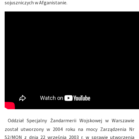
sojuszniczych w Afganistanie.
Oddział Specjalny Żandarmerii Wojskowej w Warszawie
został utworzony w 2004 roku na mocy Zarządzenia Nr
52/MON z dnia 22 września 2003 r. w sprawie utworzenia