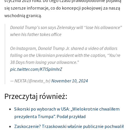
stycznia 2025 roku. Do tego czasu prawdopodobnie pojawią
się szersze informacje, co do koncepcji pokojowej za naszą
wschodnią granicą.
Donald Trump's son says Zelenskyy will “lose his allowance”
when his father takes office
On Instagram, Donald Trump Jr. shared a video of dollars
falling on the Ukrainian president with the caption, “You're
38 Days from losing your allowance.”
pic.twitter.com/KTISplmhrZ
— NEXTA (@nexta_tv)
November 10, 2024
Przeczytaj również:
Sikorski po wyborach w USA: „Wielokrotnie chwaliłem
prezydenta Trumpa”. Podał przykład
Zaskoczenie? Trzaskowski właśnie publicznie pochwalił