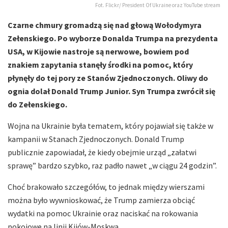
Fot. Flickr/ President Of Ukraine oraz YouTube stream
Czarne chmury gromadzą się nad głową Wołodymyra
Zełenskiego. Po wyborze Donalda Trumpa na prezydenta
USA, w Kijowie nastroje są nerwowe, bowiem pod
znakiem zapytania stanęły środki na pomoc, który
płynęły do tej pory ze Stanów Zjednoczonych. Oliwy do
ognia dolał Donald Trump Junior. Syn Trumpa zwrócił się
do Zełenskiego.
Wojna na Ukrainie była tematem, który pojawiał się także w
kampanii w Stanach Zjednoczonych. Donald Trump
publicznie zapowiadał, że kiedy obejmie urząd „załatwi
sprawę” bardzo szybko, raz padło nawet „w ciągu 24 godzin”.
Choć brakowało szczegółów, to jednak między wierszami
można było wywnioskować, że Trump zamierza obciąć
wydatki na pomoc Ukrainie oraz naciskać na rokowania
pokojowe na linii Kijów-Moskwa.