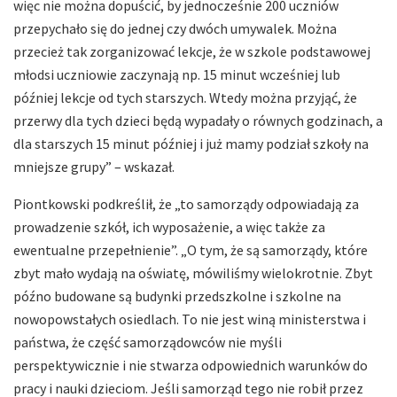
więc nie można dopuścić, by jednocześnie 200 uczniów
przepychało się do jednej czy dwóch umywalek. Można
przecież tak zorganizować lekcje, że w szkole podstawowej
młodsi uczniowie zaczynają np. 15 minut wcześniej lub
później lekcje od tych starszych. Wtedy można przyjąć, że
przerwy dla tych dzieci będą wypadały o równych godzinach, a
dla starszych 15 minut później i już mamy podział szkoły na
mniejsze grupy” – wskazał.
Piontkowski podkreślił, że „to samorządy odpowiadają za
prowadzenie szkół, ich wyposażenie, a więc także za
ewentualne przepełnienie”. „O tym, że są samorządy, które
zbyt mało wydają na oświatę, mówiliśmy wielokrotnie. Zbyt
późno budowane są budynki przedszkolne i szkolne na
nowopowstałych osiedlach. To nie jest winą ministerstwa i
państwa, że część samorządowców nie myśli
perspektywicznie i nie stwarza odpowiednich warunków do
pracy i nauki dzieciom. Jeśli samorząd tego nie robił przez