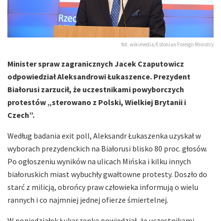
fot. wikimedia/Estonian Foreign Ministry
Minister spraw zagranicznych Jacek Czaputowicz
odpowiedział Aleksandrowi Łukaszence. Prezydent
Białorusi zarzucił, że uczestnikami powyborczych
protestów „sterowano z Polski, Wielkiej Brytanii i
Czech”.
Według badania exit poll, Aleksandr Łukaszenka uzyskał w
wyborach prezydenckich na Białorusi blisko 80 proc. głosów.
Po ogłoszeniu wyników na ulicach Mińska i kilku innych
białoruskich miast wybuchły gwałtowne protesty. Doszło do
starć z milicją, obrońcy praw człowieka informują o wielu
rannych i co najmniej jednej ofierze śmiertelnej.
W poniedziałek Łukaszenka powiedział, że uczestnikami