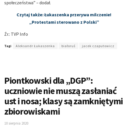
społeczeństwa” – dodał.
Czytaj także: Łukaszenka przerywa milczenie!
„Protestami sterowano z Polski”
Źr.: TVP Info
Tagi
Aleksandr Łukaszenka
białoruś
jacek czaputowicz
Piontkowski dla „DGP”:
uczniowie nie muszą zasłaniać
ust i nosa; klasy są zamkniętymi
zbiorowiskami
10 sierpnia 2020