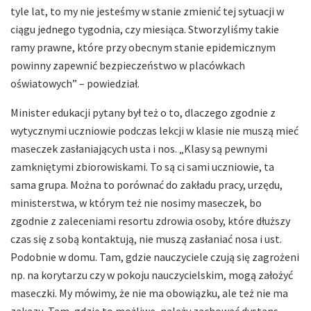
tyle lat, to my nie jesteśmy w stanie zmienić tej sytuacji w
ciągu jednego tygodnia, czy miesiąca. Stworzyliśmy takie
ramy prawne, które przy obecnym stanie epidemicznym
powinny zapewnić bezpieczeństwo w placówkach
oświatowych” – powiedział.
Minister edukacji pytany był też o to, dlaczego zgodnie z
wytycznymi uczniowie podczas lekcji w klasie nie muszą mieć
maseczek zasłaniających usta i nos. „Klasy są pewnymi
zamkniętymi zbiorowiskami. To są ci sami uczniowie, ta
sama grupa. Można to porównać do zakładu pracy, urzędu,
ministerstwa, w którym też nie nosimy maseczek, bo
zgodnie z zaleceniami resortu zdrowia osoby, które dłuższy
czas się z sobą kontaktują, nie muszą zasłaniać nosa i ust.
Podobnie w domu. Tam, gdzie nauczyciele czują się zagrożeni
np. na korytarzu czy w pokoju nauczycielskim, mogą założyć
maseczki. My mówimy, że nie ma obowiązku, ale też nie ma
zakazu. Tam, gdzie to możliwe, należy zachować dystans