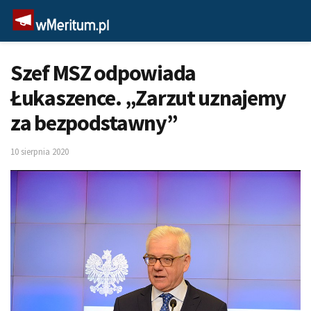
Szef MSZ odpowiada
Łukaszence. „Zarzut uznajemy
za bezpodstawny”
10 sierpnia 2020