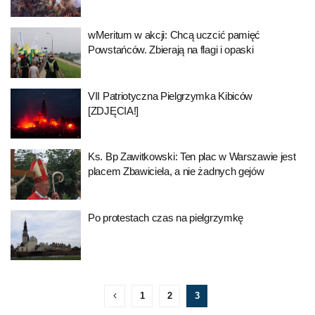
wMeritum w akcji: Chcą uczcić pamięć
Powstańców. Zbierają na flagi i opaski
VII Patriotyczna Pielgrzymka Kibiców
[ZDJĘCIA!]
Ks. Bp Zawitkowski: Ten plac w Warszawie jest
placem Zbawiciela, a nie żadnych gejów
Po protestach czas na pielgrzymkę
1
2
3