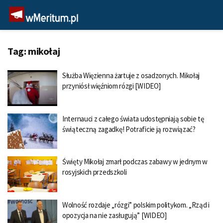
Tag:
mikołaj
Służba Więzienna żartuje z osadzonych. Mikołaj
przyniósł więźniom rózgi [WIDEO]
Internauci z całego świata udostępniają sobie tę
świąteczną zagadkę! Potraficie ją rozwiązać?
Święty Mikołaj zmarł podczas zabawy w jednym w
rosyjskich przedszkoli
Wolność rozdaje „rózgi” polskim politykom. „Rząd i
opozycja na nie zasługują” [WIDEO]