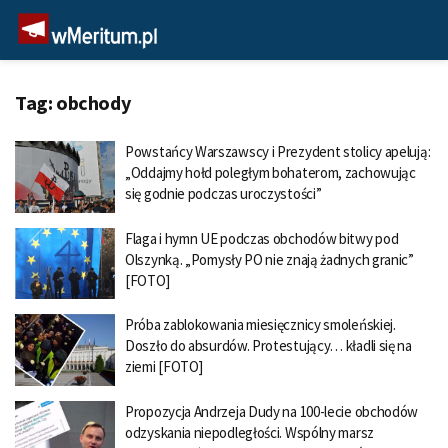
Tag:
obchody
Powstańcy Warszawscy i Prezydent stolicy apelują:
„Oddajmy hołd poległym bohaterom, zachowując
się godnie podczas uroczystości”
Flaga i hymn UE podczas obchodów bitwy pod
Olszynką. „Pomysły PO nie znają żadnych granic”
[FOTO]
Próba zablokowania miesięcznicy smoleńskiej.
Doszło do absurdów. Protestujący… kładli się na
ziemi [FOTO]
Propozycja Andrzeja Dudy na 100-lecie obchodów
odzyskania niepodległości. Wspólny marsz