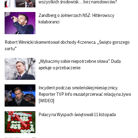
wszystkich środowisk… bez narodowców?
Zandberg o żołnierzach NSZ: Hitlerowscy
kolaboranci
Robert Winnicki skomentował obchody 4 czerwca. „Święto gorszego
sortu”
„Wybaczmy sobie niepotrzebne słowa”. Duda
apeluje o przebaczenie
Incydent podczas smoleńskiej miesięcznicy.
Reporter TVP Info musiał przerwać relację na żywo
[WIDEO]
Polacy na Wyspach świętowali 11 listopada