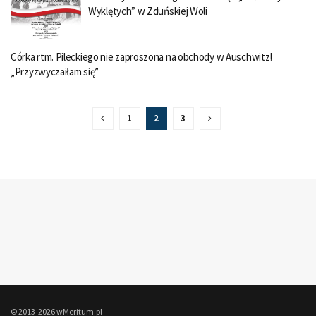
Wyklętych” w Zduńskiej Woli
Córka rtm. Pileckiego nie zaproszona na obchody w Auschwitz!
„Przyzwyczaiłam się”
1
2
3
© 2013-2026 wMeritum.pl