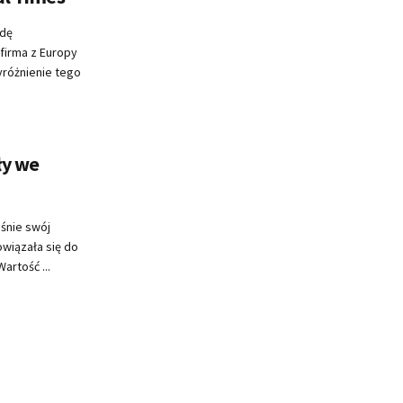
odę
firma z Europy
różnienie tego
ły we
śnie swój
owiązała się do
artość ...