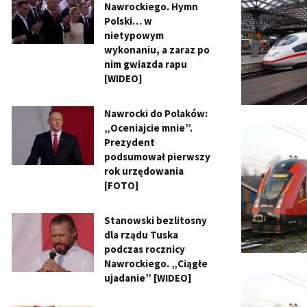
Nawrockiego. Hymn
Polski… w
nietypowym
wykonaniu, a zaraz po
nim gwiazda rapu
[WIDEO]
Nawrocki do Polaków:
„Oceniajcie mnie”.
Prezydent
podsumował pierwszy
rok urzędowania
[FOTO]
Stanowski bezlitosny
dla rządu Tuska
podczas rocznicy
Nawrockiego. „Ciągłe
ujadanie” [WIDEO]