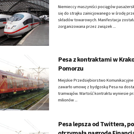
Niemieccy maszyniści pociągów pasażerski
się do strajku zainicjowanego w środę pr
składów towarowych. Manifestacja został
zorganizowana przez związek ...
Pesa z kontraktami w Krako
Pomorzu
Miejskie Przedsiębiorstwo Komunikacyjne
zawarło umowę z bydgoską Pesa na dost
tramwajów. Wartość kontraktu wyniesie pr
milionów ...
Pesa lepsza od Twittera, po
otrzymała nagrodę Financi