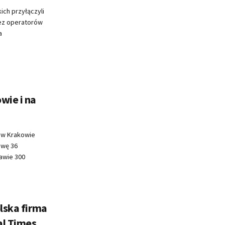
ch przyłączyli
zez operatorów
a
wie i na
 w Krakowie
awę 36
awie 300
lska firma
al Times