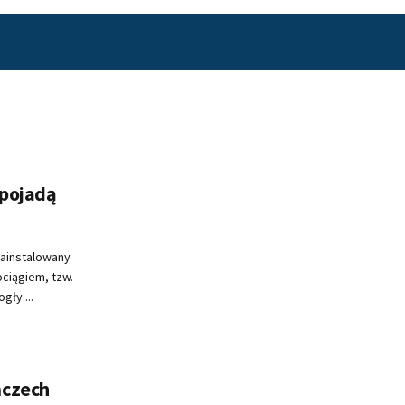
 pojadą
zainstalowany
ciągiem, tzw.
gły ...
mczech