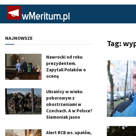
NAJNOWSZE
Tag:
wyp
Nawrocki od roku
prezydentem.
Zapytali Polaków o
ocenę
Ukraińcy w wieku
poborowym z
obostrzeniami w
Czechach. A w Polsce?
Siemoniak jasno
Alert RCB ws. upałów,