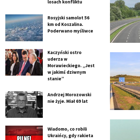
losach konfliktu
Rosyjski samolot 56
km od Koszalina.
Poderwano myśliwce
Kaczyński ostro
uderza w
Morawieckiego. „Jest
w jakimś dziwnym
stanie”
Andrzej Morozowski
nie żyje. Miał 69 lat
Wiadomo, co robili
Ukraińcy, gdy rakieta