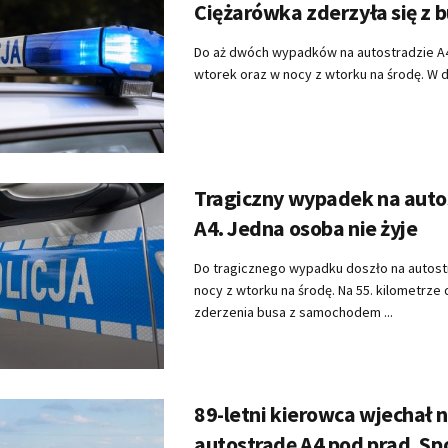
Ciężarówka zderzyła się z
Do aż dwóch wypadków na autostradzie A
wtorek oraz w nocy z wtorku na środę. W dr
Tragiczny wypadek na auto
A4. Jedna osoba nie żyje
Do tragicznego wypadku doszło na autost
nocy z wtorku na środę. Na 55. kilometrze
zderzenia busa z samochodem ...
89-letni kierowca wjechał 
autostradę A4 pod prąd. 