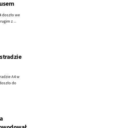
 busem
4 doszło we
ugim z ...
stradzie
radzie A4 w
 doszło do
na
Spowodował