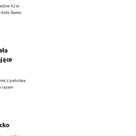
adzie A2 w
 koło Świnic
ała
jące
rymś z państwa
ym razem
cko