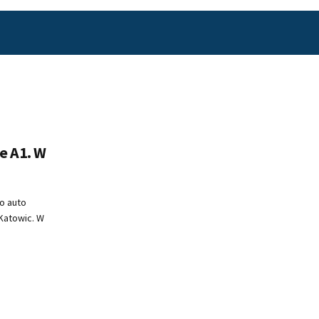
e A1. W
o auto
Katowic. W