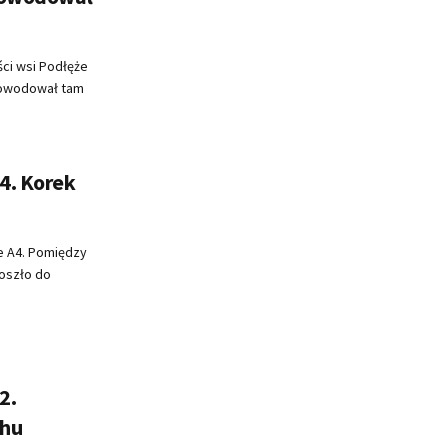
ci wsi Podłęże
spowodował tam
4. Korek
e A4. Pomiędzy
oszło do
2.
chu