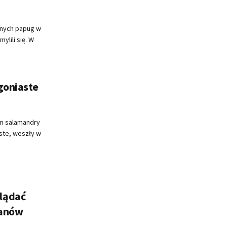
lonych papug w
ylili się. W
goniaste
im salamandry
aste, weszły w
lądać
ianów