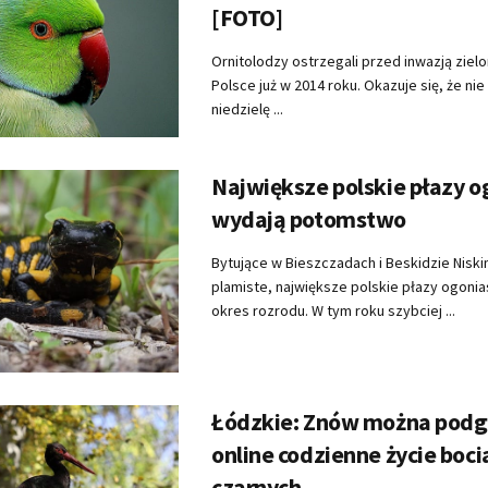
[FOTO]
Ornitolodzy ostrzegali przed inwazją zie
Polsce już w 2014 roku. Okazuje się, że nie m
niedzielę ...
Największe polskie płazy o
wydają potomstwo
Bytujące w Bieszczadach i Beskidzie Nisk
plamiste, największe polskie płazy ogoni
okres rozrodu. W tym roku szybciej ...
Łódzkie: Znów można podg
online codzienne życie boc
czarnych