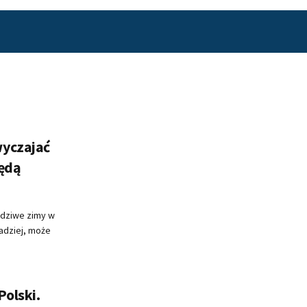
wyczajać
będą
wdziwe zimy w
adziej, może
Polski.