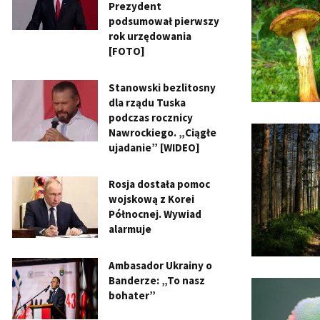
Prezydent
podsumował pierwszy
rok urzędowania
[FOTO]
Stanowski bezlitosny
dla rządu Tuska
podczas rocznicy
Nawrockiego. „Ciągłe
ujadanie” [WIDEO]
Rosja dostała pomoc
wojskową z Korei
Północnej. Wywiad
alarmuje
Ambasador Ukrainy o
Banderze: „To nasz
bohater”