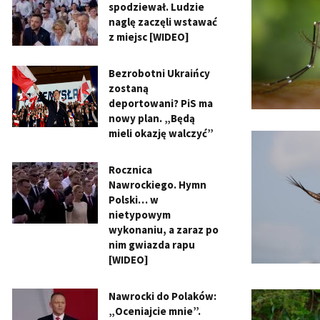
spodziewał. Ludzie
naglę zaczęli wstawać
z miejsc [WIDEO]
Bezrobotni Ukraińcy
zostaną
deportowani? PiS ma
nowy plan. „Będą
mieli okazję walczyć”
Rocznica
Nawrockiego. Hymn
Polski… w
nietypowym
wykonaniu, a zaraz po
nim gwiazda rapu
[WIDEO]
Nawrocki do Polaków:
„Oceniajcie mnie”.