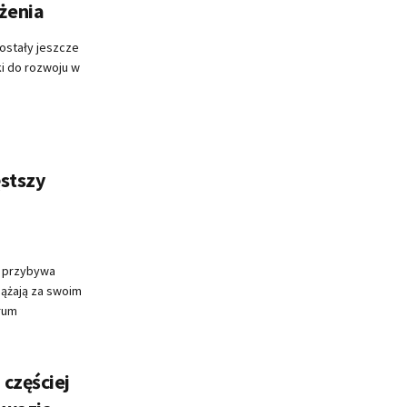
żenia
ostały jeszcze
ki do rozwoju w
ęstszy
h przybywa
dążają za swoim
rum
częściej