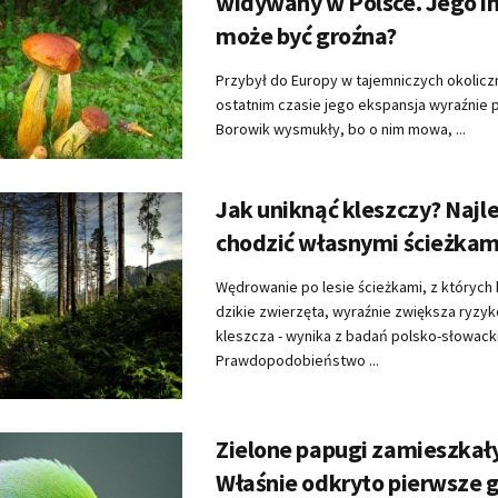
widywany w Polsce. Jego i
może być groźna?
Przybył do Europy w tajemniczych okolicz
ostatnim czasie jego ekspansja wyraźnie 
Borowik wysmukły, bo o nim mowa, ...
Jak uniknąć kleszczy? Najle
chodzić własnymi ścieżkam
Wędrowanie po lesie ścieżkami, z których 
dzikie zwierzęta, wyraźnie zwiększa ryzyk
kleszcza - wynika z badań polsko-słowack
Prawdopodobieństwo ...
Zielone papugi zamieszkały
Właśnie odkryto pierwsze 