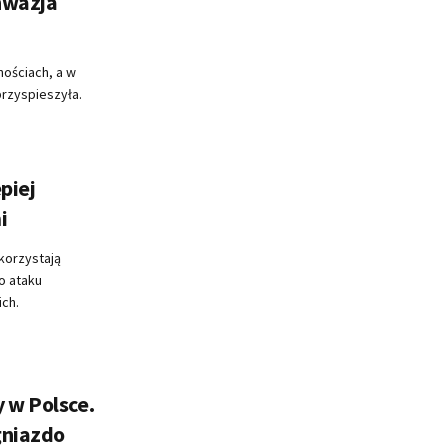
nwazja
nościach, a w
przyspieszyła.
piej
i
korzystają
o ataku
ich.
 w Polsce.
gniazdo