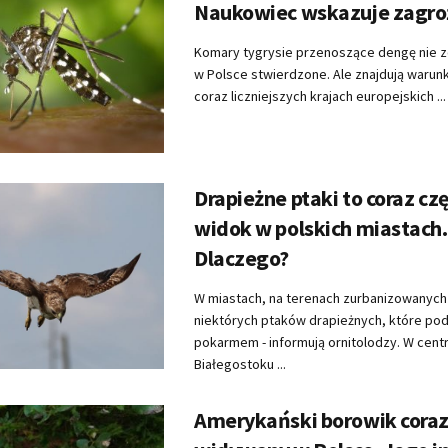
Naukowiec wskazuje zagro
Komary tygrysie przenoszące dengę nie z
w Polsce stwierdzone. Ale znajdują warun
coraz liczniejszych krajach europejskich ...
Drapieżne ptaki to coraz cz
widok w polskich miastach.
Dlaczego?
W miastach, na terenach zurbanizowanyc
niektórych ptaków drapieżnych, które po
pokarmem - informują ornitolodzy. W cent
Białegostoku ...
Amerykański borowik coraz 