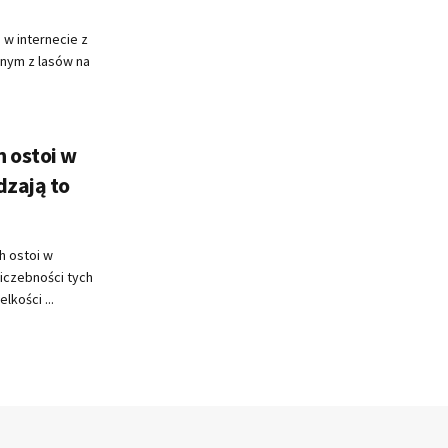
 w internecie z
dnym z lasów na
 ostoi w
dzają to
h ostoi w
liczebności tych
kości ...