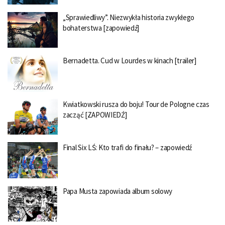
„Sprawiedliwy”. Niezwykła historia zwykłego
bohaterstwa [zapowiedź]
Bernadetta. Cud w Lourdes w kinach [trailer]
Kwiatkowski rusza do boju! Tour de Pologne czas
zacząć [ZAPOWIEDŹ]
Final Six LŚ: Kto trafi do finału? – zapowiedź
Papa Musta zapowiada album solowy