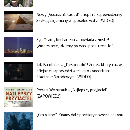
Nowy „Assassin’s Creed” oficjalnie zapowiedziany.
Szykują się zmiany w sposobie walki! [WIDEO]
Syn Osamy bin Ladena zapowiada zemstę!
„Amerykanie, idziemy po was i poczujecie to”
Jak Banderas w „Desperado”! Zenek Martyniuk w
oficjalnej zapowiedzi wielkiego koncertu na
Stadionie Narodowym! [WIDEO]
Robert Weintraub – „Najlepszy przyjaciel”
[ZAPOWIEDŹ]
„Gra o tron”: Znamy datę premiery nowego sezonu!