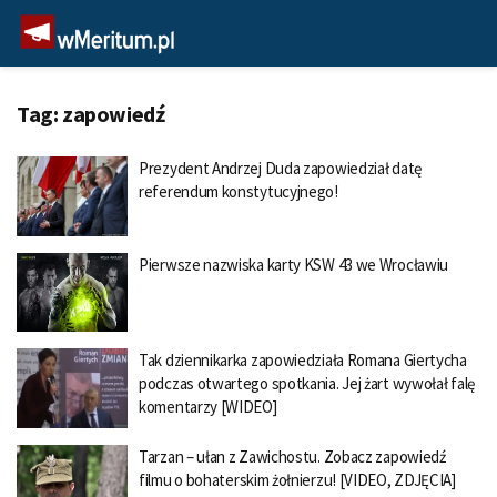
Tag:
zapowiedź
Prezydent Andrzej Duda zapowiedział datę
referendum konstytucyjnego!
Pierwsze nazwiska karty KSW 43 we Wrocławiu
Tak dziennikarka zapowiedziała Romana Giertycha
podczas otwartego spotkania. Jej żart wywołał falę
komentarzy [WIDEO]
Tarzan – ułan z Zawichostu. Zobacz zapowiedź
filmu o bohaterskim żołnierzu! [VIDEO, ZDJĘCIA]