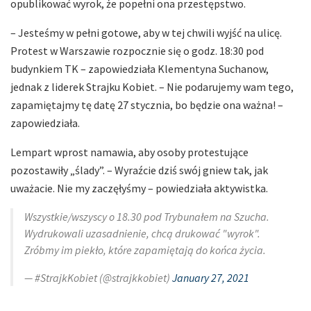
opublikować wyrok, że popełni ona przestępstwo.
– Jesteśmy w pełni gotowe, aby w tej chwili wyjść na ulicę.
Protest w Warszawie rozpocznie się o godz. 18:30 pod
budynkiem TK – zapowiedziała Klementyna Suchanow,
jednak z liderek Strajku Kobiet. – Nie podarujemy wam tego,
zapamiętajmy tę datę 27 stycznia, bo będzie ona ważna! –
zapowiedziała.
Lempart wprost namawia, aby osoby protestujące
pozostawiły „ślady”. – Wyraźcie dziś swój gniew tak, jak
uważacie. Nie my zaczęłyśmy – powiedziała aktywistka.
Wszystkie/wszyscy o 18.30 pod Trybunałem na Szucha.
Wydrukowali uzasadnienie, chcą drukować "wyrok".
Zróbmy im piekło, które zapamiętają do końca życia.
— #StrajkKobiet (@strajkkobiet)
January 27, 2021