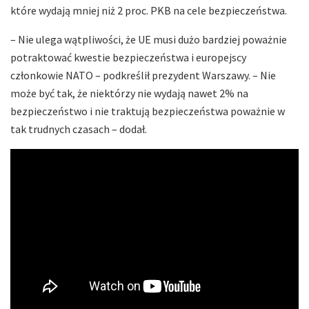
które wydają mniej niż 2 proc. PKB na cele bezpieczeństwa.
– Nie ulega wątpliwości, że UE musi dużo bardziej poważnie
potraktować kwestie bezpieczeństwa i europejscy
członkowie NATO – podkreślił prezydent Warszawy. – Nie
może być tak, że niektórzy nie wydają nawet 2% na
bezpieczeństwo i nie traktują bezpieczeństwa poważnie w
tak trudnych czasach – dodał.