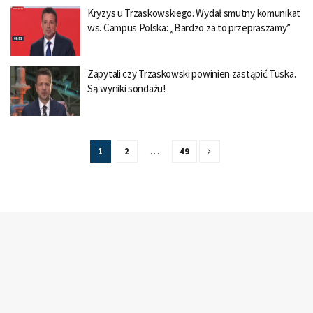
Kryzys u Trzaskowskiego. Wydał smutny komunikat
ws. Campus Polska: „Bardzo za to przepraszamy”
Zapytali czy Trzaskowski powinien zastąpić Tuska.
Są wyniki sondażu!
1
2
…
49