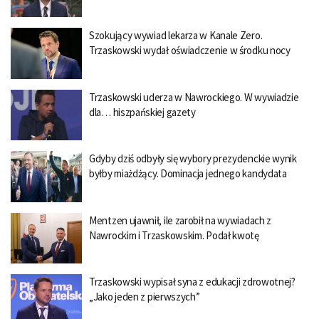
Szokujący wywiad lekarza w Kanale Zero.
Trzaskowski wydał oświadczenie w środku nocy
Trzaskowski uderza w Nawrockiego. W wywiadzie
dla… hiszpańskiej gazety
Gdyby dziś odbyły się wybory prezydenckie wynik
byłby miażdżący. Dominacja jednego kandydata
Mentzen ujawnił, ile zarobił na wywiadach z
Nawrockim i Trzaskowskim. Podał kwotę
Trzaskowski wypisał syna z edukacji zdrowotnej?
„Jako jeden z pierwszych”