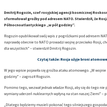
Dmitrij Rogozin, szef rosyjskiej agencji kosmicznej Ros
sformułował groźby pod adresem NATO. Stwierdził, że Rosj
Północnoatlantyckiego „w pół godziny”.
Rogozin opublikował swój wpis z pogróżkami pod adresem NATO w
naprawdę obecnie to NATO prowadzi wojnę przeciwko Rosji, choć
dla wszystkich” – stwierdził Dmitrij Rogozin.
Czytaj także: Rosja użyje broni atomow
W jego wpisie pojawiła się groźba ataku atomowego. „W wojnie
godziny” – zagroził Rogozin.
Pomimo tego, wezwał jednak władze Rosji, aby się do tego nie
wymiany uderzeń nuklearnych wpłyną na stan naszej Ziemi” – p
„Dlatego będziemy musieli pokonać tego silniejszego gospoda