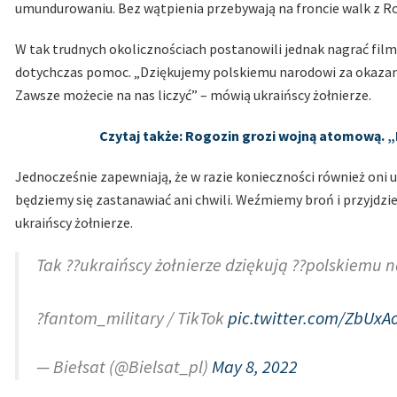
umundurowaniu. Bez wątpienia przebywają na froncie walk z R
W tak trudnych okolicznościach postanowili jednak nagrać fil
dotychczas pomoc. „Dziękujemy polskiemu narodowi za okazan
Zawsze możecie na nas liczyć” – mówią ukraińscy żołnierze.
Czytaj także: Rogozin grozi wojną atomową. 
Jednocześnie zapewniają, że w razie konieczności również oni u
będziemy się zastanawiać ani chwili. Weźmiemy broń i przyjdzie
ukraińscy żołnierze.
Tak ??ukraińscy żołnierze dziękują ??polskiemu 
?fantom_military / TikTok
pic.twitter.com/ZbUxA
— Biełsat (@Bielsat_pl)
May 8, 2022