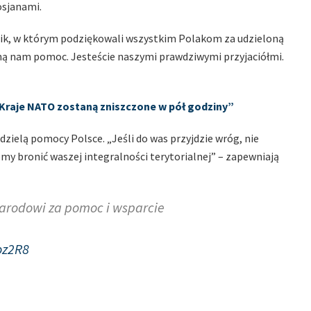
osjanami.
mik, w którym podziękowali wszystkim Polakom za udzieloną
ą nam pomoc. Jesteście naszymi prawdziwymi przyjaciółmi.
„Kraje NATO zostaną zniszczone w pół godziny”
dzielą pomocy Polsce. „Jeśli do was przyjdzie wróg, nie
my bronić waszej integralności terytorialnej” – zapewniają
narodowi za pomoc i wsparcie
oz2R8