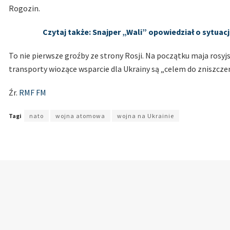
Rogozin.
Czytaj także: Snajper „Wali” opowiedział o sytuac
To nie pierwsze groźby ze strony Rosji. Na początku maja rosyjs
transporty wiozące wsparcie dla Ukrainy są „celem do zniszczeni
Źr.
RMF FM
Tagi
nato
wojna atomowa
wojna na Ukrainie