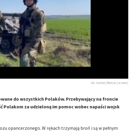
fot. twitter/Biełsat (screen)
wane do wszystkich Polaków. Przebywający na froncie
ność Polakom za udzieloną im pomoc wobec napaści wojsk
e wozu opancerzonego. W rękach trzymają broń i są w pełnym