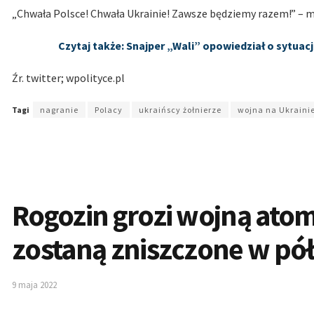
„Chwała Polsce! Chwała Ukrainie! Zawsze będziemy razem!” – m
Czytaj także: Snajper „Wali” opowiedział o sytuac
Źr. twitter; wpolityce.pl
Tagi
nagranie
Polacy
ukraińscy żołnierze
wojna na Ukraini
Rogozin grozi wojną ato
zostaną zniszczone w pó
9 maja 2022