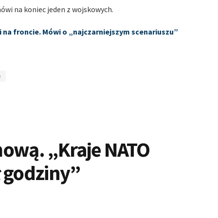
ówi na koniec jeden z wojskowych.
ji na froncie. Mówi o „najczarniejszym scenariuszu”
e
mową. „Kraje NATO
ł godziny”