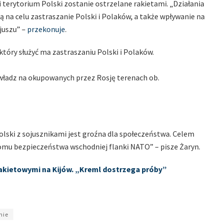
terytorium Polski zostanie ostrzelane rakietami. „Działania
 na celu zastraszanie Polski i Polaków, a także wpływanie na
juszu” –
przekonuje
.
tóry służyć ma zastraszaniu Polski i Polaków.
władz na okupowanych przez Rosję terenach ob.
olski z sojusznikami jest groźna dla społeczeństwa. Celem
omu bezpieczeństwa wschodniej flanki NATO” – pisze Żaryn.
 rakietowymi na Kijów. „Kreml dostrzega próby”
nie