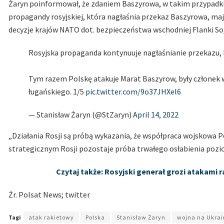
Żaryn poinformował, że zdaniem Baszyrowa, w takim przypadki 
propagandy rosyjskiej, która nagłaśnia przekaz Baszyrowa, mają
decyzje krajów NATO dot. bezpieczeństwa wschodniej Flanki So
Rosyjska propaganda kontynuuje nagłaśnianie przekazu, k
Tym razem Polskę atakuje Marat Baszyrow, były członek 
ługańskiego. 1/5
pic.twitter.com/9o37JHXel6
— Stanisław Żaryn (@StZaryn)
April 14, 2022
„Działania Rosji są próbą wykazania, że współpraca wojskowa P
strategicznym Rosji pozostaje próba trwałego osłabienia pozi
Czytaj także: Rosyjski generał grozi atakami
Źr. Polsat News; twitter
Tagi
atak rakietowy
Polska
Stanisław Żaryn
wojna na Ukrai