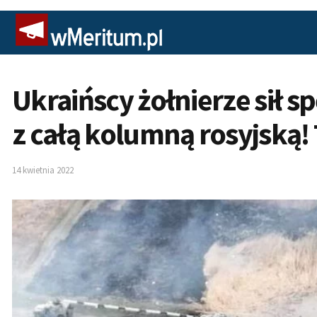
Ukraińscy żołnierze sił s
z całą kolumną rosyjską! 
14 kwietnia 2022