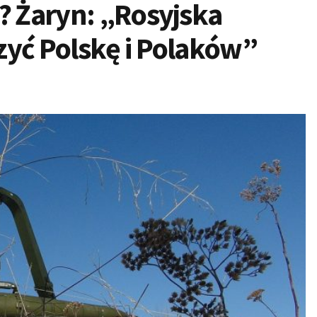
? Żaryn: „Rosyjska
zyć Polskę i Polaków”