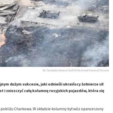
fot. facebook/General Staff of the Armed Forces of Ukraine
nym dużym sukcesie, jaki odnieśli ukraińscy żołnierze sił
 i zniszczyć całą kolumnę rosyjskich pojazdów, która się
 w pobliżu Charkowa. W składzie kolumny był wóz opancerzony