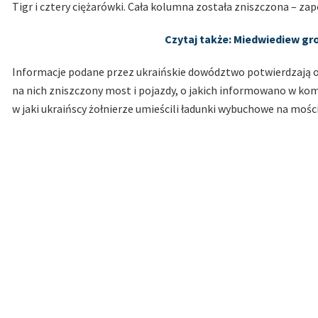
Tigr i cztery ciężarówki. Cała kolumna została zniszczona – z
Czytaj także: Miedwiediew gr
Informacje podane przez ukraińskie dowództwo potwierdzają op
na nich zniszczony most i pojazdy, o jakich informowano w kom
w jaki ukraińscy żołnierze umieścili ładunki wybuchowe na mości