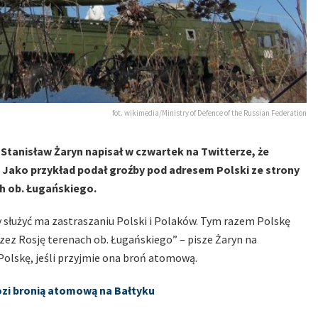
fot. wikimedia/Ministry of Defence of the Russian Federation
Stanisław Żaryn napisał w czwartek na Twitterze, że
. Jako przykład podał groźby pod adresem Polski ze strony
h ob. Ługańskiego.
 służyć ma zastraszaniu Polski i Polaków. Tym razem Polskę
zez Rosję terenach ob. Ługańskiego” – pisze Żaryn na
Polskę, jeśli przyjmie ona broń atomową.
ozi bronią atomową na Bałtyku