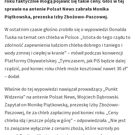
roku faktycznie mogą pojawić się takie ceny. Głos w tej
sprawie na antenie Polsat News zabrała Monika
Piątkowska, prezeska Izby Zbożowo-Paszowej.
W ostatnim czasie głośno zrobiło się o wypowiedzi Donalda
Tuska na temat cen chleba w Polsce. „Istota do tego rządu to
zdolność zapewnienia ludziom chleba dobrego i taniego i
wody zimnej i ciepłej w kranie” – mówił podczas konwencji
Platformy Obywatelskiej. „Tymczasem, jak PiS będzie dalej
rządzić, pod koniec roku chleb może kosztować nawet 30 zł”
– dodał.
Właśnie do tej wypowiedzi nawiązał prowadzący „Punkt
Widzenia” na antenie Polsat News, Wojciech Dąbrowski.
Zapytał on Monikę Piątkowską, prezeskę Izby Zbożowo-
Paszowej, ile za chleb zapłacimy pod koniec roku. „Ceny
chleba idą i jeszcze pójdą w górę” – odpowiedziała. „Nie jest
to związane wyłącznie z cenami zboża, które wzrosły po