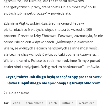
agresji Rosji na Ukrainę, ale też cenami surowców
energetycznych, pracy, transportu. Chleb może być po 10
złotych lub nawet droższy” – powiedziała.
Zdaniem Piątkowskiej, dziś średnia cena chleba w
piekarniach to 5 złotych, więc oznacza to wzrost o 100
procent. Prezeska Izby Zbożowo-Paszowej zaznaczyła, że nie
odnosi się do cen w dyskontach. „Mówimy o piekarniach.
Wiem, że w dużych sieciach handlowych są inne możliwości,
ale też nie chcę wchodzić w to, co taki bochenek zawiera…
Wiele piekarni w Polsce to rodzime, rodzinne firmy z ponad
stuletnimi tradycjami. Dziś grozi im bankructwo” – mówiła.
Czytaj także: Jak długo będą rosnąć stopy procentowe?
Słowa Glapińskiego nie spodobają się kredytobiorcom
Źr.: Polsat News
Tagi
cena
cena chleba
chleb
inflacja
wzrost cen