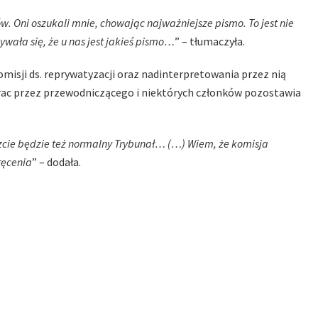
 Oni oszukali mnie, chowając najważniejsze pismo. To jest nie
wała się, że u nas jest jakieś pismo…
” – tłumaczyła.
misji ds. reprywatyzacji oraz nadinterpretowania przez nią
ac przez przewodniczącego i niektórych członków pozostawia
szcie będzie też normalny Trybunał… (…) Wiem, że komisja
kręcenia
” – dodała.