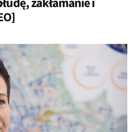
błudę, zakłamanie i
EO]