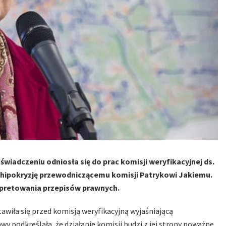
iadczeniu odniosła się do prac komisji weryfikacyjnej ds.
a hipokryzję przewodniczącemu komisji Patrykowi Jakiemu.
rpretowania przepisów prawnych.
awiła się przed komisją weryfikacyjną wyjaśniającą
y podkreślała, że działanie komisji budzi z jej strony poważne