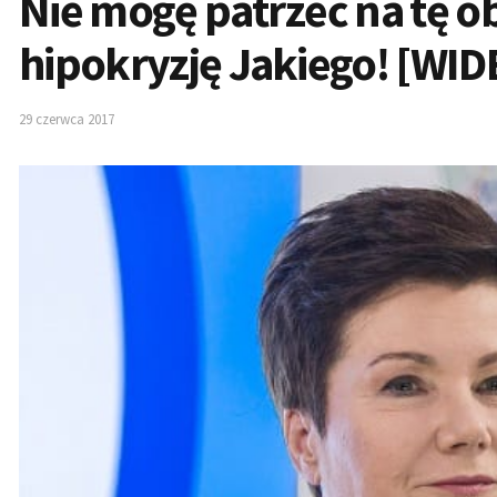
Nie mogę patrzeć na tę o
hipokryzję Jakiego! [WID
29 czerwca 2017