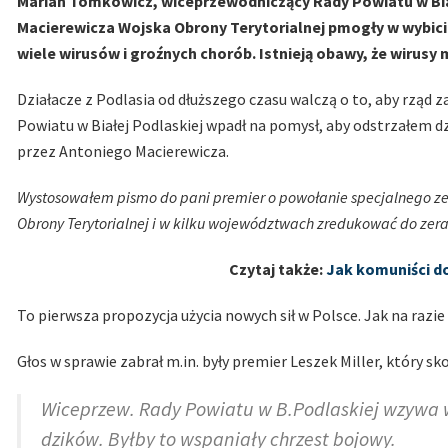
Marian Tomkowicz, wiceprzewodniczący Rady Powiatu w Bia
Macierewicza Wojska Obrony Terytorialnej pmogły w wybici
wiele wirusów i groźnych chorób. Istnieją obawy, że wiru
Działacze z Podlasia od dłuższego czasu walczą o to, aby rząd z
Powiatu w Białej Podlaskiej wpadł na pomysł, aby odstrzałem dz
przez Antoniego Macierewicza.
Wystosowałem pismo do pani premier o powołanie specjalnego zes
Obrony Terytorialnej i w kilku województwach zredukować do zer
Czytaj także:
Jak komuniści d
To pierwsza propozycja użycia nowych sił w Polsce. Jak na razi
Głos w sprawie zabrał m.in. były premier Leszek Miller, który 
Wiceprzew. Rady Powiatu w B.Podlaskiej wzywa w
dzików. Byłby to wspaniały chrzest bojowy.