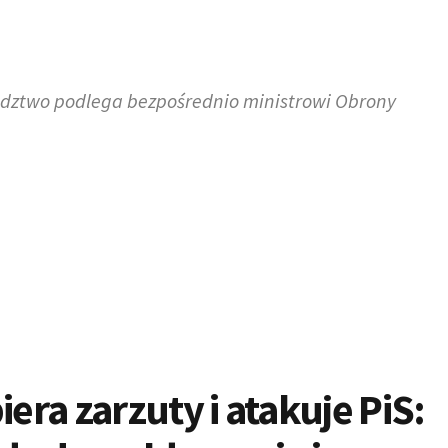
ództwo podlega bezpośrednio ministrowi Obrony
ra zarzuty i atakuje PiS: