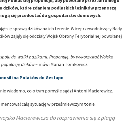
łej Podlaskiej proponuje, aby powołane przez Antoniego
u dzików, które zdaniem podlaskich leśników przenoszą
sy mogą się przedostać do gospodarstw domowych.
ajął się sprawą dzików na ich terenie. Wiceprzewodniczący Rady
ików zajęły się oddziały Wojsk Obrony Terytorialnej powołanej
połu ds. walki z dzikami. Proponuję, by wykorzystać Wojska
a populację dzików
– mówi Marian Tomkowicz.
onosili na Polaków do Gestapo
e nie wiadomo, co o tym pomyśle sądzi Antoni Macierewicz.
skomentował całą sytuację w prześmiewczym tonie.
ojsko Macierewicza do rozprawienia się z plagą