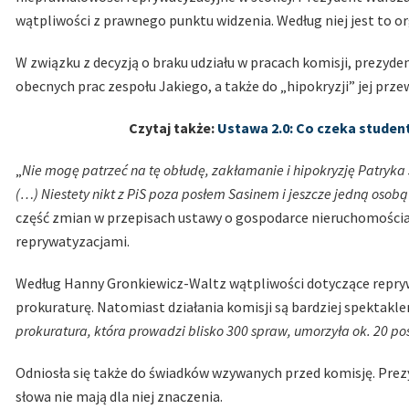
wątpliwości z prawnego punktu widzenia. Według niej jest to o
W związku z decyzją o braku udziału w pracach komisji, prezyde
obecnych prac zespołu Jakiego, a także do „hipokryzji” jej prz
Czytaj także:
Ustawa 2.0: Co czeka stude
„
Nie mogę patrzeć na tę obłudę, zakłamanie i hipokryzję Patryka
(…) Niestety nikt z PiS poza posłem Sasinem i jeszcze jedną osob
część zmian w przepisach ustawy o gospodarce nieruchomościa
reprywatyzacjami.
Według Hanny Gronkiewicz-Waltz wątpliwości dotyczące repryw
prokuraturę. Natomiast działania komisji są bardziej spektakle
prokuratura, która prowadzi blisko 300 spraw, umorzyła ok. 20 p
Odniosła się także do świadków wzywanych przed komisję. Prez
słowa nie mają dla niej znaczenia.