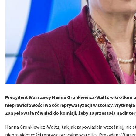
Prezydent Warszawy Hanna Gronkiewicz-Waltz w krótkim ośw
nieprawidłowości wokół reprywatyzacji w stolicy. Wytknęł
Zaapelowała również do komisji, żeby zaprzestała nadinte
Hanna Gronkiewicz-Waltz, tak jak zapowiadała wcześniej, nie st
nieprawidłowości reprywatyzacyjne w stolicy. Prezydent Warszaw