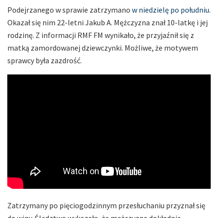
Podejrzanego w sprawie zatrzymano
w niedzielę po południu
.
Okazał się nim 22-letni Jakub A. Mężczyzna znał 10-latkę i jej
rodzinę. Z informacji RMF FM wynikało, że przyjaźnił się z
matką zamordowanej dziewczynki. Możliwe, że motywem
sprawcy była zazdrość.
Zatrzymany po pięciogodzinnym przesłuchaniu przyznał się
do winy. Śledztwo wykazało, że mężczyzna dokładnie