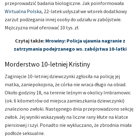
przeprowadzić badania biologiczne. Jak poinformowała
Wirtualna Polska
, 22-latek usłyszał we wtorek dodatkowy
zarzut podżegania innej osoby do udziału w zabójstwie.
Mężczyzna miał oferować 10 tys. zł.
Czytaj także:
Mrowiny: Policja ujawnia nagranie z
zatrzymania podejrzanego ws. zabójstwa 10-latki
Morderstwo 10-letniej Kristiny
Zaginięcie 10-letniej dziewczynki zgłosiła na policję jej
matka, zaniepokojona, że córka nie wraca długo na obiad.
Około godziny 18, na terenie leśnym w okolicy Imbramowic
(ok. 6 kilometrów od miejsca zamieszkania dziewczynki)
znaleziono zwłoki. Następnego dnia przeprowadzono sekcję
zwłok. Jej wyniki wskazywały na liczne rany kłute na klatce
piersiowej i szyi. Ponadto nie wykluczano, że zbrodnia miała
podłoże seksualne.