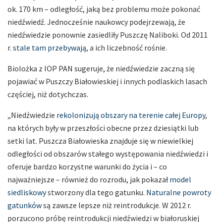
ok. 170 km – odległość, jaką bez problemu może pokonać
niedźwiedź. Jednocześnie naukowcy podejrzewają, że
niedźwiedzie ponownie zasiedliły Puszczę Naliboki. Od 2011
r.
stale tam przebywają
, a ich liczebność rośnie.
Biolożka z IOP PAN sugeruje, że niedźwiedzie zaczną się
pojawiać w Puszczy Białowieskiej i innych podlaskich lasach
częściej, niż dotychczas.
„Niedźwiedzie
rekolonizują obszary na terenie całej Europy
,
na których były w przeszłości obecne przez dziesiątki lub
setki lat. Puszcza Białowieska znajduje się w niewielkiej
odległości od obszarów stałego występowania niedźwiedzi i
oferuje bardzo korzystne warunki do życia i – co
najważniejsze – również do rozrodu, jak pokazał
model
siedliskowy
stworzony dla tego gatunku.
Naturalne powroty
gatunków
są zawsze lepsze niż reintrodukcje. W 2012 r.
porzucono próbę reintrodukcji niedźwiedzi w białoruskiej