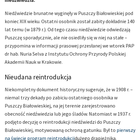
Niedźwiedzie brunatne wyginęły w Puszczy Białowieskiej pod
koniec XIX wieku. Ostatni osobnik został zabity dokładnie 140
lat temu (w 1879 r.). Od tego czasu niedźwiedzie odwiedzają
Puszczę sporadycznie, ale nie osiedliły się w niej na stałe –
przypomina w informacji prasowej przesłanej we wtorek PAP
dr hab. Nuria Selva z Instytutu Ochrony Przyrody Polskiej
Akademii Nauk w Krakowie.
Nieudana reintrodukcja
Niekompletny dokument historyczny sugeruje, że w 1908 r. –
niemal trzy dekady po zabiciu ostatniego osobnika w
Puszczy Białowieskiej, na jej terenie zarejestrowano
obecność niedźwiedzia lub jego śladów. Natomiast w 1937 r.
podjęto decyzję o reintrodukcji niedźwiedzi do Puszczy
Białowieskiej, motywowaną ochroną gatunku. Był to
pierwszy
na świecie program reintrodukcji
dużego drapieżnika.