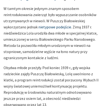
W tamtym okresie jedynym znanym sposobem
reintrodukowania zwierząt było wypuszczanie osobników
utrzymywanych w niewoli. W Puszczy Białowieskiej
wykorzystano jednak
nietypowe podejście
. Zimą 1937 r.
niedźwiedzica Lola urodziła dwa młode w specjalnej klatce,
umieszczonej w sercu Białowieskiego Parku Narodowego.
Metoda ta pozwoliła młodym urodzonym w niewoli na
stopniowe, samodzielne wyjście na łono natury przy
ograniczonym kontakcie z ludźmi.
Obydwa młode przeżyły. Pod koniec 1939 r., gdy wojska
radzieckie zajęły Puszczę Białowieską, Lolę uwolniono z
klatki, a program reintrodukcji został porzucony. Wybuch II
wojny światowej uniemożliwił kontynuację projektu.
Reprodukcję w środowisku naturalnym odnotowywano
jeszcze przez osiem lat, a obecność niedźwiedzi
obserwowano przez lat 13.