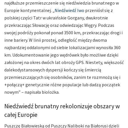
najdłuższe przemieszczenie się niedźwiedzia brunatnego w
Europie kontynentalnej. „
Niedźwiedź Iwo
przeniósł się z
polskiej części Tatr w ukraińskie Gorgany, dwukrotnie
przekraczając Słowację oraz odwiedzając Węgry. Podczas
swojej podróży pokonał ponad 3500 km, przekraczając drogi i
inne bariery. W linii prostej, odległość między dwoma
najbardziej oddalonymi od siebie lokalizacjami wynosiła 360
km. Udokumentowanie jego wędrówek było możliwe dzięki
założonej na okres dwóch lat obroży GPS. Niestety, większość
dalekodystansowych dyspersji kończy się śmiercią
przemieszczających się osobników, zanim te rozmnożą się i
+połączą+ genetycznie różne populacje lub dadzą początek
nowym” – napisała biolożka.
Niedźwiedź brunatny rekolonizuje obszary w
całej Europie
Puszczę Białowieską od Puszczy Naliboki na Białorusi dzieli