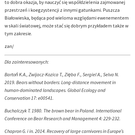
to dobra okazja, by nauczyć się współdzielenia zajmowanej
przestrzeń i koegzystencji z innymi gatunkami. Puszcza
Białowieska, będąca pod wieloma względami ewenementem
w skali światowej, może stać się dobrym przykładem także w
tym zakresie.
zan/
Dla zainteresowanych:
Bartoń K.A., Zwijacz-Kozica T., Zięba F., Sergiel A., Selva N.
2019. Bears without borders: Long-distance movement in
human-dominated landscapes. Global Ecology and
Conservation 17: e00541.
Buchalczyk T. 1980. The brown bear in Poland. International
Conference on Bear Research and Management 4: 229-232.
Chapron G. i in. 2014. Recovery of large carnivores in Europe’s