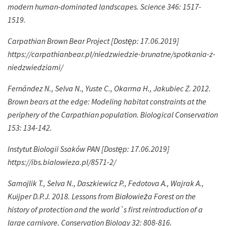
modern human-dominated landscapes. Science 346: 1517-
1519.
Carpathian Brown Bear Project [Dostęp: 17.06.2019]
https://carpathianbear.pl/niedzwiedzie-brunatne/spotkania-z-
niedzwiedziami/
Fernández N., Selva N., Yuste C., Okarma H., Jakubiec Z. 2012.
Brown bears at the edge: Modeling habitat constraints at the
periphery of the Carpathian population. Biological Conservation
153: 134-142.
Instytut Biologii Ssaków PAN [Dostęp: 17.06.2019]
https://ibs.bialowieza.pl/8571-2/
Samojlik T., Selva N., Daszkiewicz P., Fedotova A., Wajrak A.,
Kuijper D.P.J. 2018. Lessons from Białowieża Forest on the
history of protection and the world`s first reintroduction of a
large carnivore. Conservation Biology 32: 808-816.