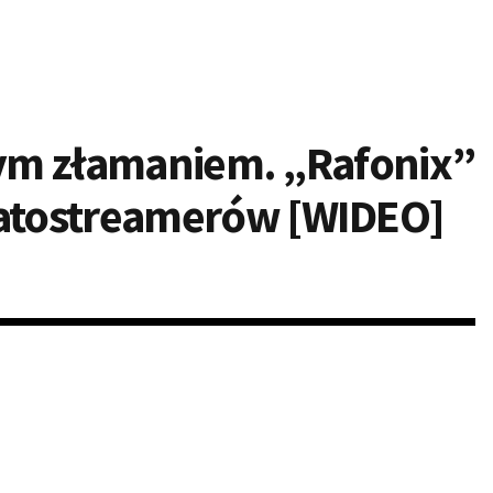
lnym złamaniem. „Rafonix”
atostreamerów [WIDEO]