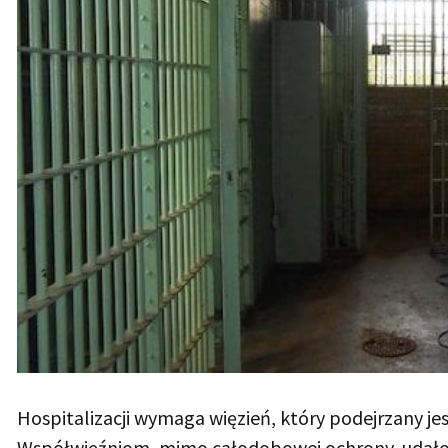
Hospitalizacji wymaga więzień, który podejrzany 
Współwięźniom, mimo całodobowej ochrony, udało 