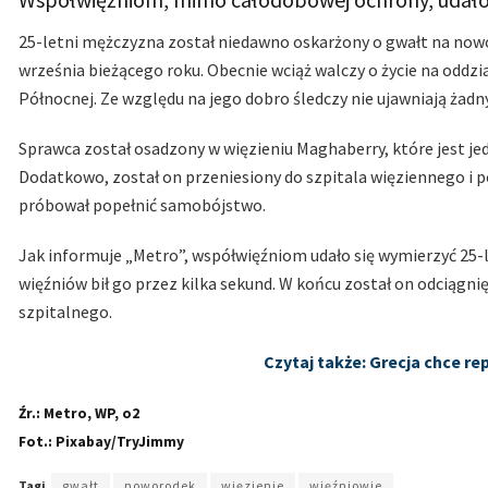
25-letni mężczyzna został niedawno oskarżony o gwałt na nowo
września bieżącego roku. Obecnie wciąż walczy o życie na oddzia
Północnej. Ze względu na jego dobro śledczy nie ujawniają żad
Sprawca został osadzony w więzieniu Maghaberry, które jest je
Dodatkowo, został on przeniesiony do szpitala więziennego i
próbował popełnić samobójstwo.
Jak informuje „Metro”, współwięźniom udało się wymierzyć 25-l
więźniów bił go przez kilka sekund. W końcu został on odciągn
szpitalnego.
Czytaj także: Grecja chce r
Źr.: Metro, WP, o2
Fot.: Pixabay/TryJimmy
Tagi
gwałt
noworodek
więzienie
więźniowie