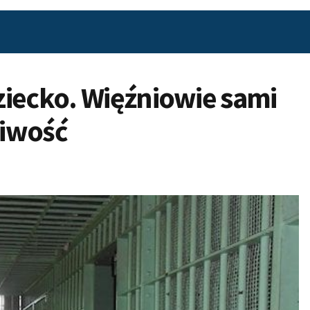
ziecko. Więźniowie sami
liwość