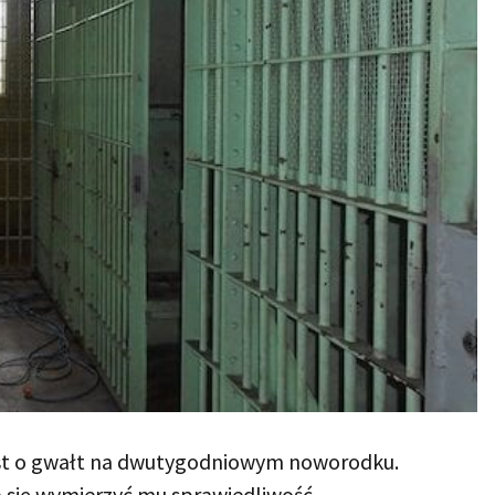
jest o gwałt na dwutygodniowym noworodku.
się wymierzyć mu sprawiedliwość.