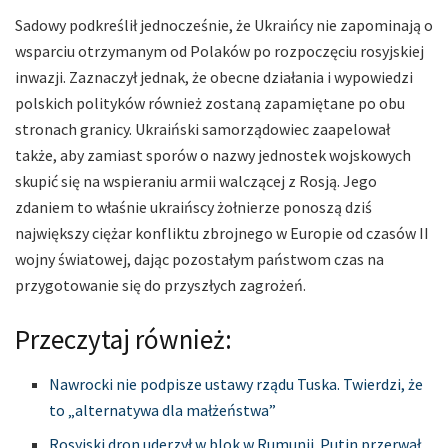
Sadowy podkreślił jednocześnie, że Ukraińcy nie zapominają o
wsparciu otrzymanym od Polaków po rozpoczęciu rosyjskiej
inwazji. Zaznaczył jednak, że obecne działania i wypowiedzi
polskich polityków również zostaną zapamiętane po obu
stronach granicy. Ukraiński samorządowiec zaapelował
także, aby zamiast sporów o nazwy jednostek wojskowych
skupić się na wspieraniu armii walczącej z Rosją. Jego
zdaniem to właśnie ukraińscy żołnierze ponoszą dziś
największy ciężar konfliktu zbrojnego w Europie od czasów II
wojny światowej, dając pozostałym państwom czas na
przygotowanie się do przyszłych zagrożeń.
Przeczytaj również:
Nawrocki nie podpisze ustawy rządu Tuska. Twierdzi, że
to „alternatywa dla małżeństwa”
Rosyjski dron uderzył w blok w Rumunii. Putin przerwał