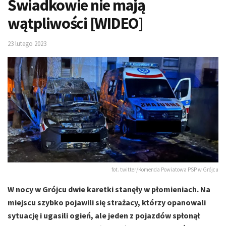
Świadkowie nie mają
wątpliwości [WIDEO]
23 lutego 2023
fot. twitter/Komenda Powiatowa PSP w Grójcu
W nocy w Grójcu dwie karetki stanęły w płomieniach. Na
miejscu szybko pojawili się strażacy, którzy opanowali
sytuację i ugasili ogień, ale jeden z pojazdów spłonął