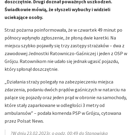
doszczętnie. Drugi doznał poważnych uszkodzeń.
Świadkowie mówią, że słyszeli wybuchy i widzieli
uciekające osoby.
Straż pożarna poinformowała, że w czwartek 49 minut po
północy wpłynęło zgłoszenie, że płoną dwie karetki. Na
miejscu szybko pojawiły się trzy zastępy strażaków – dwa z
zawodowej Jednostki Ratowniczo-Gaśniczej i jeden z OSP w
Grójcu. Ratownikom nie udało się jednak ugasić pojazdu,
który spłonął doszczętnie.
„Działania straży polegały na zabezpieczeniu miejsca
zdarzenia, podaniu dwóch prądów gaśniczych w natarciu na
palące się pojazdy oraz jeden prąd w obronie na samochody,
które stały zaparkowane w odległości 3 metry od
ambulansów” – podała komenda PSP w Grójcu, cytowana
przez Polsat News.
?W dniu 23.02.2023r. o godz. 00:49 do Stanowiska