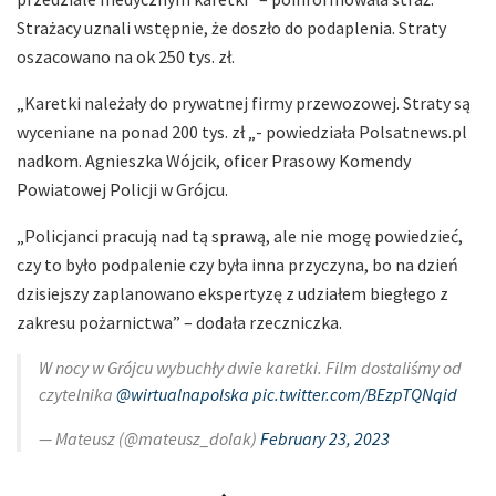
Strażacy uznali wstępnie, że doszło do podaplenia. Straty
oszacowano na ok 250 tys. zł.
„Karetki należały do prywatnej firmy przewozowej. Straty są
wyceniane na ponad 200 tys. zł „- powiedziała Polsatnews.pl
nadkom. Agnieszka Wójcik, oficer Prasowy Komendy
Powiatowej Policji w Grójcu.
„Policjanci pracują nad tą sprawą, ale nie mogę powiedzieć,
czy to było podpalenie czy była inna przyczyna, bo na dzień
dzisiejszy zaplanowano ekspertyzę z udziałem biegłego z
zakresu pożarnictwa” – dodała rzeczniczka.
W nocy w Grójcu wybuchły dwie karetki. Film dostaliśmy od
czytelnika
@wirtualnapolska
pic.twitter.com/BEzpTQNqid
— Mateusz (@mateusz_dolak)
February 23, 2023