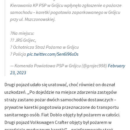
Kierowania KP PSP w Grójcu wpłynęło zgłoszenie o pożarze
samochodu – karetki pogotowia zaparkowanego w Grójcu
przy ul. Mszczonowskiej.
?Na miejscu:
?? JRG Grójec,
? Ochotnicza Straż Pożarna w Grójcu
? Policja
pic.twitter.com/Sen6I96sOs
— Komenda Powiatowa PSP w Grójcu (@grojec998)
February
23, 2023
Drugi pojazd udało się uratować, choć również on doznał
uszkodzeń. „Po dojeździe na miejsce zdarzenia zastępów
straży zastano pożar dwóch samochodów dostawczych –
prywatne karetki pogotowia przeznaczone do transportu
sanitarnego osób. Fiat Doblo objęty był pożarem w całości.
Drugi pojazd Volkswagen Crafter objęty był pożarem w
przedziale medycznym karetki” – poinformowała straż.