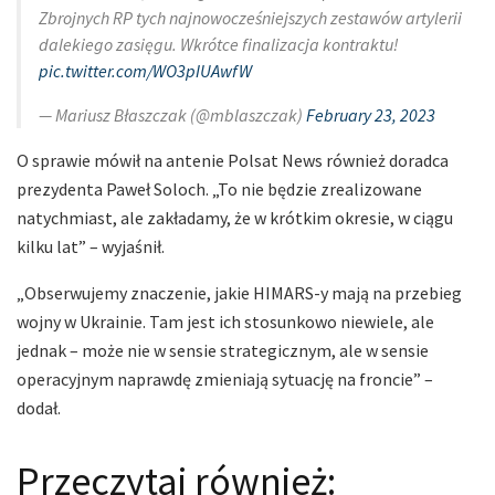
Zbrojnych RP tych najnowocześniejszych zestawów artylerii
dalekiego zasięgu. Wkrótce finalizacja kontraktu!
pic.twitter.com/WO3pIUAwfW
— Mariusz Błaszczak (@mblaszczak)
February 23, 2023
O sprawie mówił na antenie Polsat News również doradca
prezydenta Paweł Soloch. „To nie będzie zrealizowane
natychmiast, ale zakładamy, że w krótkim okresie, w ciągu
kilku lat” – wyjaśnił.
„Obserwujemy znaczenie, jakie HIMARS-y mają na przebieg
wojny w Ukrainie. Tam jest ich stosunkowo niewiele, ale
jednak – może nie w sensie strategicznym, ale w sensie
operacyjnym naprawdę zmieniają sytuację na froncie” –
dodał.
Przeczytaj również: